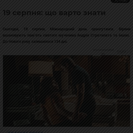
19 серпня: що варто знати
Сьогодні, 19 серпня, Міжнародний день орангутанга. Віряни
вшановують пам’ять святого мученика Андрія Стратилата та інших.
До Нового року залишилося 134 дні.