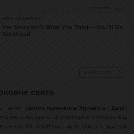
ерковне свято
ь пам’яті
святих мучеників Хризанта і Дарії
.
м високопоставленого римського чиновника,
нанням. Він отримав гарну освіту і прагнув