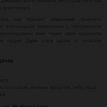
римської еліти. Зокрема, він утішав багатьох
 аристократії.
ора, яку Хризант переконав прийняти
оїх язичницьких переконань і, підтримуючи
проповідуванні віри. Через свою відданість
их людей Дарія стала одним із символів
день
ися.
 їсти м'ясні, молочні продукти, рибу, яйця.
на.