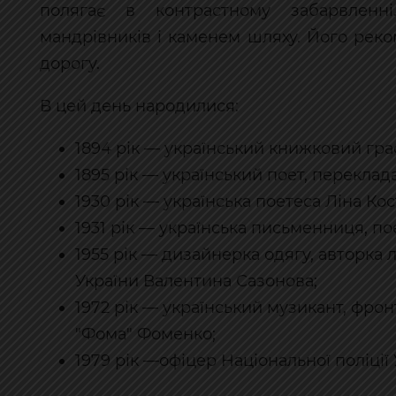
полягає в контрастному забарвленн
мандрівників і каменем шляху. Його рек
дорогу.
В цей день народилися:
1894 рік — український книжковий гра
1895 рік — український поет, переклад
1930 рік — українська поетеса Ліна Кос
1931 рік — українська письменниця, по
1955 рік — дизайнерка одягу, авторка 
України Валентина Сазонова;
1972 рік — український музикант, фрон
"Фома" Фоменко;
1979 рік —офіцер Національної поліції