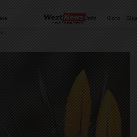
йна
Фото
Від
нь