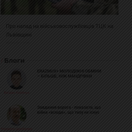
Про напад на військовослужбовців ТЦК на
Львівщині
2025-02-19 11:31:54
Блоги
ERAZMUS+ МОЛОДІЖНІ ОБМІНИ
– БІЛЬШЕ, НІЖ МАНДРІВКИ
Богдан Козійчук
Завдання ворога - показати, що
війна «всюди», що тилу не існує
Михайло Цимбалюк