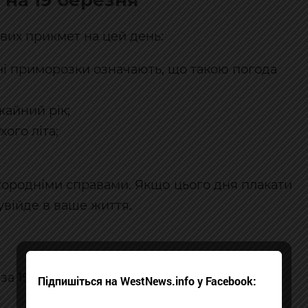
 на 19 березня
авих прикмет на цей день:
ні приморозки означають, що такою погода
жайний рік;
ого літа;
городніми справами. Якщо цього дня плакати
увійде в ваше життя.
 за 19 березня:
Підпишіться на WestNews.info у Facebook: