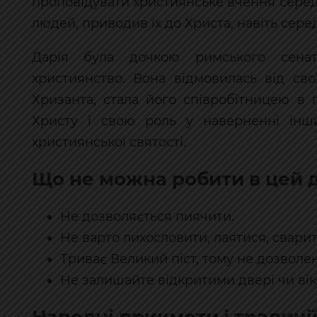
проповідувати християнське вчення серед 
людей, приводив їх до Христа, навіть серед
Дарія була дочкою римського сенат
християнство. Вона відмовилась від св
Хризанта, стала його співробітницею в 
Христу і свою роль у наверненні інш
християнської святості.
Що не можна робити в цей 
Не дозволяється пиячити.
Не варто лихословити, лаятися, сварит
Триває Великий піст, тому не дозволено
Не залишайте відкритими двері чи вік