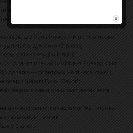
ячне затемнення побачили з Вавилона;
и у Закарпатській області;
про охорону винаходів, це був перший у світі
 ухвалює, що Папа Римський не має права
анує лише в духовних справах;
 першу Конституцію Іспанії;
в США (англійський іммігрант Едвард Сміт
00 доларів — гігантську на ті часи суму);
ра опери Шарля Гуно "Фауст";
своїх перших зовнішньополітичних актів
чна демонстрація під гаслами: "Автономію
а з гетьманом на чолі";
дж у Сіднеї;