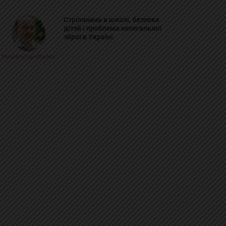
Стрілянина в школі, безпека
дітей і проблема нелегальної
зброї в Україні
Михайло Цимбалюк