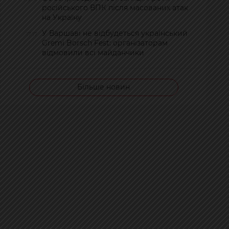
російського ВПК після масованих атак
на Україну
У Варшаві не відбудеться український
17:17
Gremi Borsch Fest: організаторам
відмовили всі майданчики
Більше новин