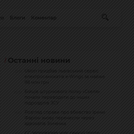
ео
Блоги
Коментар
Останні новини
Uklon придбав львівський сервіс
21:51
електросамокатів e-Wings за майже
98 млн грн
Бійців штурмового полку «Скеля»
20:32
почали переводити до інших
підрозділів ЗСУ
Розгляд справи про вбивство Ірини
19:50
Фаріон знову перенесли через
адвокатів Зінченка
ЄС запровадив нові санкції проти
19:14