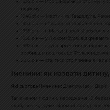
1935 рік — Ігор Сікорський отримує у
підйому";
1946 рік — Мартиніка, Гваделупа, Ре
1953 рік — вперше по телебаченню по
1955 рік — в Масаді (Ізраїль) археолог
1958 рік — у Люксембурзі відкривают
1982 рік — група аргентинців підніма
зробивши поштовх до Фолклендської 
2012 рік — стається стрілянина в єврей
Іменини: як назвати дитину,
Які сьогодні іменини:
Дмитро, Іван, Дарія,
Талісманом людини, народженої 19 берез
який, все ж, дуже відомий серед коштов