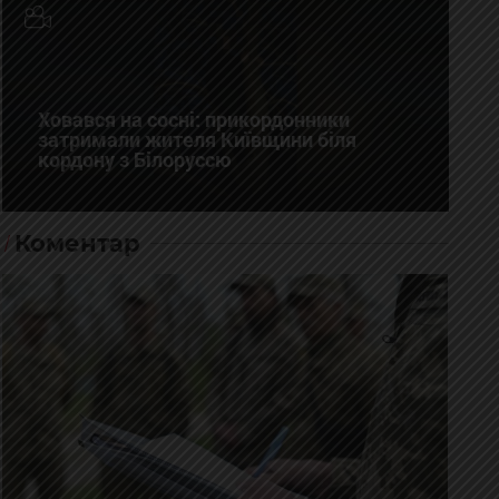
Ховався на сосні: прикордонники
затримали жителя Київщини біля
кордону з Білоруссю
Коментар