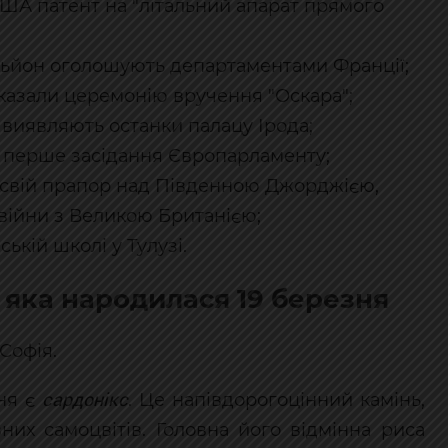
 США патент на "літальний апарат прямого
юньйон оголошують департаментами Франції;
казали церемонію вручення "Оскара";
и виявляють останки палацу Ірода;
ь перше засідання Європарламенту;
є свій прапор над Південною Джорджією,
війни з Великою Британією;
ській школі у Тулузі.
 яка народилася 19 березня
 Софія.
сардонікс
ня є
. Це напівдорогоцінний камінь,
них самоцвітів. Головна його відмінна риса