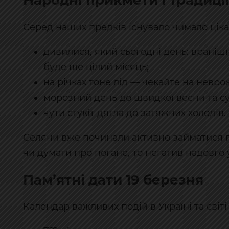
Народні прикмети і традиції
Серед наших предків існувало чимало цік
дивилися, який сьогодні день: враніш
буде ще цілий місяць;
на річках тоне лід — чекайте на невро
морозний день до швидкої весни та сух
чути стукіт дятла до затяжних холодів.
Селяни вже починали активно займатися 
чи думати про погане, то негатив надовго 
Пам’ятні дати 19 березня
Календар важливих подій в Україні та світі