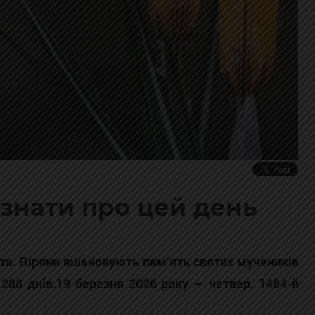
 знати про цей день
нта. Віряни вшановують пам’ять святих мучеників
 288 днів.19 березня 2026 року — четвер. 1484-й