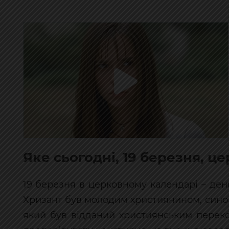
Яке сьогодні, 19 березня, ц
19 березня в церковному календарі – ден
Хризант був молодим християнином, сино
який був відданий християнським переко