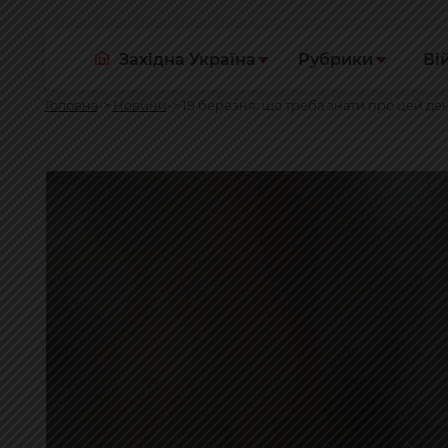
Західна Україна
Рубрики
Ві
Головна
Новини
19 березня: що треба знати про цей де