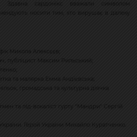
і. Здавна сардонікс вважали символом
омендують носити тим, хто вирушає в далеку
фік Микола Алексєєв;
ач, публіцист Максим Рильський;
тенко;
етка та малярка Емма Андієвська;
ляльок, громадська та культурна діячка
тмен та лід-вокаліст гурту "Мандри" Сергій
 України. Герой України Михайло Куратченко.