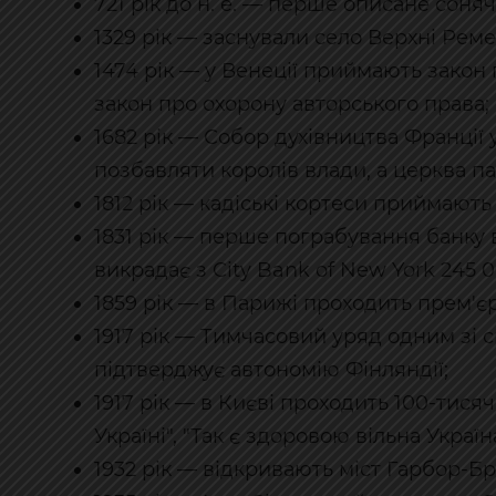
721 рік до н. е. — перше описане сон
1329 рік — заснували село Верхні Ремет
1474 рік — у Венеції приймають закон 
закон про охорону авторського права;
1682 рік — Собор духівництва Франції
позбавляти королів влади, а церква п
1812 рік — кадіські кортеси приймають
1831 рік — перше пограбування банку 
викрадає з City Bank of New York 245 0
1859 рік — в Парижі проходить прем'є
1917 рік — Тимчасовий уряд одним зі 
підтверджує автономію Фінляндії;
1917 рік — в Києві проходить 100-тися
Україні", "Так є здоровою вільна Україн
1932 рік — відкривають міст Гарбор-Брі