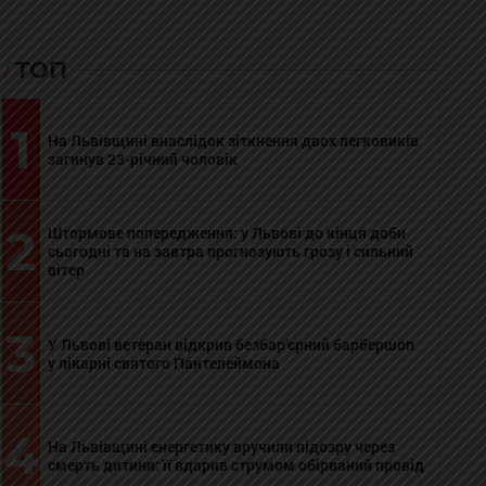
ТОП
1
На Львівщині внаслідок зіткнення двох легковиків
загинув 23-річний чоловік
2
Штормове попередження: у Львові до кінця доби
сьогодні та на завтра прогнозують грозу і сильний
вітер
3
У Львові ветеран відкрив безбар’єрний барбершоп
у лікарні святого Пантелеймона
4
На Львівщині енергетику вручили підозру через
смерть дитини: її вдарив струмом обірваний провід