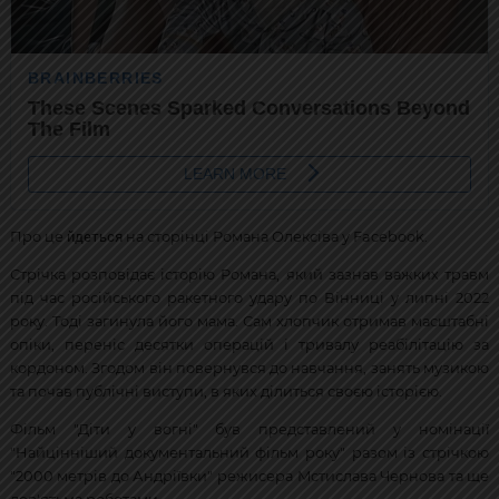
йдеться
Про це
на сторінці Романа Олексіва у Facebook.
Стрічка розповідає історію Романа, який зазнав важких травм
під час російського ракетного удару по Вінниці у липні 2022
року. Тоді загинула його мама. Сам хлопчик отримав масштабні
опіки, переніс десятки операцій і тривалу реабілітацію за
кордоном. Згодом він повернувся до навчання, занять музикою
та почав публічні виступи, в яких ділиться своєю історією.
Фільм "Діти у вогні" був представлений у номінації
"Найцінніший документальний фільм року" разом із стрічкою
"2000 метрів до Андріївки" режисера Мстислава Чернова та ще