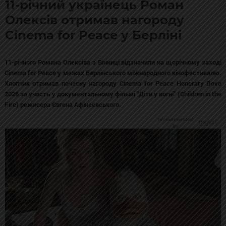
11-річний українець Роман
Олексів отримав нагороду
Cinema for Peace у Берліні
11-річного Романа Олексіва з Вінниці відзначили на щорічному заході
Cinema for Peace у межах Берлінського міжнародного кінофестивалю.
Хлопчик отримав почесну нагороду Cinema for Peace Honorary Dove
2026 за участь у документальному фільмі "Діти у вогні" (Children in the
Fire) режисера Євгена Афінеєвського.