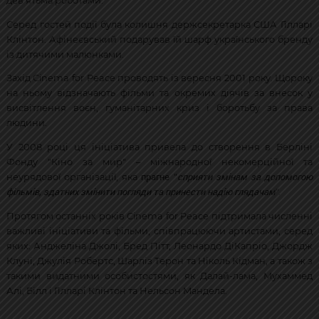
дев'ятьма роботами.
Серед гостей події була колишня держсекретарка США Гілларі
Клінтон. Афінеєвський подарував їй шарф українського бренду
із дитячими малюнками.
Захід Cinema for Peace проводять із вересня 2001 року. Щороку
на ньому відзначають фільми та окремих діячів за внесок у
висвітлення воєн, гуманітарних криз і боротьбу за права
людини.
У 2008 році ця ініціатива привела до створення в Берліні
Фонду "Кіно за мир" – міжнародної некомерційної та
прагне
сприяти змінам за допомогою
неурядової організації, яка
"
фільмів, здатних змінити погляди та принести надію глядачам
".
Протягом останніх років Cinema for Peace підтримала численні
важливі ініціативи та фільми, співпрацюючи артистами, серед
яких: Анджеліна Джолі, Бред Пітт, Леонардо ДіКапріо, Джордж
Клуні, Джулія Робертс, Шарліз Терон та Ніколь Кідман, а також з
такими видатними особистостями, як Далай-лама, Мухаммед
Алі, Білл і Гілларі Клінтон та Нельсон Мандела.