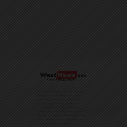
Команда інформаційного ресурсу
Західна Україна News своєчасно
розповідає своїй аудиторії про
найважливіші події, особливо
зосереджуючись на областях
Західної України. Доречні факти,
тенденції та різноманітні цікавинки
охоплюють ключові сфери життя,
акцентуючи на головних