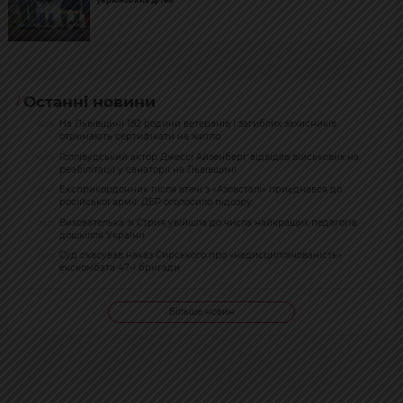
Останні новини
На Львівщині 182 родини ветеранів і загиблих захисників
14:28
отримають сертифікати на житло
Голлівудський актор Джессі Айзенберг відвідав військових на
14:07
реабілітації у санаторії на Львівщині
Експрикордонник після втечі з «Азовсталі» приєднався до
13:47
російської армії: ДБР оголосило підозру
Вихователька зі Стрия увійшла до числа найкращих педагогів
13:21
дошкілля України
Суд скасував наказ Сирського про «недисциплінованість»
13:07
екскомбата 47-ї бригади
Більше новин