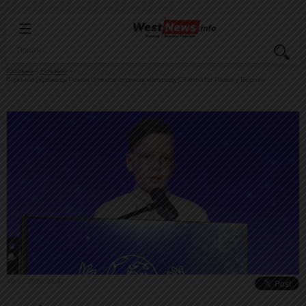
Головна
Новини
11-річний українець Роман Олексів отримав нагороду Cinema for Peace у Берліні
18.02.2026, 08:47