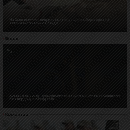
На Хмельниччині викрито потужну нарколабораторію та
затримано учасників банди
Відео
Ховався на сосні: прикордонники затримали жителя Київщини
біля кордону з Білоруссю
Коментар