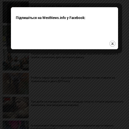
Іванчук увійде до Зали слави шахів
Підпишіться на WestNews.info у Facebook:
З тимчасово окупованих територій повернули ще чотирьох
українських дітей
Український стартап із корінням у Києві виробляє пакування з
грибів і конопель для світового ринку
Робить перші кроки: зірковий олень Борис почав ставати на
травмовану в двох ДТП ногу
Три доби на передовій і шлях назад до спорту: історія українського
захисника, яка зворушила мережу
Із окупованої Херсонщини вдалося повернути ще чотирьох
українських дітей