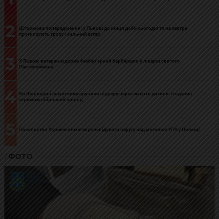
2
Штормове попередження: у Львові до кінця доби сьогодні та на завтра
прогнозують грозу і сильний вітер
3
У Львові ветеран відкрив безбар’єрний барбершоп у лікарні святого
Пантелеймона
4
На Львівщині енергетику вручили підозру через смерть дитини: її вдарив
струмом обірваний провід
5
Посольство України вимагає розслідувати наругу над могилою УПА у Польщі
ФОТО