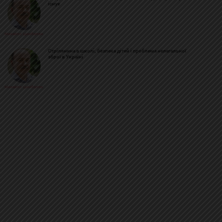
існує
Михайло Цимбалюк
Стрілянина в школі, безпека дітей і проблема нелегальної
зброї в Україні
Михайло Цимбалюк