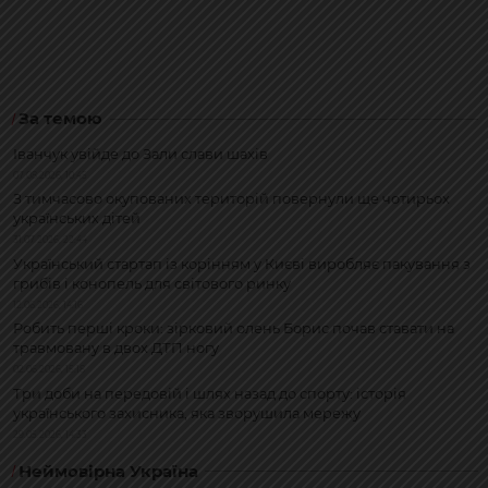
За темою
Іванчук увійде до Зали слави шахів
07.08.2026, 10:45
З тимчасово окупованих територій повернули ще чотирьох
українських дітей
31.07.2026, 22:44
Український стартап із корінням у Києві виробляє пакування з
грибів і конопель для світового ринку
12.06.2026, 14:16
Робить перші кроки: зірковий олень Борис почав ставати на
травмовану в двох ДТП ногу
02.06.2026, 15:18
Три доби на передовій і шлях назад до спорту: історія
українського захисника, яка зворушила мережу
29.05.2026, 14:33
Неймовірна Україна