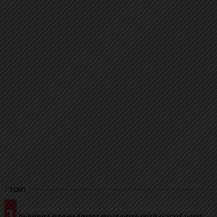
ТОП
1
На Львівщині внаслідок зіткнення двох легковиків загинув 23-річний чоловік