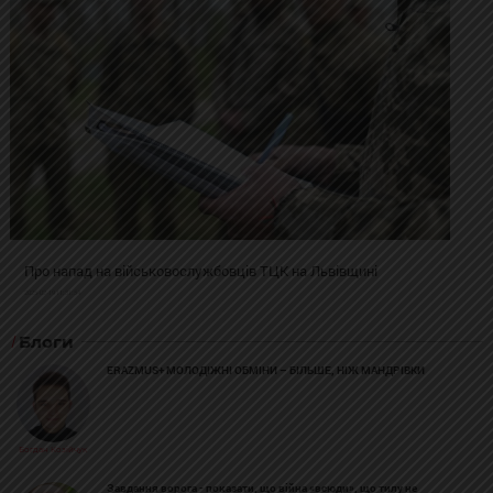
Про напад на військовослужбовців ТЦК на Львівщині
2025-02-19 11:31:54
Блоги
ERAZMUS+ МОЛОДІЖНІ ОБМІНИ – БІЛЬШЕ, НІЖ МАНДРІВКИ
Богдан Козійчук
Завдання ворога - показати, що війна «всюди», що тилу не