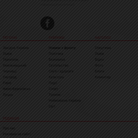
повідомленнях зі стрічок новин
інформаційних агенцій
РЕГІОНИ
РУБРИКИ
НАГОЛОС
Західна Україна
Новини з фронту
Спецтема
Львів
Політика
Львів
Тернопіль
Економіка
Відео
Хмельницький
Суспільство
Фото
Чернівці
Сім'я і здоров'я
Блоги
Ужгород
Культура
Коментар
Рівне
Події
Івано-Франківськ
Спорт
Луцьк
Туризм
Неймовірна Україна
Світ
РЕДАКЦІЯ
Про нас
Реклама на сайті