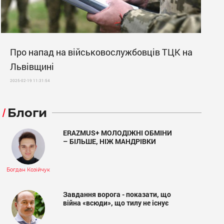
Про напад на військовослужбовців ТЦК на
Львівщині
2025-02-19 11:31:54
Блоги
ERAZMUS+ МОЛОДІЖНІ ОБМІНИ
– БІЛЬШЕ, НІЖ МАНДРІВКИ
Богдан Козійчук
Завдання ворога - показати, що
війна «всюди», що тилу не існує