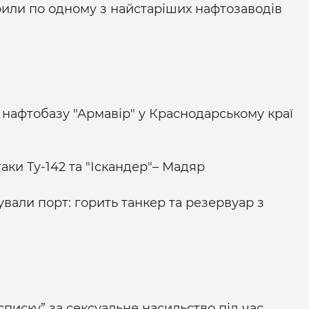
или по одному з найстаріших нафтозаводів
нафтобазу "Армавір" у Краснодарському краї
аки Ту-142 та "Іскандер"– Мадяр
ували порт: горить танкер та резервуар з
писку” за сексуальне насильство під час