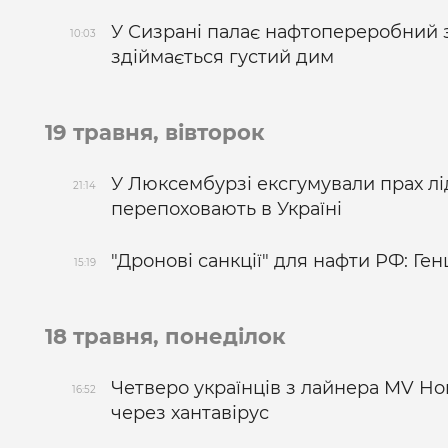
У Сизрані палає нафтопереробний з
10:03
здіймається густий дим
19 травня, вівторок
У Люксембурзі ексгумували прах лі
21:14
перепоховають в Україні
"Дронові санкції" для нафти РФ: Ге
15:19
18 травня, понеділок
Четверо українців з лайнера MV Ho
16:52
через хантавірус