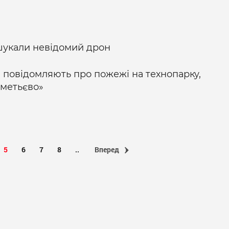
 шукали невідомий дрон
: повідомляють про пожежі на технопарку,
еметьєво»
5
6
7
8
..
Вперед