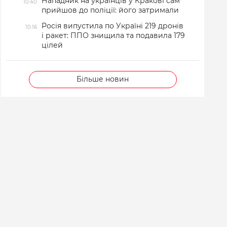
Нападник на українців у Кракові сам
10:40
прийшов до поліції: його затримали
Росія випустила по Україні 219 дронів
10:16
і ракет: ППО знищила та подавила 179
цілей
Більше новин