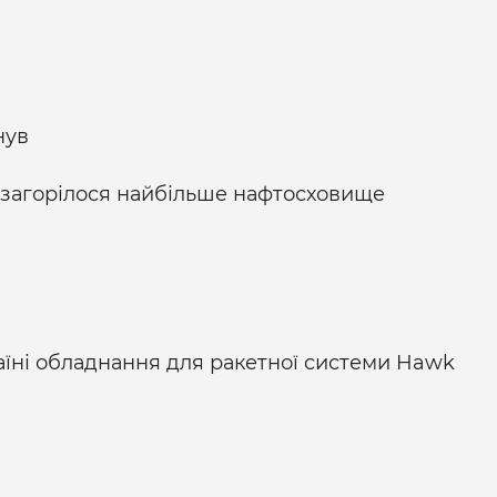
нув
в загорілося найбільше нафтосховище
ні обладнання для ракетної системи Hawk