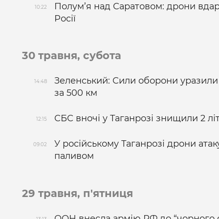
Полум’я над Саратовом: дрони вдар
10:22
Росії
30 травня, субота
Зеленський: Сили оборони уразили 
14:48
за 500 км
СБС вночі у Таганрозі знищили 2 літ
12:15
У російському Таганрозі дрони атак
09:02
паливом
29 травня, п'ятниця
ООН внесла армію РФ до “чорного с