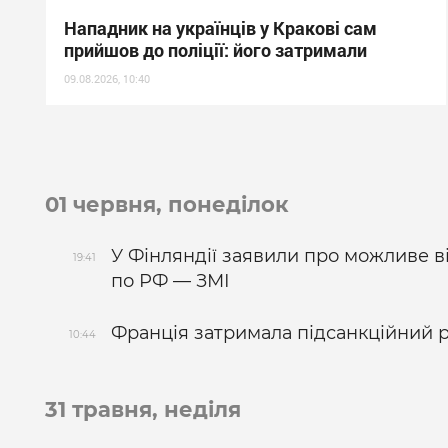
Нападник на українців у Кракові сам
прийшов до поліції: його затримали
09.08.2026, 10:40
01 червня, понеділок
У Фінляндії заявили про можливе ві
19:41
по РФ — ЗМІ
Франція затримала підсанкційний р
10:44
31 травня, неділя