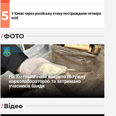
5
У Києві через російську атаку постраждали четверо
осіб
ФОТО
На Хмельниччині викрито потужну
нарколабораторію та затримано
учасників банди
Відео