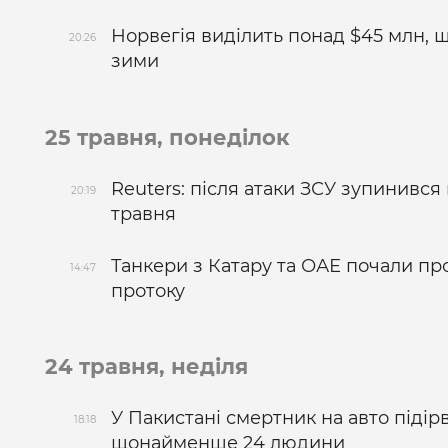
Норвегія виділить понад $45 млн, щ
20:26
зими
25 травня, понеділок
Reuters: після атаки ЗСУ зупинився
20:19
травня
Танкери з Катару та ОАЕ почали п
14:47
протоку
24 травня, неділя
У Пакистані смертник на авто підірв
18:18
щонайменше 24 людини