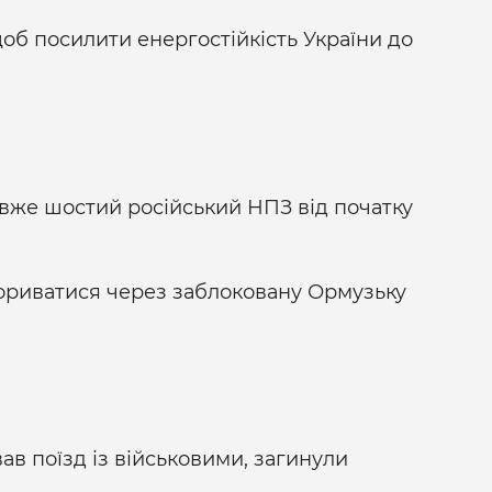
об посилити енергостійкість України до
 вже шостий російський НПЗ від початку
рориватися через заблоковану Ормузьку
ав поїзд із військовими, загинули