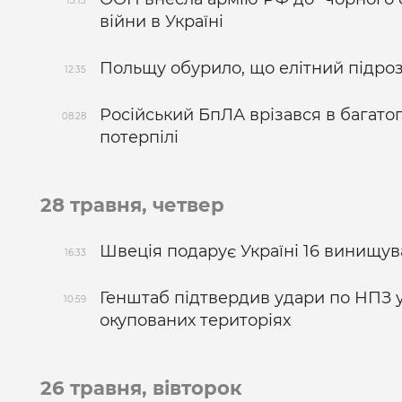
13:13
війни в Україні
Польщу обурило, що елітний підроз
12:35
Російський БпЛА врізався в багатоп
08:28
потерпілі
28 травня, четвер
Швеція подарує Україні 16 винищува
16:33
Генштаб підтвердив удари по НПЗ у Т
10:59
окупованих територіях
26 травня, вівторок