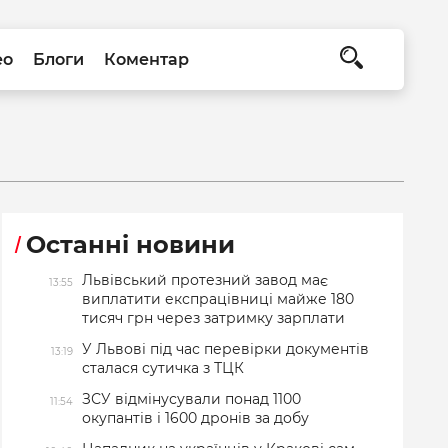
ео
Блоги
Коментар
Останні новини
Львівський протезний завод має
13:55
виплатити експрацівниці майже 180
тисяч грн через затримку зарплати
У Львові під час перевірки документів
13:19
сталася сутичка з ТЦК
ЗСУ відмінусували понад 1100
11:54
окупантів і 1600 дронів за добу