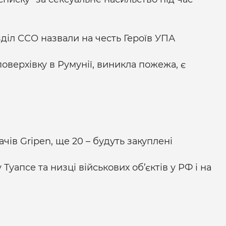
діл ССО назвали на честь Героїв УПА
оверхівку в Румунії, виникла пожежа, є
чів Gripen, ще 20 – будуть закуплені
уапсе та низці військових об’єктів у РФ і на