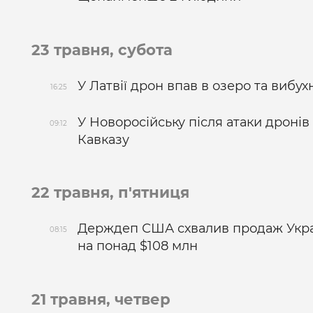
23 травня, субота
У Латвії дрон впав в озеро та вибух
16:25
У Новоросійську після атаки дроні
09:12
Кавказу
22 травня, п'ятниця
Держдеп США схвалив продаж Украї
08:15
на понад $108 млн
21 травня, четвер