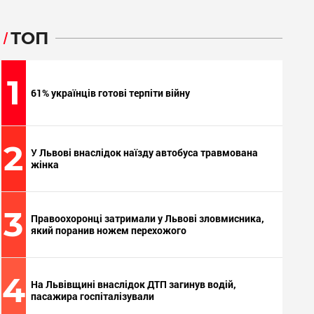
ТОП
1
61% українців готові терпіти війну
2
У Львові внаслідок наїзду автобуса травмована
жінка
3
Правоохоронці затримали у Львові зловмисника,
який поранив ножем перехожого
4
На Львівщині внаслідок ДТП загинув водій,
пасажира госпіталізували