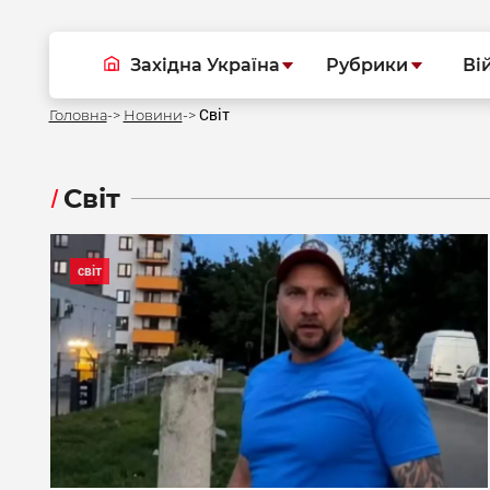
Західна Україна
Рубрики
Ві
Світ
Головна
Новини
Світ
світ