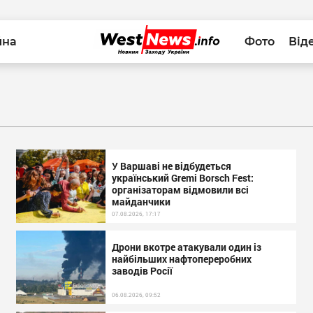
йна
Фото
Від
У Варшаві не відбудеться
український Gremi Borsch Fest:
організаторам відмовили всі
майданчики
07.08.2026, 17:17
Дрони вкотре атакували один із
найбільших нафтопереробних
заводів Росії
06.08.2026, 09:52