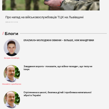
Про напад на військовослужбовців ТЦК на Львівщині
2025-02-19 11:31:54
Блоги
ERAZMUS+ МОЛОДІЖНІ ОБМІНИ – БІЛЬШЕ, НІЖ МАНДРІВКИ
Богдан Козійчук
Завдання ворога - показати, що війна «всюди», що тилу не
існує
Михайло Цимбалюк
Стрілянина в школі, безпека дітей і проблема нелегальної
зброї в Україні