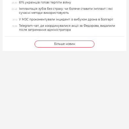
61% українців готові терпіти війну
23:30
Імплантація зубів без страху: чи боляче ставити імплант і які
22:48
сучасні методи використовують
У МЗС прокоментували інцидент із вибухом дрона в Болгарії
21:12
Telegram-чат, де координувалися акції за Федорова, видалили
19:38
після затримання адміністратора
Більше новин