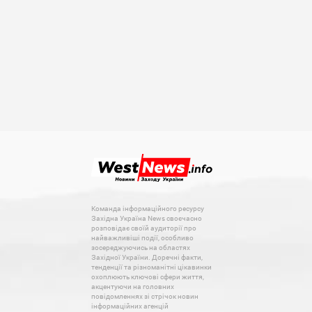
Команда інформаційного ресурсу
Західна Україна News своєчасно
розповідає своїй аудиторії про
найважливіші події, особливо
зосереджуючись на областях
Західної України. Доречні факти,
тенденції та різноманітні цікавинки
охоплюють ключові сфери життя,
акцентуючи на головних
повідомленнях зі стрічок новин
інформаційних агенцій