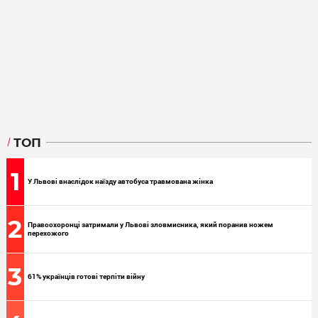
ТОП
1
У Львові внаслідок наїзду автобуса травмована жінка
2
Правоохоронці затримали у Львові зловмисника, який поранив ножем
перехожого
3
61% українців готові терпіти війну