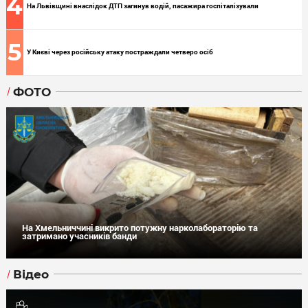
4
На Львівщині внаслідок ДТП загинув водій, пасажира госпіталізували
5
У Києві через російську атаку постраждали четверо осіб
ФОТО
На Хмельниччині викрито потужну нарколабораторію та
затримано учасників банди
Відео