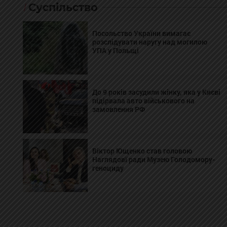
Суспільство
Посольство України вимагає
розслідувати наругу над могилою
УПА у Польщі
До 9 років засудили жінку, яка у Києві
підірвала авто військового на
замовлення РФ
Віктор Ющенко став головою
Наглядовї ради Музею Голодомору-
геноциду