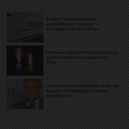
В Одесі 12-річна дівчинка
вистрибнула з 7 поверху:
розслідується самогубство
Росіяни на Донеччині розстріляли ще
одного полоненого українського
бійця
Посол у Польщі відповів на заяви про
Бандеру як перешкоду на шляху
України до ЄС