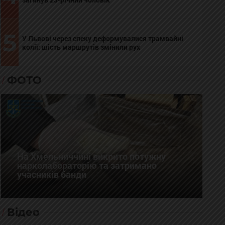
5
У Львові через спеку деформувалися трамвайні
колії: шість маршрутів змінили рух
ФОТО
На Хмельниччині викрито потужну
нарколабораторію та затримано
учасників банди
Відео