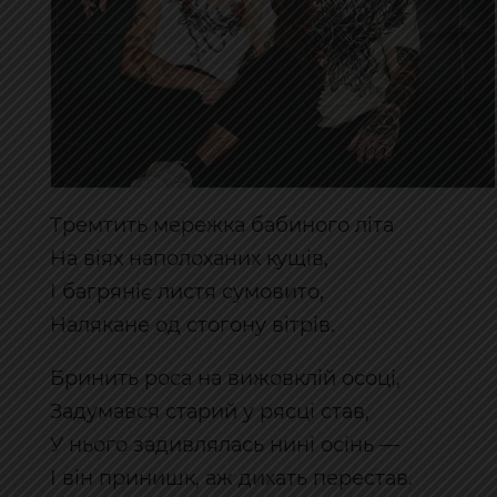
Тремтить мережка бабиного літа
На віях наполоханих кущів,
І багряніє листя сумовито,
Налякане од стогону вітрів.
Бринить роса на вижовклій осоці,
Задумався старий у рясці став,
У нього задивлялась нині осінь —
І він принишк, аж дихать перестав.