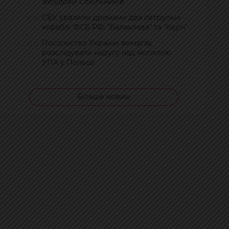
забудови Сокільників
СБУ уразили дронами два патрульні
18:18
кораблі ФСБ РФ: "Балаклава" та "Керч"
Посольство України вимагає
17:11
розслідувати наругу над могилою
УПА у Польщі
Більше новин