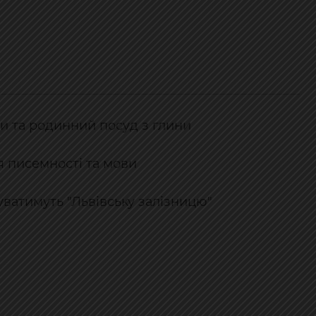
и та родинний посуд з глини
я писемності та мови
туватимуть "Львівську залізницю"