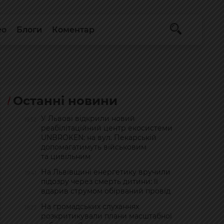
ео
Блоги
Коментар
Останні новини
У Львові відкрили новий
19:52
реабілітаційний центр екосистеми
UNBROKEN: на вул. Пекарській
допомагатимуть військовим
та цивільним
На Львівщині енергетику вручили
19:41
підозру через смерть дитини: її
вдарив струмом обірваний провід
На громадських слуханнях
18:27
розкритикували плани масштабної