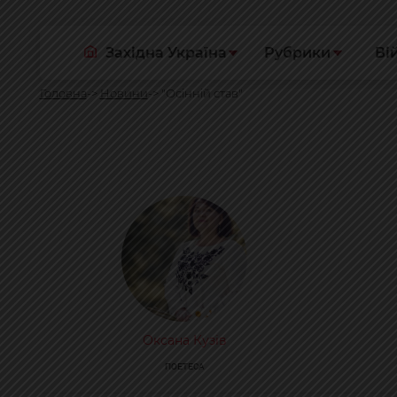
Західна Україна
Рубрики
Ві
Головна
Новини
"Осінній став"
Оксана Кузів
ПОЕТЕСА