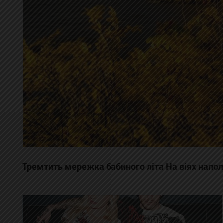
Тремтить мережка бабиного літа На віях напо