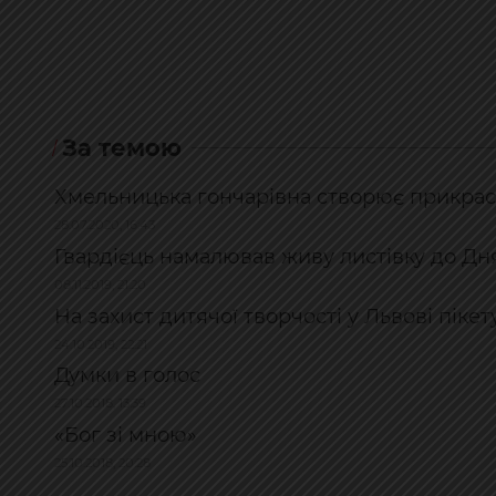
За темою
Хмельницька гончарівна створює прикрас
28.07.2020, 16:43
Гвардієць намалював живу листівку до Дн
08.11.2019, 21:20
На захист дитячої творчості у Львові піке
24.10.2019, 22:21
Думки в голос
27.10.2018, 13:39
«Бог зі мною»
25.10.2018, 20:28