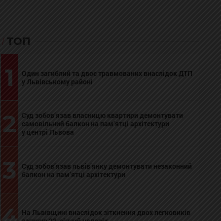
ТОП
1
Один загиблий та двоє травмованих внаслідок ДТП
у Львівському районі
2
Суд зобов’язав власницю квартири демонтувати
самовільний балкон на пам’ятці архітектури
у центрі Львова
3
Суд зобов’язав львів’янку демонтувати незаконний
балкон на пам’ятці архітектури
4
На Львівщині внаслідок зіткнення двох легковиків
загинув 23-річний чоловік