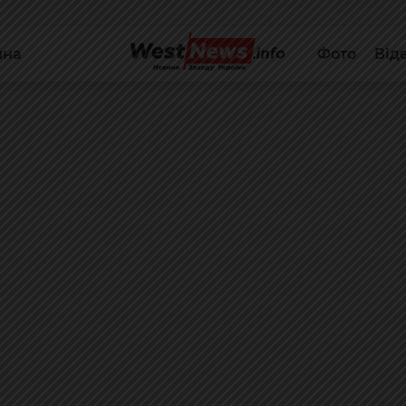
йна
Фото
Від