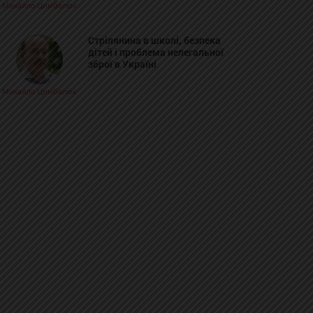
Михайло Цимбалюк
Стрілянина в школі, безпека
дітей і проблема нелегальної
зброї в Україні
Михайло Цимбалюк