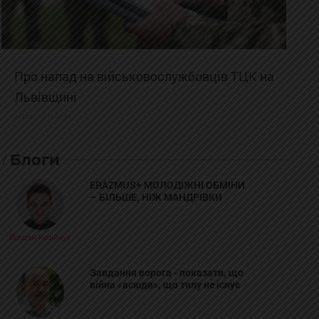
Про напад на військовослужбовців ТЦК на
Львівщині
2025-02-19 11:31:54
Блоги
ERAZMUS+ МОЛОДІЖНІ ОБМІНИ
– БІЛЬШЕ, НІЖ МАНДРІВКИ
Богдан Козійчук
Завдання ворога - показати, що
війна «всюди», що тилу не існує