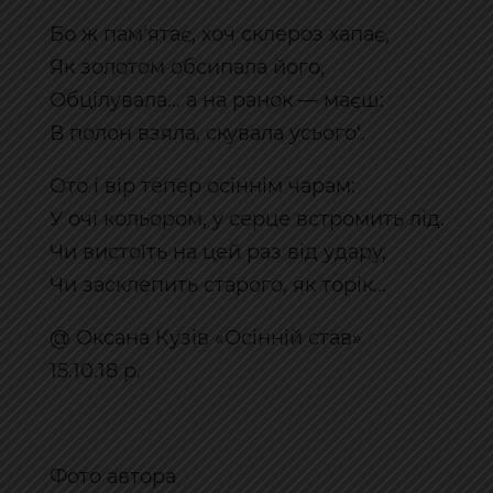
Бо ж пам‘ятає, хоч склероз хапає,
Як золотом обсипала його,
Обцілувала... а на ранок — маєш:
В полон взяла, скувала усього‘.
Ото і вір тепер осіннім чарам:
У очі кольором, у серце встромить лід.
Чи вистоїть на цей раз від удару,
Чи засклепить старого, як торік...
@ Оксана Кузів «Осінній став»
15.10.18 р.
Фото автора