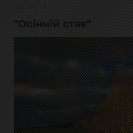
16.10.2018, 13:09
"Осінній став"