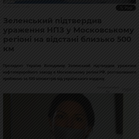
16.06.2026, 11:28
Зеленський підтвердив
ураження НПЗ у Московському
регіоні на відстані близько 500
км
Президент України Володимир Зеленський підтвердив ураження
нафтопереробного заводу в Московському регіоні РФ, розташованого
приблизно за 500 кілометрів від українського кордону.