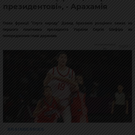
президентові», - Арахамія
Глава фракції "Слуга народу" Давид Арахамія розцінює замах на
першого помічника президента України Сергія Шефіра як
попередження главі держави.