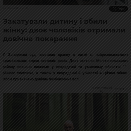
22.02.2026, 09:18
Закатували дитину і вбили
жінку: двоє чоловіків отримали
довічне покарання
У Запоріжжі суд поставив крапку в одній із найрезонансніших
кримінальних справ останніх років. Двох жителів Мелітопольського
району визнано винними у викраденні та умисному вбивстві 11-
річного хлопчика, а також у викраденні й убивстві 48-річної жінки.
Обом призначено довічне позбавлення волі.