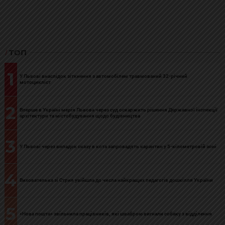
ТОП
1
У Львові внаслідок зіткнення з автомобілем травмований 32-річний
мотоцикліст
2
Вперше в Україні мерія Львова через суд оскаржить рішення Державної інспекції
архітектури та містобудування щодо будівництва
3
У Львові через випадок сказу в кота запровадять карантин у 5-кілометровій зоні
4
Вихователька зі Стрия увійшла до числа найкращих педагогів дошкілля України
5
«Нова пошта» звільнила працівників, які шваброю вигнали собаку з відділення