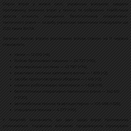
Окрім втрат у живій силі, українські військові завдали
противнику значних втрат у техніці та озброєнні. Найбільше
зросла кількість знищених безпілотників оперативно-
тактичного рівня — за добу українські захисники ліквідували ще
2120 таких БпЛА.
Загальні бойові втрати російських військ станом на 11 червня
становлять:
танки — 12 010 (+6);
бойові броньовані машини — 24 727 (+10);
артилерійські системи — 43 787 (+74);
реактивні системи залпового вогню — 1 859 (+2);
засоби протиповітряної оборони — 1 416 (+2);
наземні роботизовані комплекси — 1 628 (+9);
безпілотники оперативно-тактичного рівня — 342 651
(+2120);
автомобільна техніка та автоцистерни — 105 498 (+326);
спеціальна техніка — 4 277 (+10).
У Генштабі зазначають, що дані щодо втрат противника
уточнюються. Українські військові продовжують стримувати