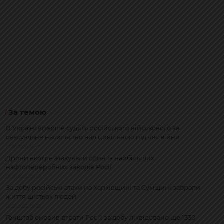
За темою
В Україні вперше судять російського військового за
сексуальне насильство над цивільною під час війни
07.08.2026, 16:47
Дрони вкотре атакували один із найбільших
нафтопереробних заводів Росії
06.08.2026, 09:52
За добу російські атаки на Харківщині та Сумщині забрали
життя шістьох людей
06.08.2026, 08:38
Генштаб оновив втрати Росії: за добу ліквідовано ще 1330