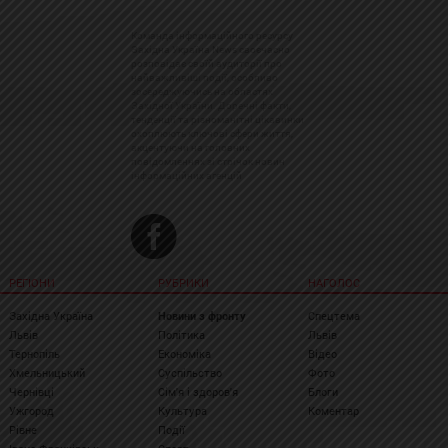
Команда інформаційного ресурсу
Західна Україна News своєчасно
розповідає своїй аудиторії про
найважливіші події, особливо
зосереджуючись на областях
Західної України. Доречні факти,
тенденції та різноманітні цікавинки
охоплюють ключові сфери життя,
акцентуючи на головних
повідомленнях зі стрічок новин
інформаційних агенцій
РЕГІОНИ
РУБРИКИ
НАГОЛОС
Західна Україна
Новини з фронту
Спецтема
Львів
Політика
Львів
Тернопіль
Економіка
Відео
Хмельницький
Суспільство
Фото
Чернівці
Сім'я і здоров'я
Блоги
Ужгород
Культура
Коментар
Рівне
Події