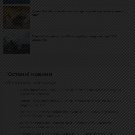
Дрони Сил оборони збільшили втрати армії окупантів у липні –
МОУ
Генштаб оновив втрати Росії: за добу ліквідовано ще 1330
окупантів
Останні новини
07 серпня , п'ятниця
Uklon придбав львівський сервіс електросамокатів e-Wings за
21:51
майже 98 млн грн
Бійців штурмового полку «Скеля» почали переводити до інших
20:32
підрозділів ЗСУ
Розгляд справи про вбивство Ірини Фаріон знову перенесли
19:50
через адвокатів Зінченка
ЄС запровадив нові санкції проти російського ВПК після
19:14
масованих атак на Україну
У Варшаві не відбудеться український Gremi Borsch Fest:
17:17