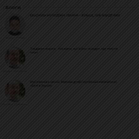
Блоги
ERAZMUS+ МОЛОДІЖНІ ОБМІНИ – БІЛЬШЕ, НІЖ МАНДРІВКИ
Богдан Козійчук
Завдання ворога - показати, що війна «всюди», що тилу не
існує
Михайло Цимбалюк
Стрілянина в школі, безпека дітей і проблема нелегальної
зброї в Україні
Михайло Цимбалюк