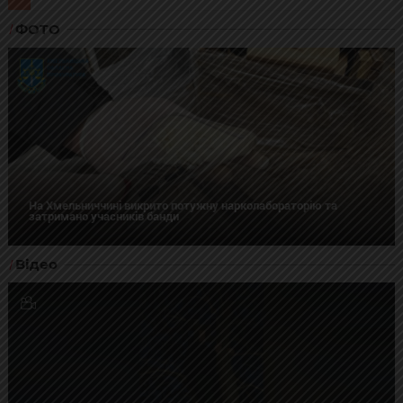
ФОТО
На Хмельниччині викрито потужну нарколабораторію та
затримано учасників банди
Відео