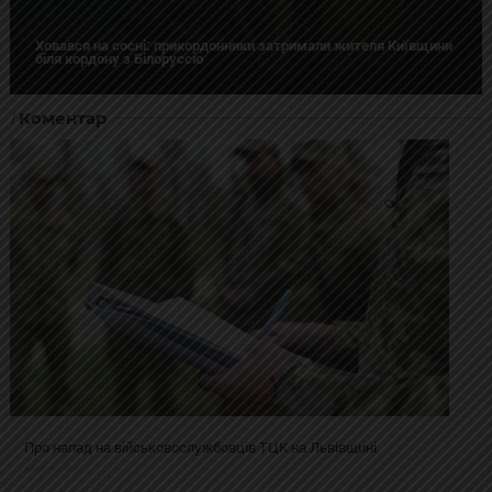
Ховався на сосні: прикордонники затримали жителя Київщини
біля кордону з Білоруссю
Коментар
Про напад на військовослужбовців ТЦК на Львівщині
2025-02-19 11:31:54