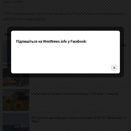
окупантів
06.08.2026, 08:07
ГУР повідомило про розгортання у Росії північнокорейського
ракетного підрозділу
05.08.2026, 20:21
Новини з фронту
Підпишіться на WestNews.info у Facebook:
Сили оборони уразили наземні ретранслятори та місце пусків БпЛА
в Криму і на ТОТ
ГУР заявило про знищення в окупованому Криму російського
"Панцира-С1" за $15 мільйонів
У війні проти України Росія втратила ще 1 210 вояк – Генштаб
СБУ уразили дронами два патрульні кораблі ФСБ РФ: "Балаклава" та
"Керч"