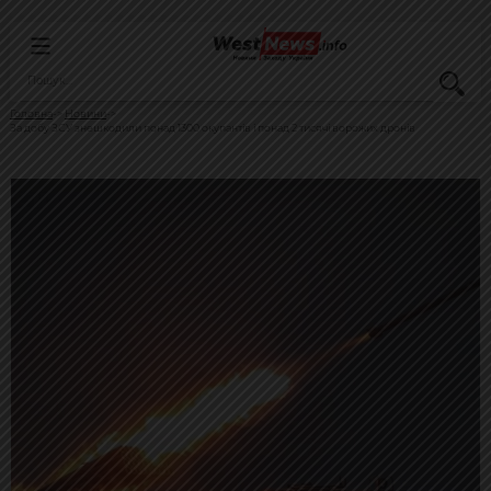
Головна
Новини
За добу ЗСУ знешкодили понад 1300 окупантів і понад 2 тисячі ворожих дронів