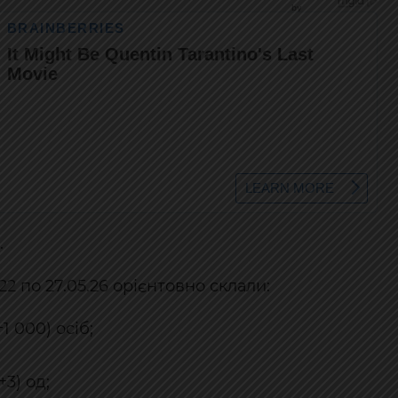
.
22 по 27.05.26 орієнтовно склали:
1 000) осіб;
3) од;