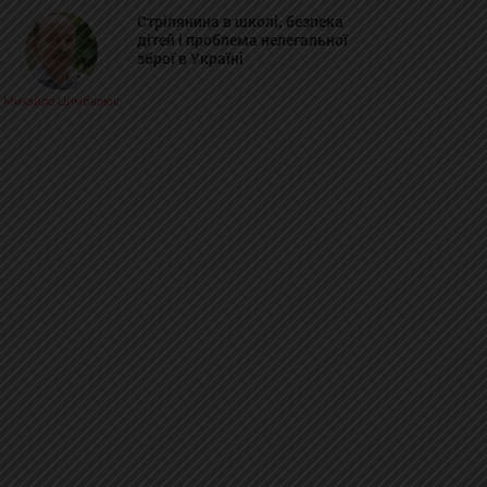
Стрілянина в школі, безпека
дітей і проблема нелегальної
зброї в Україні
Михайло Цимбалюк