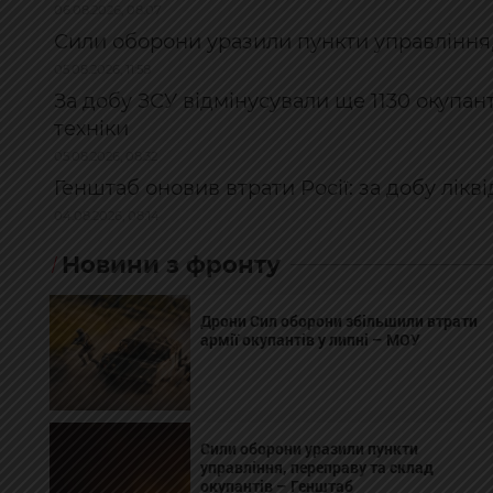
06.08.2026, 08:07
Сили оборони уразили пункти управління,
05.08.2026, 11:58
За добу ЗСУ відмінусували ще 1130 окупан
техніки
05.08.2026, 08:32
Генштаб оновив втрати Росії: за добу лікв
04.08.2026, 08:14
Новини з фронту
Дрони Сил оборони збільшили втрати
армії окупантів у липні – МОУ
Сили оборони уразили пункти
управління, переправу та склад
окупантів – Генштаб