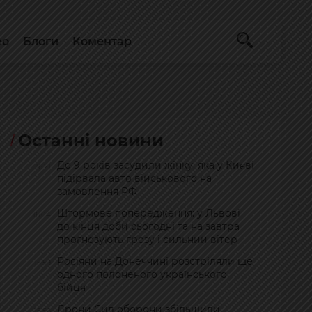
ео
Блоги
Коментар
Останні новини
До 9 років засудили жінку, яка у Києві
16:21
підірвала авто військового на
замовлення РФ
Штормове попередження: у Львові
16:04
до кінця доби сьогодні та на завтра
прогнозують грозу і сильний вітер
Росіяни на Донеччині розстріляли ще
15:59
одного полоненого українського
бійця
Дрони Сил оборони збільшили
15:56