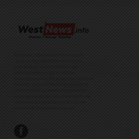
Команда інформаційного ресурсу
Західна Україна News своєчасно
розповідає своїй аудиторії про
найважливіші події, особливо
зосереджуючись на областях Західної
України. Доречні факти, тенденції та
різноманітні цікавинки охоплюють
ключові сфери життя, акцентуючи на
головних повідомленнях зі стрічок
новин інформаційних агенцій