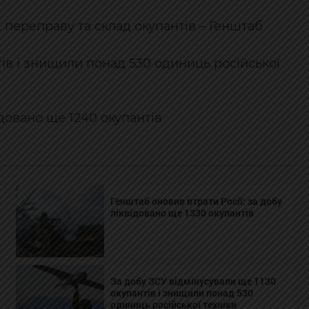
 переправу та склад окупантів – Генштаб
тів і знищили понад 530 одиниць російської
ідовано ще 1240 окупантів
Генштаб оновив втрати Росії: за добу
ліквідовано ще 1330 окупантів
За добу ЗСУ відмінусували ще 1130
окупантів і знищили понад 530
одиниць російської техніки