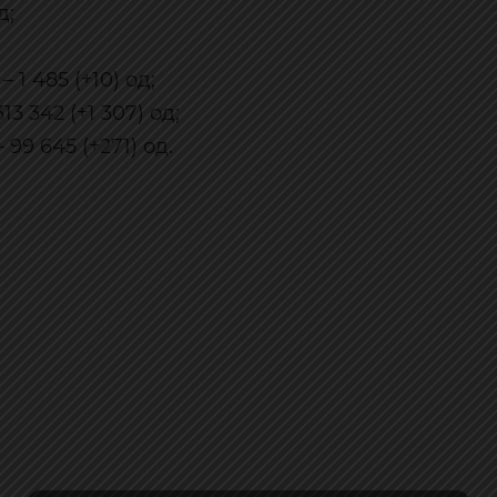
д;
1 485 (+10) од;
 342 (+1 307) од;
99 645 (+271) од.