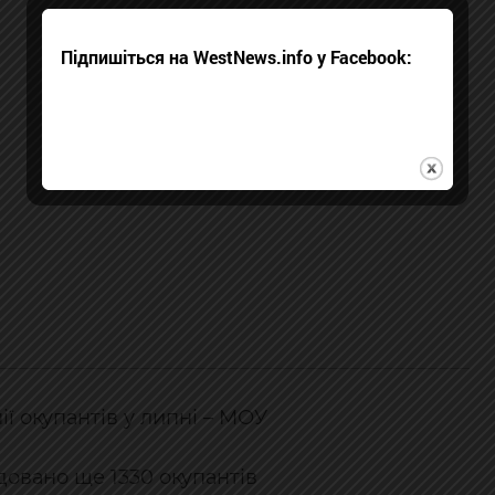
Підпишіться на WestNews.info у Facebook:
ї окупантів у липні – МОУ
ідовано ще 1330 окупантів