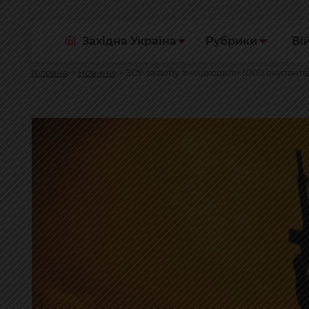
Західна Україна
Рубрики
Ві
Головна
Новини
ЗСУ за добу знешкодили 1000 окупантів 