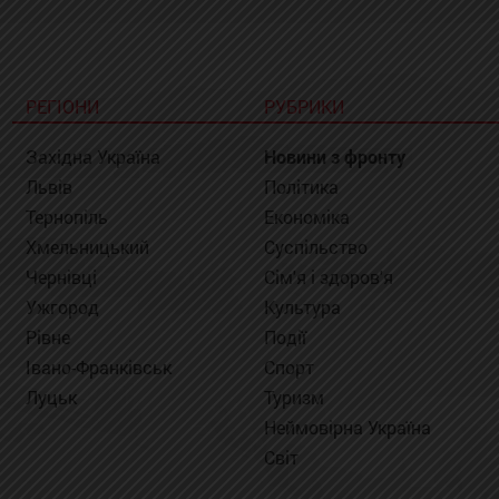
РЕГІОНИ
РУБРИКИ
Західна Україна
Новини з фронту
Львів
Політика
Тернопіль
Економіка
Хмельницький
Суспільство
Чернівці
Сім'я і здоров'я
Ужгород
Культура
Рівне
Події
Івано-Франківськ
Спорт
Луцьк
Туризм
Неймовірна Україна
Світ