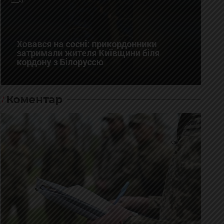
Ховався на сосні: прикордонники
затримали жителя Київщини біля
кордону з Білоруссю
Коментар