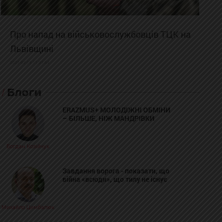
Про напад на військовослужбовців ТЦК на
Львівщині
2025-02-19 11:31:54
Блоги
ERAZMUS+ МОЛОДІЖНІ ОБМІНИ
– БІЛЬШЕ, НІЖ МАНДРІВКИ
Богдан Козійчук
Завдання ворога - показати, що
війна «всюди», що тилу не існує
Михайло Цимбалюк