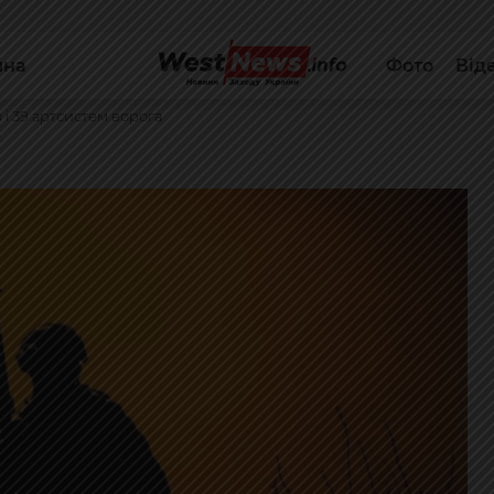
йна
Фото
Від
і 39 артсистем ворога