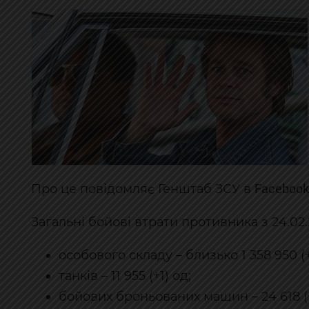
Facebook
Про це повідомляє Генштаб ЗСУ в
Загальні бойові втрати противника з 24.02.
особового складу – близько 1 358 950 (+
танків – 11 955 (+1) од;
бойових броньованих машин – 24 618 (+