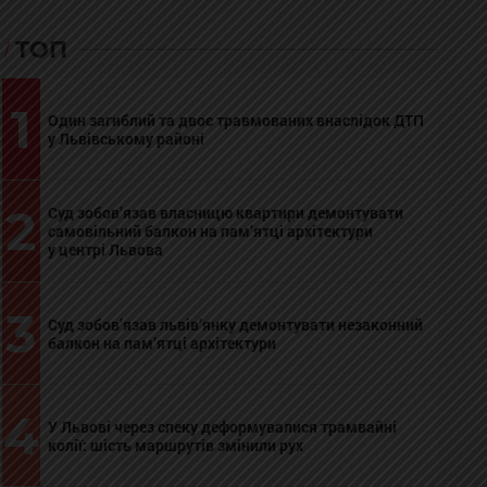
ТОП
1
Один загиблий та двоє травмованих внаслідок ДТП
у Львівському районі
2
Суд зобов’язав власницю квартири демонтувати
самовільний балкон на пам’ятці архітектури
у центрі Львова
3
Суд зобов’язав львів’янку демонтувати незаконний
балкон на пам’ятці архітектури
4
У Львові через спеку деформувалися трамвайні
колії: шість маршрутів змінили рух