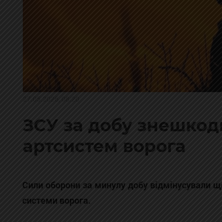
27.05.2026, 08:20
ЗСУ за добу знешкоди
артсистем ворога
Сили оборони за минулу добу відмінусували ще
системи ворога.