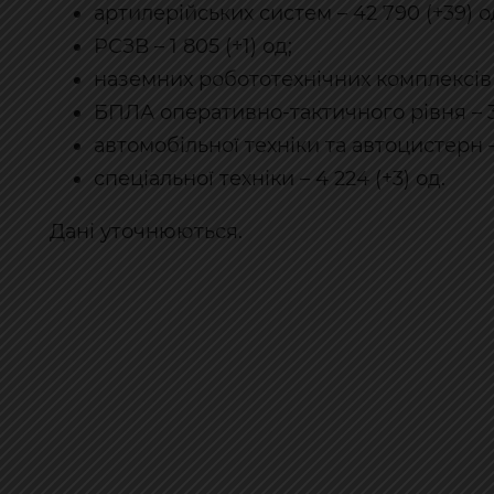
артилерійських систем – 42 790 (+39) о
РСЗВ – 1 805 (+1) од;
наземних робототехнічних комплексів – 
БПЛА оперативно-тактичного рівня – 313
автомобільної техніки та автоцистерн – 
спеціальної техніки – 4 224 (+3) од.
Дані уточнюються.