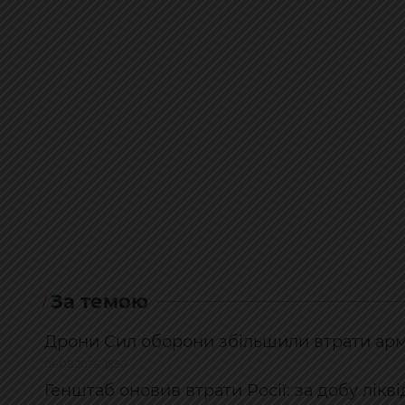
За темою
Дрони Сил оборони збільшили втрати армі
06.08.2026, 15:56
Генштаб оновив втрати Росії: за добу лікв