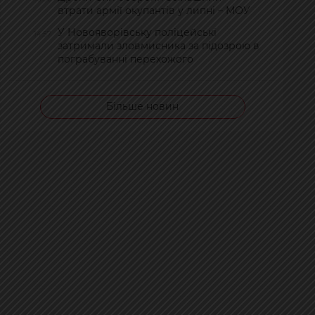
втрати армії окупантів у липні – МОУ
У Новояворівську поліцейські
14:57
затримали зловмисника за підозрою в
пограбуванні перехожого
Більше новин