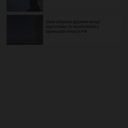
Сили оборони уразили місце
підготовки та пусків БпЛА у
Брянській області РФ