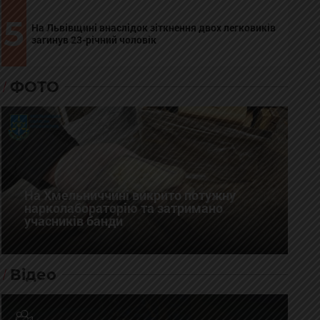
5
На Львівщині внаслідок зіткнення двох легковиків
загинув 23-річний чоловік
ФОТО
На Хмельниччині викрито потужну
нарколабораторію та затримано
учасників банди
Відео