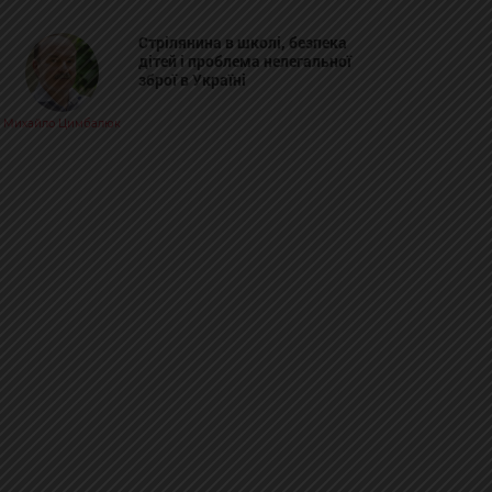
Стрілянина в школі, безпека
дітей і проблема нелегальної
зброї в Україні
Михайло Цимбалюк