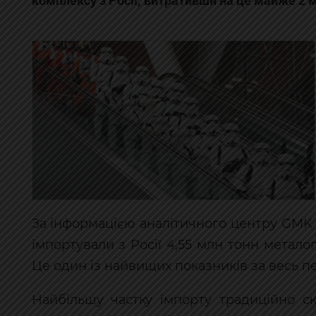
комплексу з Росії, витративши на це майже 2 м
За інформацією аналітичного центру GMK C
імпортували з Росії 4,55 млн тонн метало
Це один із найвищих показників за весь п
Найбільшу частку імпорту традиційно ск