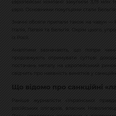
європейські компанії закупили 3,19 млн т
євро. Основними покупцями стали Бельгія, І
Значні обсяги припали також на чавун — 
Італія, Латвія та Бельгія. Окрім цього, уп
із Росії.
Аналітики зазначають, що попри чинні 
продовжують отримувати суттєві доходи
постачань металу на європейський ринок
свідчить про наявність винятків у санкці
Що відомо про санкційні «л
Раніше журналісти «Української прав
російських олігархів, власник Новолипе