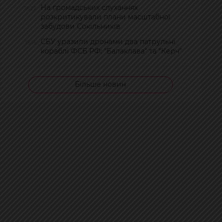
На громадських слуханнях
18:27
розкритикували плани масштабної
забудови Сокільників
СБУ уразили дронами два патрульні
18:18
кораблі ФСБ РФ: "Балаклава" та "Керч"
Більше новин