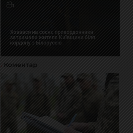
Ховався на сосні: прикордонники
затримали жителя Київщини біля
кордону з Білоруссю
Коментар