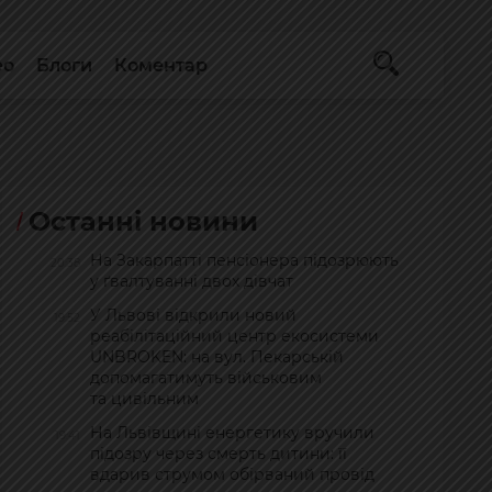
ео
Блоги
Коментар
Останні новини
На Закарпатті пенсіонера підозрюють
20:38
у ґвалтуванні двох дівчат
У Львові відкрили новий
19:52
реабілітаційний центр екосистеми
UNBROKEN: на вул. Пекарській
допомагатимуть військовим
та цивільним
На Львівщині енергетику вручили
19:41
підозру через смерть дитини: її
вдарив струмом обірваний провід