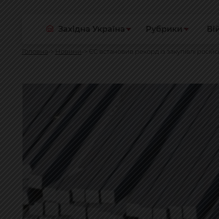
Західна Україна
Рубрики
Ві
Головна
Новини
ЄС встановив рекорд із закупівлі російс