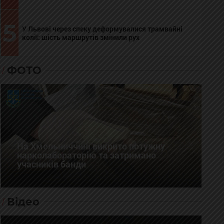
5
У Львові через спеку деформувалися трамвайні
колії: шість маршрутів змінили рух
ФОТО
На Хмельниччині викрито потужну
нарколабораторію та затримано
учасників банди
Відео