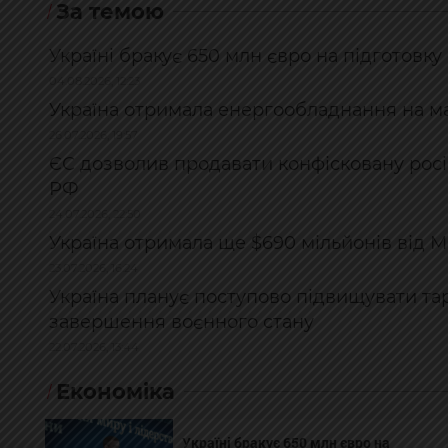
За темою
Україні бракує 650 млн євро на підготовк
04.08.2026, 12:23
Україна отримала енергообладнання на ма
26.07.2026, 19:57
ЄС дозволив продавати конфісковану росі
РФ
24.07.2026, 22:50
Україна отримала ще $690 мільйонів від 
23.07.2026, 16:24
Україна планує поступово підвищувати тари
завершення воєнного стану
22.07.2026, 13:44
Економіка
Україні бракує 650 млн євро на