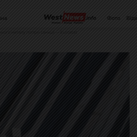
йна
Фото
Від
ького металу попри санкції — Eurostat