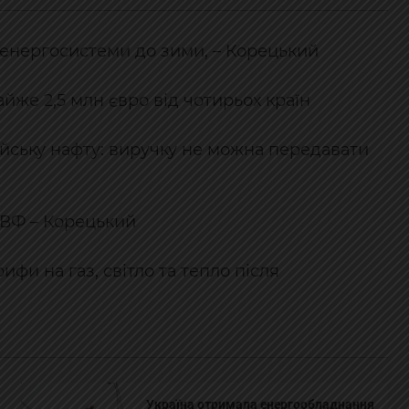
у енергосистеми до зими, – Корецький
йже 2,5 млн євро від чотирьох країн
йську нафту: виручку не можна передавати
МВФ – Корецький
фи на газ, світло та тепло після
Україна отримала енергообладнання