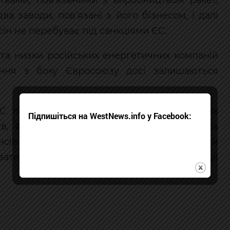
ствами, пов’язаними з виробництвом ракет,
два заводи, пов’язані з його бізнесом, і далі
ін не перебуває під санкціями ЄС.
а та низки російських енергетичних компаній
ння з боку Євросоюзу досі залишаються
С повністю заборонити імпорт російських
Підпишіться на WestNews.info у Facebook:
в, які частково виведені з-під санкцій. За
нсів ФРН Ларса Клінґбайля, такі винятки
вати на ціни в ЄС і послаблюють позиції