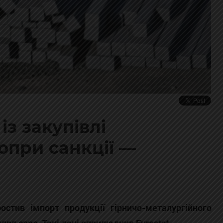
із закупівлі
опри санкції —
стив імпорт продукції гірничо-металургійного