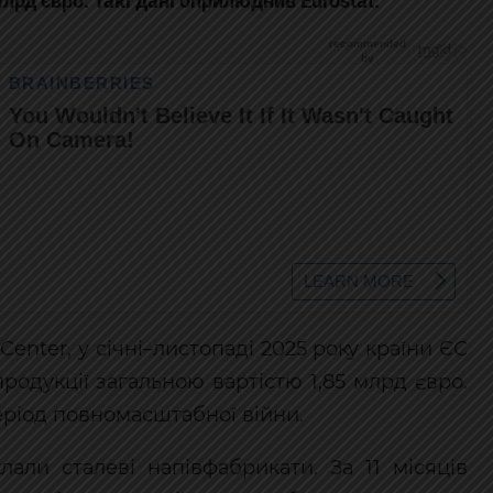
лрд євро. Такі дані оприлюднив Eurostat.
enter, у січні–листопаді 2025 року країни ЄС
продукції загальною вартістю 1,85 млрд євро.
еріод повномасштабної війни.
лали сталеві напівфабрикати. За 11 місяців