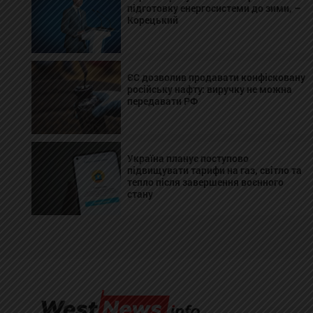
підготовку енергосистеми до зими, –
Корецький
ЄС дозволив продавати конфісковану
російську нафту: виручку не можна
передавати РФ
Україна планує поступово
підвищувати тарифи на газ, світло та
тепло після завершення воєнного
стану