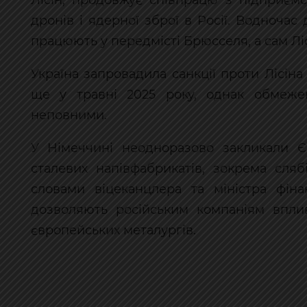
Лісін, продовжує співпрацю з підприєм
дронів і ядерної зброї в Росії. Водночас 
працюють у передмісті Брюсселя, а сам Ліс
Україна запровадила санкції проти Лісін
ще у травні 2025 року, однак обмеже
неповними.
У Німеччині неодноразово закликали Є
сталевих напівфабрикатів, зокрема слябі
словами віцеканцлера та міністра фіна
дозволяють російським компаніям впли
європейських металургів.