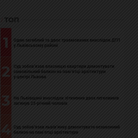
ТОП
1
Один загиблий та двоє травмованих внаслідок ДТП
у Львівському районі
2
Суд зобов’язав власницю квартири демонтувати
самовільний балкон на пам’ятці архітектури
у центрі Львова
3
На Львівщині внаслідок зіткнення двох легковиків
загинув 23-річний чоловік
4
Суд зобов’язав львів’янку демонтувати незаконний
балкон на пам’ятці архітектури