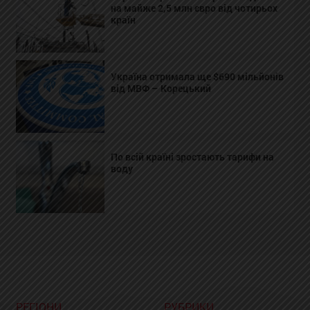
на майже 2,5 млн євро від чотирьох
країн
Україна отримала ще $690 мільйонів
від МВФ – Корецький
По всій країні зростають тарифи на
воду
РЕГІОНИ
РУБРИКИ