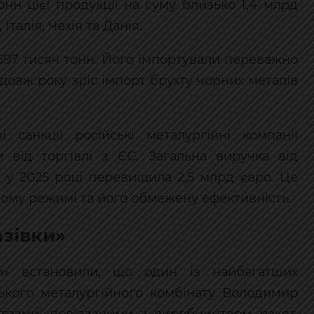
онн цієї продукції на суму близько 1,4 млрд
талія, Чехія та Данія.
697 тисяч тонн. Його імпортували переважно
родовж року зріс імпорт брухту чорних металів
санкції російські металургійні компанії
 від торгівлі з ЄС. Загальна виручка від
 у 2025 році перевищила 2,5 млрд євро. Це
йному режимі та його обмежену ефективність.
азівки»
ди» встановили, що один із найбагатших
цького металургійного комбінату Володимир