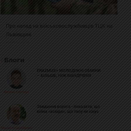
Про напад на військовослужбовців ТЦК на
Львівщині
2025-02-19 11:31:54
Блоги
ERAZMUS+ МОЛОДІЖНІ ОБМІНИ
– БІЛЬШЕ, НІЖ МАНДРІВКИ
Богдан Козійчук
Завдання ворога - показати, що
війна «всюди», що тилу не існує
Михайло Цимбалюк