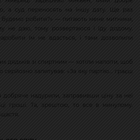
 Америці задешево мінівен, який добре
аю, а суд переносять на іншу дату. Ще раз
о будемо робити?» — питають мене митники,
му не даю, тому розвертаюся і їду додому.
аробити їм не вдасться, і таки дозволили
х дядьків зі спиртним — хотіли напоїти, щоб
то серйозно запитував: «За яку партію… граєш
ця добряче надурили, заправивши ціну за неї
вці гроші. Та, зрештою, то все в минулому.
 щастя.