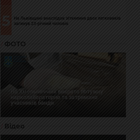
5
На Львівщині внаслідок зіткнення двох легковиків
загинув 23-річний чоловік
ФОТО
На Хмельниччині викрито потужну
нарколабораторію та затримано
учасників банди
Відео