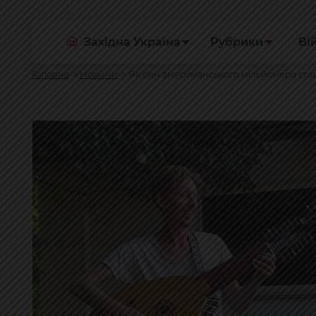
Західна Україна
Рубрики
Ві
Головна
Новини
Як син американського мільйонера ста