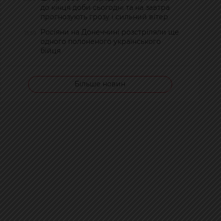
до кінця доби сьогодні та на завтра
прогнозують грозу і сильний вітер
Росіяни на Донеччині розстріляли ще
15:59
одного полоненого українського
бійця
Більше новин