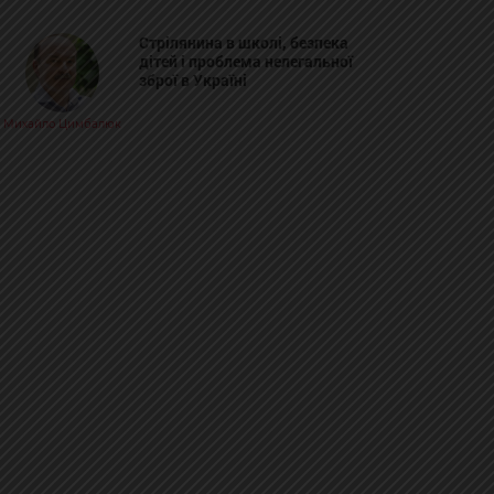
Стрілянина в школі, безпека
дітей і проблема нелегальної
зброї в Україні
Михайло Цимбалюк