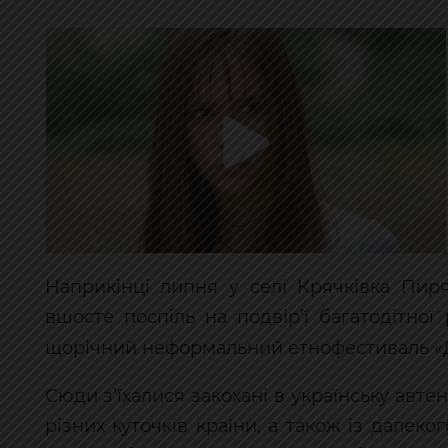
Наприкінці липня у селі Крячківка Пир
вшосте поспіль на подвір’ї багатодітн
щорічний неформальний етнофестиваль «
Сюди з’їхалися закохані в українську авте
різних куточків країни, а також із далек