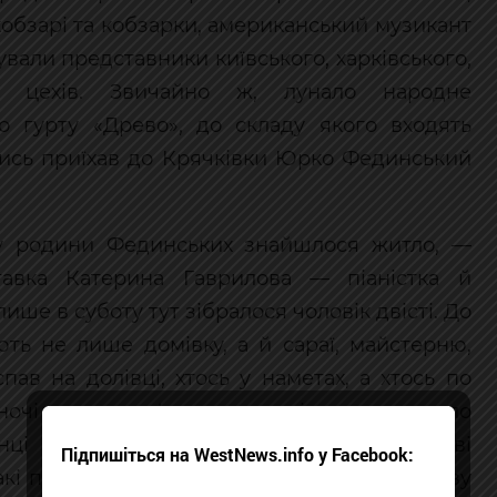
кобзарі та кобзарки, американський музикант
али представники київського, харківського,
ких цехів. Звичайно ж, лунало народне
о гурту «Древо», до складу якого входять
колись приїхав до Крячківки Юрко Фединський
 у родини Фединських знайшлося житло, —
тавка Катерина Гаврилова — піаністка й
ише в суботу тут зібралося чоловік двісті. До
ть не лише домівку, а й сараї, майстерню,
пав на долівці, хтось у наметах, а хтось по
 вночі учасники фестивалю всідалися навколо
ці я збирала охочих на тілесні й голосові
Підпишіться на WestNews.info у Facebook:
кі події відроджують віру в успіх та щасливу