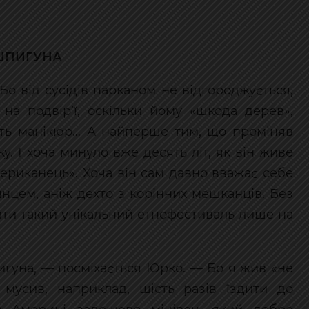
 ШПИГУНА
Бо від сусідів парканом не відгороджується,
 на подвір’ї, оскільки йому «шкода дерев»,
обить манікюр… А найперше тим, що проміняв
у. І хоча минуло вже десять літ, як він живе
американець». Хоча він сам давно вважає себе
їнцем, аніж дехто з корінних мешканців. Без
ити такий унікальний етнофестиваль лише на
игуна, — посміхається Юрко. — Бо я жив «не
 мусив, наприклад, шість разів їздити до