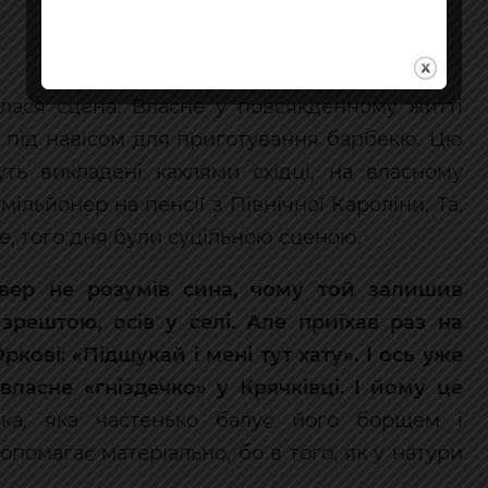
илася сцена. Власне у повсякденному житті
 під навісом для приготування барбекю. Цю
уть викладені кахлями східці, на власному
мільйонер на пенсії з Північної Кароліни. Та,
ве, того дня були суцільною сценою.
евер не розумів сина, чому той залишив
зрештою, осів у селі. Але приїхав раз на
ркові: «Підшукай і мені тут хату». І ось уже
ласне «гніздечко» у Крячківці. І йому це
ка, яка частенько балує його борщем і
опомагає матеріально, бо в того, як у натури