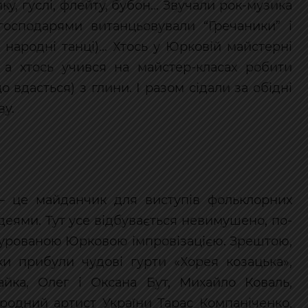
пку, гуслі, флейту, бубон... Звучали рок-музика
з господарями витанцьовували “Гречаники” і
 народні танці)... Хтось у Юрковій майстерні
, а хтось учився на майстер-класах робити
 вдасться) з глини. І разом сідали за обідні
у.
— це майданчик для виступів фольклорних
ідеями. Тут усе відбувається невимушено, по-
уктурованою Юрковою імпровізацією. Зрештою,
ки прибули чудові гурти «Хорея козацька»,
Чайка, Олег і Оксана Бут, Михайло Коваль,
ародний артист України Тарас Компаніченко,