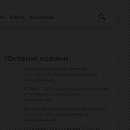
ео
Блоги
Коментар
Останні новини
Посольство України вимагає
17:11
розслідувати наругу над могилою
УПА у Польщі
В Одесі 12-річна дівчинка вистрибнула
17:06
з 7 поверху: розслідується
самогубство
До 9 років засудили жінку, яка у Києві
16:21
підірвала авто військового на
замовлення РФ
Штормове попередження: у Львові
16:04