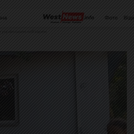
йна
Фото
Від
в українським кобзарем