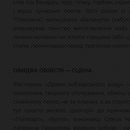
спів під бандуру, ліру, гітару, торбан, скри
і вірші сучасних поетів. Гості разом і
“Плескача”, вальсували «Баламута» (забуті
опановував таїнство виготовлення кобз
ляльки-мотанки чи ліпити горщики (або що
столи, прочитавши перед трапезою молитв
ОБИДВА ОБІЙСТЯ — СЦЕНА
Фестиваль «Древо кобзарського роду» 
колективів, творчого спілкування, обміну 
сімейному тепло, не за планом, а за стр
тут просто весело. Цьогоріч до Крячків
«Полікарп», «Буття», виконавці Олеся 
Катерина Гаврилова, відомий кобзар і н