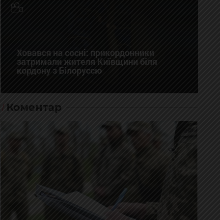
Ховався на сосні: прикордонники
затримали жителя Київщини біля
кордону з Білоруссю
Коментар