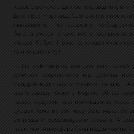
козак Сіромаха з Дніпропетровщини, юні 
Джон Вестморланд…Свої виступи презентув
львівського, полтавського кобзарсь
багатоголосся знаменитого фольклорног
місцеві бабусі, і, власне, заради якого 
та й лишився тут.
— Це неймовірно, але для всіх гостей
ділиться враженнями від дійства пол
мандрівниця, педагог музики і танців. —А л
цього заходу Юрко з Марією облаштовую
гараж, будують нові приміщення. Хтось с
сусідах. Хоча на сон часу було мало, бо
вогнища й продовжували співати. А вран
практики. Атмосфера була надзвичайна. Та