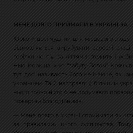
МЕНЕ ДОВГО ПРИЙМАЛИ В УКРАЇНІ ЗА
Юрко й досі чудний для місцевого люду. 
відмовляється вирубувати зарослі акації
горілки не п’є, за нігтями стежить і р
Нью-Йорк на їхню “забуту Богом” Крячківк
тут, досі називають його не інакше, як «
українцем. Та й насправді є більшим укра
нього точно ніхто б не додумався провод
пожертви благодійників.
— Мене довго в Україні сприймали як шп
за правилами» цього суспільства. Тому