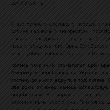
долю України.
У цьогорічного фестивалю нарешті з’яв
родина Фединських використовує простір
малу архітектурну споруду, до якої вед
подвір’ї збудував тато Юрка, Ерік Бревер, 
власне, обидва обійстя: і синове, й батько
Колись 70-річний стоматолог Ерік Бр
Америку й перебрався до України, де, 
гостину до нього, вдруге, а тоді сказав Ю
два роки, як американець облаштовує в
подобається!
Бо поряд — син, невіст
варениками, четверо онучат. Та й синові д
творчої, зазвичай вітер гуляє у кишенях.