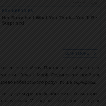
ятинського району Полтавської області вже
ої родини Юрка і Марії Фединських пройшов
Укрінформ
Древо кобзарського роду», пише
.
нтичну культуру професійні митці й аматори з
ого зарубіжжя. Упродовж трьох днів тут лунав