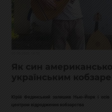
05.08.2020, 16:55
Як син американсько
українським кобзар
Юрій Фединський залишив Нью-Йорк і осів 
центром відродження кобзарства