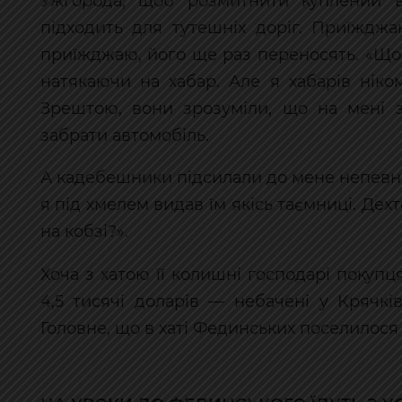
Ужгорода, щоб розмитнити куплений в
підходить для тутешніх доріг. Приїждж
приїжджаю, його ще раз переносять. «Щ
натякаючи на хабар. Але я хабарів ніко
Зрештою, вони зрозуміли, що на мені з
забрати автомобіль.
А кадебешники підсилали до мене непевни
я під хмелем видав їм якісь таємниці. Дех
на кобзі?».
Хоча з хатою її колишні господарі покуп
4,5 тисячі доларів — небачені у Крячкі
Головне, що в хаті Фединських поселилося