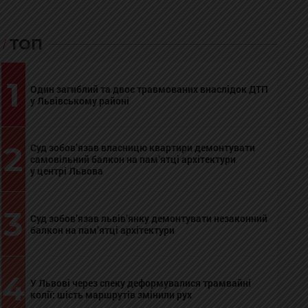
ТОП
1
Один загиблий та двоє травмованих внаслідок ДТП
у Львівському районі
2
Суд зобов’язав власницю квартири демонтувати
самовільний балкон на пам’ятці архітектури
у центрі Львова
3
Суд зобов’язав львів’янку демонтувати незаконний
балкон на пам’ятці архітектури
4
У Львові через спеку деформувалися трамвайні
колії: шість маршрутів змінили рух