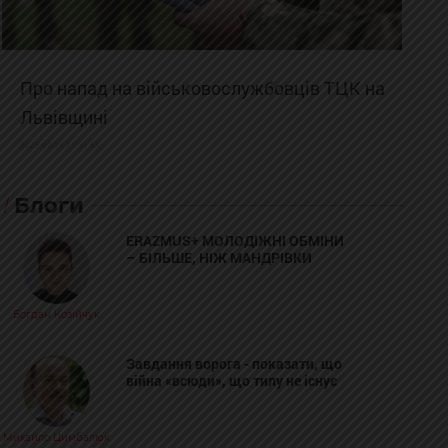
Про напад на військовослужбовців ТЦК на
Львівщині
2025-02-19 11:31:54
Блоги
ERAZMUS+ МОЛОДІЖНІ ОБМІНИ
– БІЛЬШЕ, НІЖ МАНДРІВКИ
Богдан Козійчук
Завдання ворога - показати, що
війна «всюди», що тилу не існує
Михайло Цимбалюк