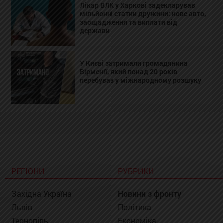
Лікар ВЛК у Харкові задекларував
мільйонні статки дружини: нове авто,
заощадження та виплати від
держави
У Києві затримали громадянина
Вірменії, який понад 20 років
перебував у міжнародному розшуку
РЕГІОНИ
РУБРИКИ
Західна Україна
Новини з фронту
Львів
Політика
Тернопіль
Економіка