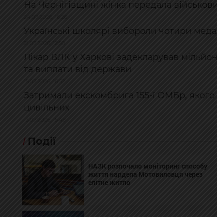
На Чернігівщині жінка передала військови
24.07.2026, 16:26
Українські школярі вибороли чотири медал
21.07.2026, 12:50
Лікар ВЛК у Харкові задекларував мільйо
та виплати від держави
15.07.2026, 16:52
Затримали екскомбрига 155-ї ОМБр, якого 
цивільних
13.07.2026, 15:49
Події
НАЗК розпочало моніторинг способу
життя нардепа Мотовиловця через
елітне житло