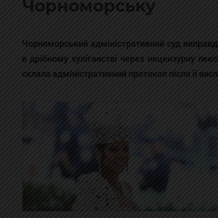
Чорноморську
Чорноморський адміністративний суд виправда
в дрібному хуліганстві через нецензурну лекс
склала адміністративний протокол після її вис