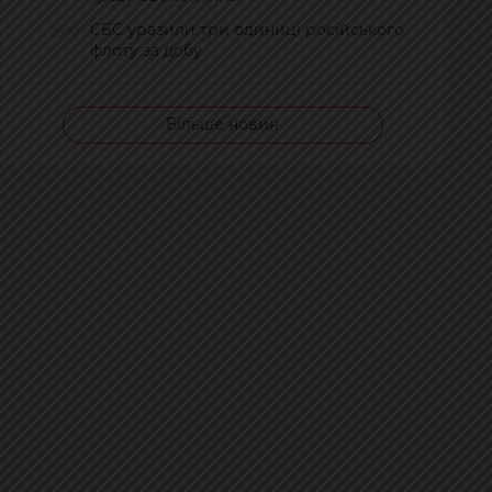
СБС уразили три одиниці російського
09:50
флоту за добу
Більше новин