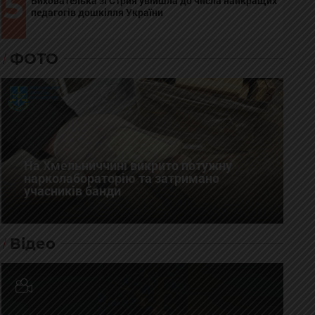
5
Вихователька зі Стрия увійшла до числа найкращих
педагогів дошкілля України
ФОТО
На Хмельниччині викрито потужну
нарколабораторію та затримано
учасників банди
Відео