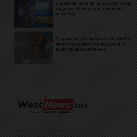
Українські школярі вибороли чотири
медалі на Міжнародній хімічній
олімпіаді
Затримали екскомбрига 155-ї ОМБр,
якого підозрюють у викраденні та
вбивстві двох цивільних
Команда інформаційного ресурсу
Західна Україна News своєчасно