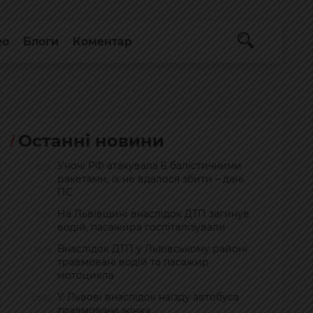
ео
Блоги
Коментар
Останні новини
Уночі РФ атакувала 6 балістичними
11:25
ракетами, їх не вдалося збити – дані
ПС
На Львівщині внаслідок ДТП загинув
11:25
водій, пасажира госпіталізували
Внаслідок ДТП у Львівському районі
10:18
травмовані водій та пасажир
мотоцикла
У Львові внаслідок наїзду автобуса
09:56
травмована жінка