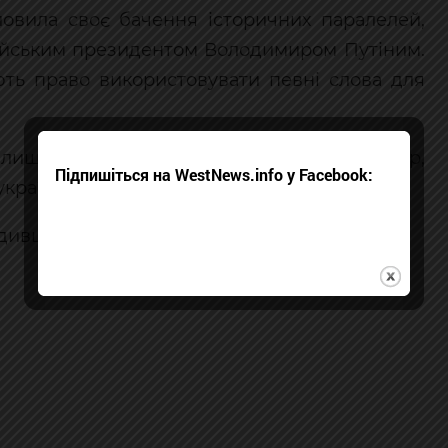
ловила своє бачення історичних паралелей,
сійським президентом Володимиром Путіним.
ють право використовувати певні слова для
 лише юридичний, але й суспільний вимір,
Підпишіться на WestNews.info у Facebook:
країнського суспільства.
дившись з аргументами сторони захисту.