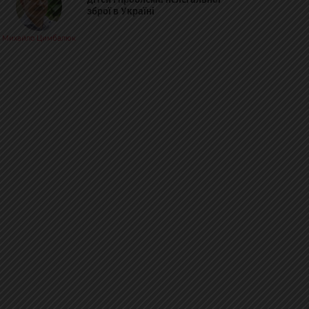
зброї в Україні
Михайло Цимбалюк