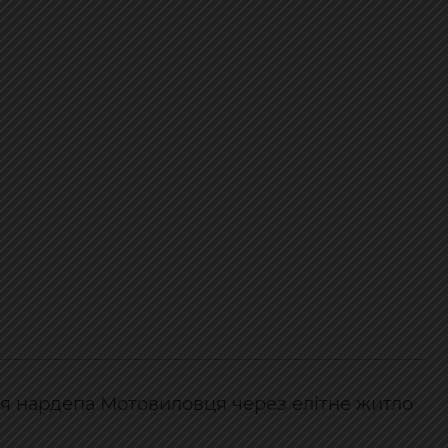
я нардепа Мотовиловця через елітне житло