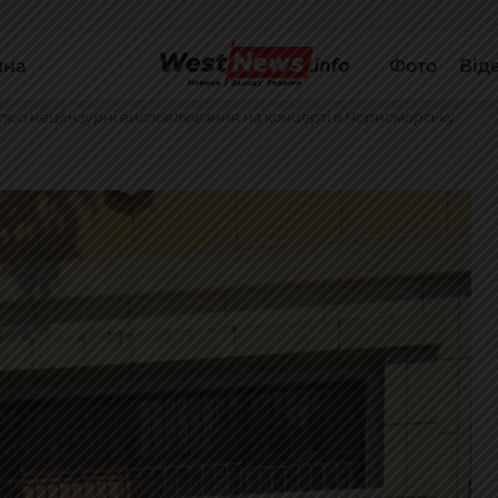
йна
Фото
Від
 про нецензурні висловлювання на концерті в Чорноморську