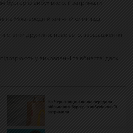
м бургер із вибухівкою: її затримали
і на Міжнародній хімічній олімпіаді
нні статки дружини: нове авто, заощадження
підозрюють у викраденні та вбивстві двох
На Чернігівщині жінка передала
військовим бургер із вибухівкою: її
затримали