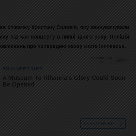
в співачку Христину Соловій, яку звинувачували
ику під час концерту в липні цього року. Поліція
ловлювань про попередню назву міста Іллічівськ.