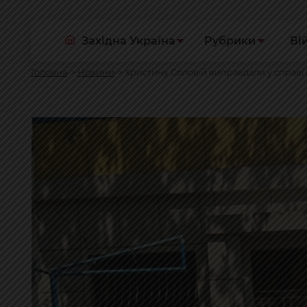
Західна Україна
Рубрики
Ві
Головна
Новини
Христину Соловій виправдали у справі