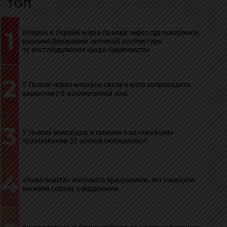
ТОП
1
Вперше в Україні мерія Львова через суд оскаржить
рішення Державної інспекції архітектури
та містобудування щодо будівництва
2
У Львові через випадок сказу в кота запровадять
карантин у 5-кілометровій зоні
3
У Львові внаслідок зіткнення з автомобілем
травмований 32-річний мотоцикліст
4
«Нова пошта» звільнила працівників, які шваброю
вигнали собаку з відділення