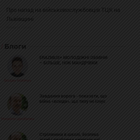
Про напад на військовослужбовців ТЦК на
Львівщині
2025-02-19 11:31:54
Блоги
ERAZMUS+ МОЛОДІЖНІ ОБМІНИ
– БІЛЬШЕ, НІЖ МАНДРІВКИ
Богдан Козійчук
Завдання ворога - показати, що
війна «всюди», що тилу не існує
Михайло Цимбалюк
Стрілянина в школі, безпека
дітей і проблема нелегальної