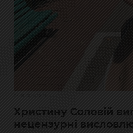
27.09.2024, 13:10
Христину Соловій ви
нецензурні висловлю