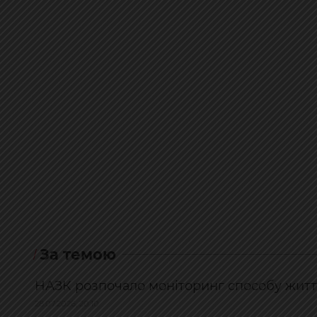
За темою
НАЗК розпочало моніторинг способу житт
28.07.2026, 20:10