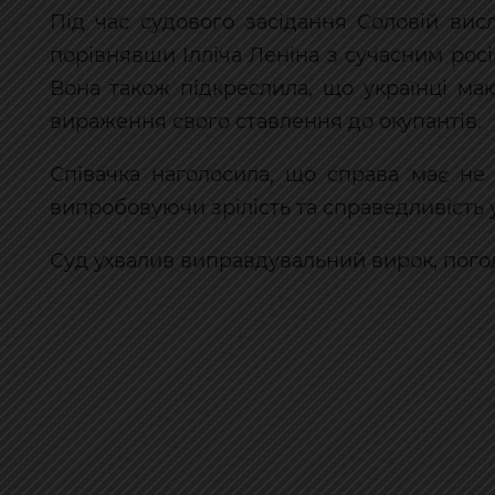
Під час судового засідання Соловій вис
порівнявши Ілліча Леніна з сучасним ро
Вона також підкреслила, що українці ма
вираження свого ставлення до окупантів.
Співачка наголосила, що справа має не
випробовуючи зрілість та справедливість у
Суд ухвалив виправдувальний вирок, пого