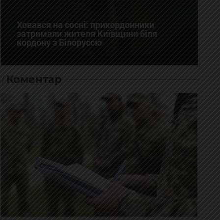
Ховався на сосні: прикордонники
затримали жителя Київщини біля
кордону з Білоруссю
Коментар