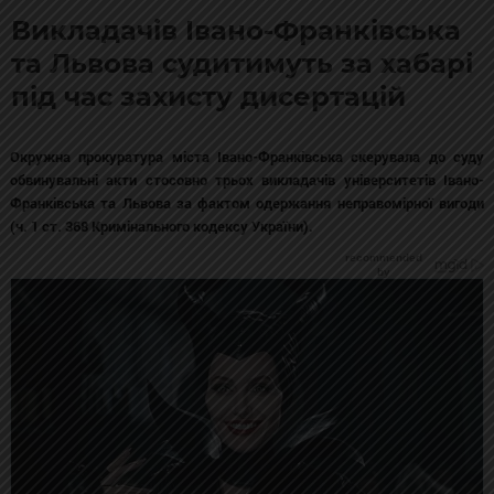
Викладачів Івано-Франківська
та Львова судитимуть за хабарі
під час захисту дисертацій
Окружна прокуратура міста Івано-Франківська скерувала до суду
обвинувальні акти стосовно трьох викладачів університетів Івано-
Франківська та Львова за фактом одержання неправомірної вигоди
(ч. 1 ст. 368 Кримінального кодексу України).