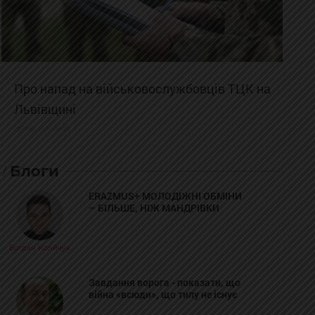
Про напад на військовослужбовців ТЦК на
Львівщині
2025-02-19 11:31:54
Блоги
ERAZMUS+ МОЛОДІЖНІ ОБМІНИ
– БІЛЬШЕ, НІЖ МАНДРІВКИ
Богдан Козійчук
Завдання ворога - показати, що
війна «всюди», що тилу не існує