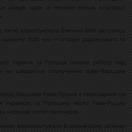
е «лише один із перших кроків інтеграції
».
м, якою користуються близько 60% залізниць
ють ширину 1520 мм — спадок радянського та
сії Україна та Польща почали роботу над
ної на швидкісне сполучення: Київ–Варшава
а поїзд Варшава–Рава-Руська з пересадкою на
іж Україною та Польщею через Рава-Руську
ез низький попит пасажирів.
чники відремонтували 8-кілометрову ділянку