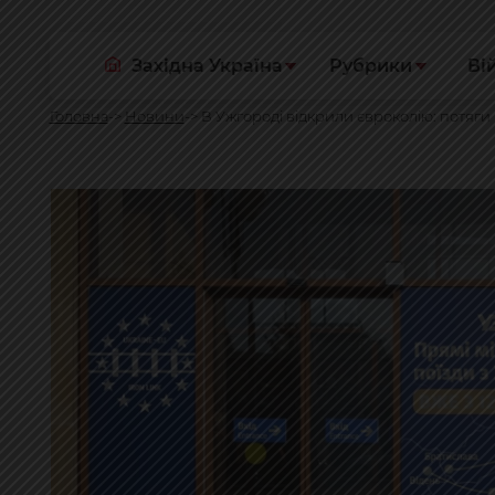
Західна Україна
Рубрики
Ві
Головна
Новини
В Ужгороді відкрили євроколію: потяги