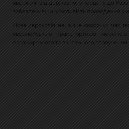
євроколії від державного кордону до Рава
забезпечивши можливість проведення ми
Нова євроколія не лише скорочує час по
європейською транспортною мережею 
пасажирського та вантажного сполучення.