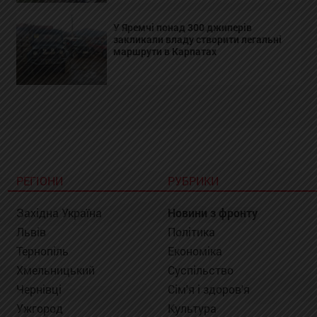
У Яремчі понад 300 джиперів
закликали владу створити легальні
маршрути в Карпатах
РЕГІОНИ
РУБРИКИ
Західна Україна
Новини з фронту
Львів
Політика
Тернопіль
Економіка
Хмельницький
Суспільство
Чернівці
Сім'я і здоров'я
Ужгород
Культура