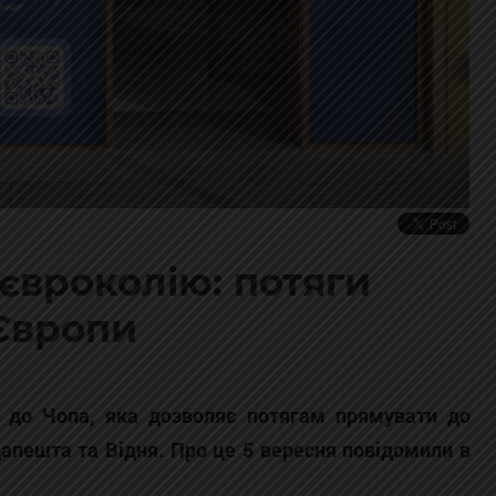
євроколію: потяги
 Європи
ї до Чопа, яка дозволяє потягам прямувати до
апешта та Відня. Про це 5 вересня повідомили в