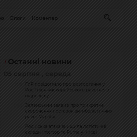
ео
Блоги
Коментар
Останні новини
05 серпня , середа
ГУР повідомило про розгортання у
20:21
Росії північнокорейського ракетного
підрозділу
Зеленський заявив про трикратне
20:07
скорочення поставок антибалістичних
ракет Україні
Російська атака знищила логістичні
19:51
склади Intertop та Puma у Києві