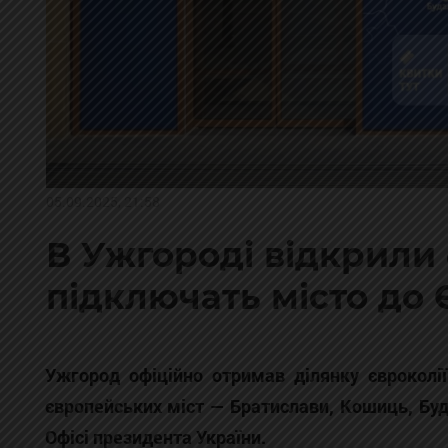
05.09.2025, 21:58
В Ужгороді відкрили 
підключать місто до
Ужгород офіційно отримав ділянку євроколі
європейських міст — Братислави, Кошиць, Буд
Офісі президента України.