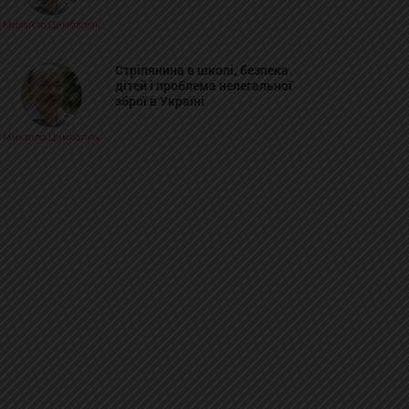
Михайло Цимбалюк
Стрілянина в школі, безпека
дітей і проблема нелегальної
зброї в Україні
Михайло Цимбалюк