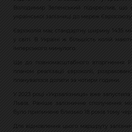
Володимир Зеленський підкреслив, що ц
української залізниці до мереж Євросоюзу
Євроколія має стандартну ширину 1435 м
у світі. В Україні ж більшість колій ма
імперського минулого.
Ще до повномасштабного вторгнення Ро
планом реалізації євроколії, розрахова
планувалося долати за чотири години.
У 2023 році «Укрзалізниця» вже запустил
Львів. Раніше залізничне сполучення м
було припинене близько 18 років тому чер
Для відновлення цього маршруту залізни