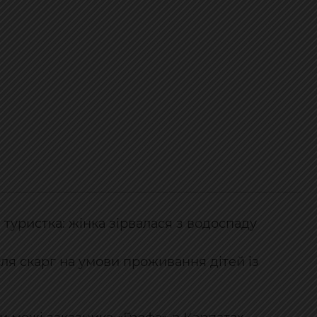
а туристка: жінка зірвалася з водоспаду
сля скарг на умови проживання дітей із