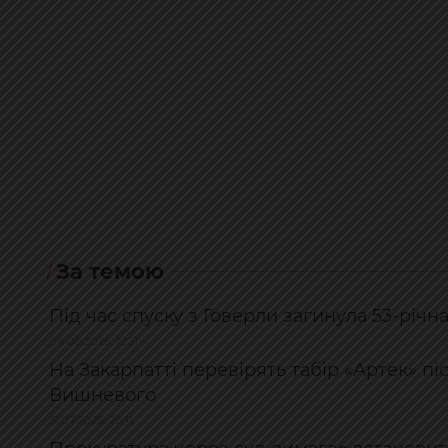
За темою
Під час спуску з Говерли загинула 53-річн
04.08.2026, 12:31
На Закарпатті перевірять табір «Артек» пі
Вишневого
31.07.2026, 20:11