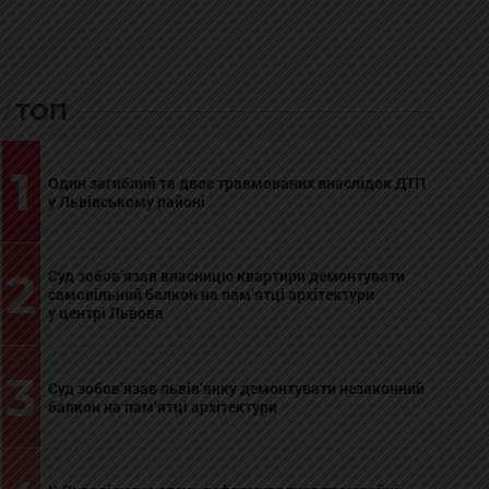
ТОП
1
Один загиблий та двоє травмованих внаслідок ДТП
у Львівському районі
2
Суд зобов’язав власницю квартири демонтувати
самовільний балкон на пам’ятці архітектури
у центрі Львова
3
Суд зобов’язав львів’янку демонтувати незаконний
балкон на пам’ятці архітектури