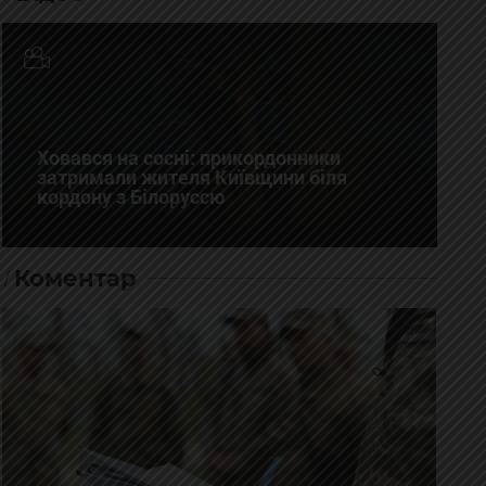
Ховався на сосні: прикордонники
затримали жителя Київщини біля
кордону з Білоруссю
Коментар