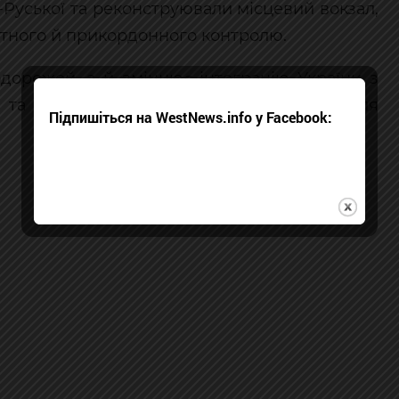
-Руської та реконструювали місцевий вокзал,
тного й прикордонного контролю.
дорожей, а й зміцнює інтеграцію України з
та відкриває додаткові можливості для
Підпишіться на WestNews.info у Facebook: