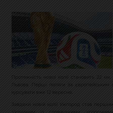
Протяжність нової колії становить 22 км
Львова. Перші потяги за європейським 
курсувати вже 12 вересня.
Завдяки новій колії Ужгород став перши
з’єднаним із словацькими, угорським