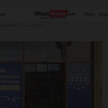
йна
Фото
Від
 підключать місто до Європи