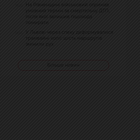
На Рівненщині військовий отримав
19:26
умовний термін за смертельну ДТП,
після якої залишив пішохода
помирати
У Львові через спеку деформувалися
18:54
трамвайні колії: шість маршрутів
змінили рух
Більше новин