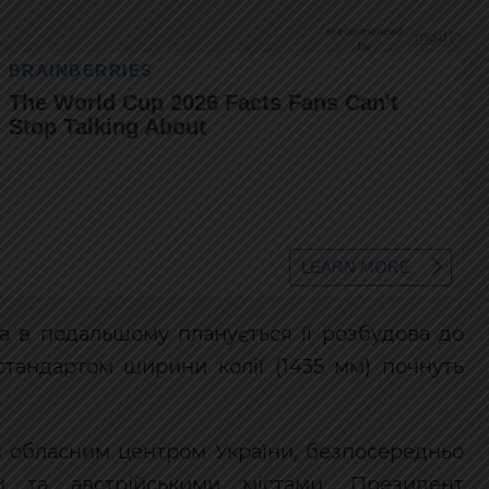
, а в подальшому планується її розбудова до
стандартом ширини колії (1435 мм) почнуть
м обласним центром України, безпосередньо
и та австрійськими містами. Президент