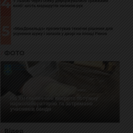
4
У Львові через спеку деформувалися трамвайні
колії: шість маршрутів змінили рух
5
«МакДональдз» презентував технічні рішення для
усунення шуму і запахів у дворі на площі Ринок
ФОТО
На Хмельниччині викрито потужну
нарколабораторію та затримано
учасників банди
Відео