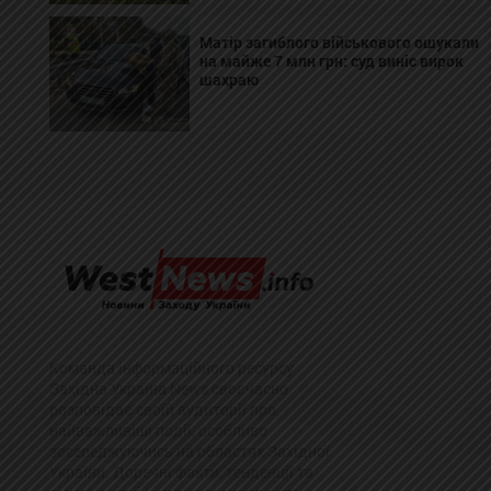
Матір загиблого військового ошукали
на майже 7 млн грн: суд виніс вирок
шахраю
Команда інформаційного ресурсу
Західна Україна News своєчасно
розповідає своїй аудиторії про
найважливіші події, особливо
зосереджуючись на областях Західної
України. Доречні факти, тенденції та