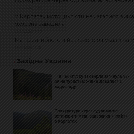
Прокуратура через суд вимагає встановит
29.07.2026, 19:58
У Карпатах мотоциклісти намагалися виїх
охорона завадила
28.07.2026, 18:03
Матір загиблого військового ошукали на 
28.07.2026, 16:25
Західна Україна
Під час спуску з Говерли загинула 53-
річна туристка: жінка зірвалася з
водоспаду
Прокуратура через суд вимагає
встановити межі заказника «Грофа»
в Карпатах