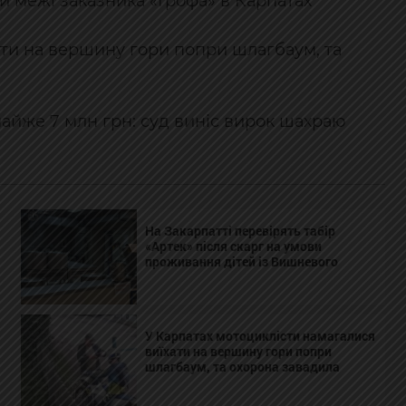
и межі заказника «Грофа» в Карпатах
ати на вершину гори попри шлагбаум, та
майже 7 млн грн: суд виніс вирок шахраю
На Закарпатті перевірять табір
«Артек» після скарг на умови
проживання дітей із Вишневого
У Карпатах мотоциклісти намагалися
виїхати на вершину гори попри
шлагбаум, та охорона завадила