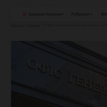
Західна Україна
Рубрики
Ві
Головна
Новини
В Офісі генпрокурора відреагували на 