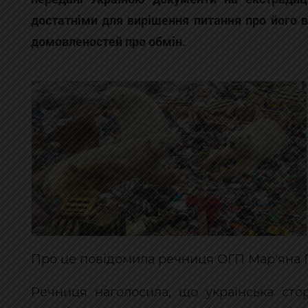
достатніми для вирішення питання про його 
домовленостей про обмін.
Про це повідомила речниця ОГП Мар'яна Га
Речниця наголосила, що українська сто