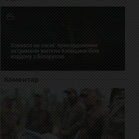
Ховався на сосні: прикордонники
затримали жителя Київщини біля
кордону з Білоруссю
Коментар