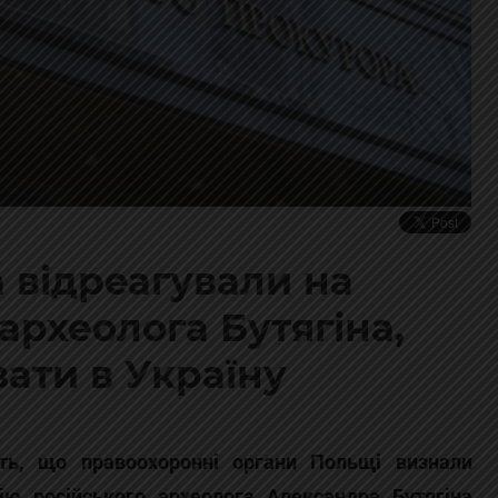
 відреагували на
рхеолога Бутягіна,
ати в Україну
ють, що правоохоронні органи Польщі визнали
ію російського археолога Александра Бутягіна