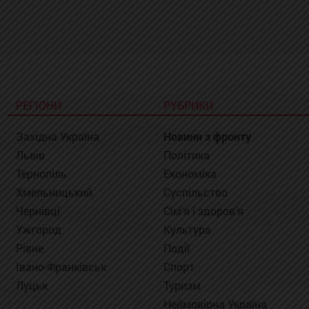
РЕГІОНИ
РУБРИКИ
Західна Україна
Новини з фронту
Львів
Політика
Тернопіль
Економіка
Хмельницький
Суспільство
Чернівці
Сім'я і здоров'я
Ужгород
Культура
Рівне
Події
Івано-Франківськ
Спорт
Луцьк
Туризм
Неймовірна Україна