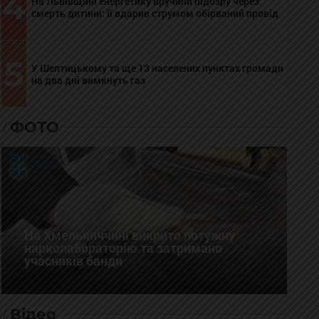
4
На Львівщині енергетику вручили підозру через
смерть дитини: її вдарив струмом обірваний провід
5
У Шептицькому та ще 13 населених пунктах громади
на два дні вимкнуть газ
ФОТО
На Хмельниччині викрито потужну
нарколабораторію та затримано
учасників банди
Відео