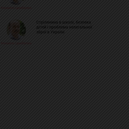
Михайло Цимбалюк
Стрілянина в школі, безпека
дітей і проблема нелегальної
зброї в Україні
Михайло Цимбалюк