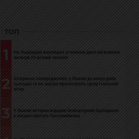
ТОП
1
На Львівщині внаслідок зіткнення двох легковиків
загинув 23-річний чоловік
2
Штормове попередження: у Львові до кінця доби
сьогодні та на завтра прогнозують грозу і сильний
вітер
3
У Львові ветеран відкрив безбар’єрний барбершоп
у лікарні святого Пантелеймона