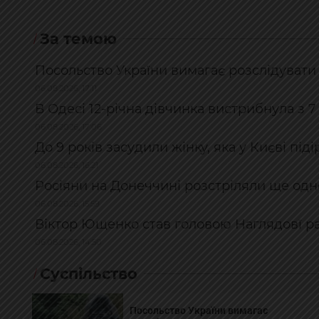
За темою
Посольство України вимагає розслідувати
06.08.2026, 17:11
В Одесі 12-річна дівчинка вистрибнула з 7
06.08.2026, 17:06
До 9 років засудили жінку, яка у Києві пі
06.08.2026, 16:21
Росіяни на Донеччині розстріляли ще одн
06.08.2026, 15:59
Віктор Ющенко став головою Наглядовї 
06.08.2026, 14:50
Суспільство
Посольство України вимагає