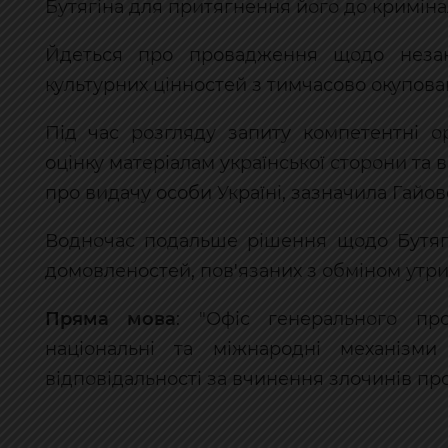
Бутягіна для притягнення його до кримінал
Йдеться про провадження щодо незако
культурних цінностей з тимчасово окупова
Під час розгляду запиту компетентні 
оцінку матеріалам української сторони та
про видачу особи Україні, зазначила Гайов
Водночас подальше рішення щодо Бутягі
домовленостей, пов'язаних з обміном утр
Пряма мова
: "Офіс генерального пр
національні та міжнародні механізм
відповідальності за вчинення злочинів про