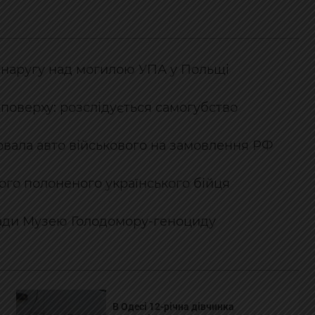
 наругу над могилою УПА у Польщі
 поверху: розслідується самогубство
дірвала авто військового на замовлення РФ
ого полоненого українського бійця
ради Музею Голодомору-геноциду
В Одесі 12-річна дівчинка