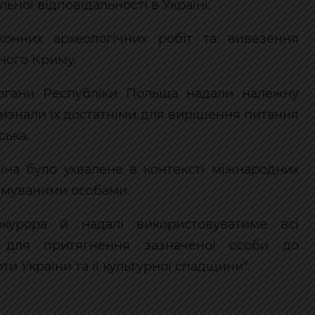
ьної відповідальності в Україні.
нних археологічних робіт та вивезення
ного Криму.
органи Республіки Польща надали належну
 визнали їх достатніми для вирішення питання
ська.
на було ухвалене в контексті міжнародних
имуваними особами.
окурора й надалі використовуватиме всі
и для притягнення зазначеної особи до
ти України та її культурної спадщини".