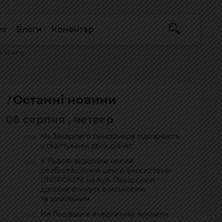
ео
Блоги
Коментар
Україну
Останні новини
06 серпня , четвер
На Закарпатті пенсіонера підозрюють
20:38
у ґвалтуванні двох дівчат
У Львові відкрили новий
19:52
реабілітаційний центр екосистеми
UNBROKEN: на вул. Пекарській
допомагатимуть військовим
та цивільним
На Львівщині енергетику вручили
19:41