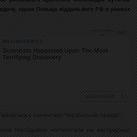
видачу, однак Польща віддала його РФ в рамках
йовська у коментарі "Українській правді".
рона послідовно наполягала на екстрадиції