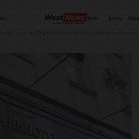
йна
Фото
Від
видачу Польщею РФ археолога Бутягіна, якого мали екстрадувати в 