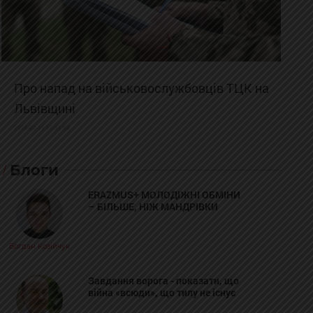
Про напад на військовослужбовців ТЦК на
Львівщині
2025-02-19 11:31:54
Блоги
ERAZMUS+ МОЛОДІЖНІ ОБМІНИ
– БІЛЬШЕ, НІЖ МАНДРІВКИ
Богдан Козійчук
Завдання ворога - показати, що
війна «всюди», що тилу не існує