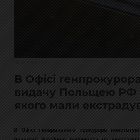
28.04.2026, 18:17
В Офісі генпрокурора
видачу Польщею РФ а
якого мали екстрадув
В Офісі генерального прокурора констату
передані Україною документи на екстрадиц