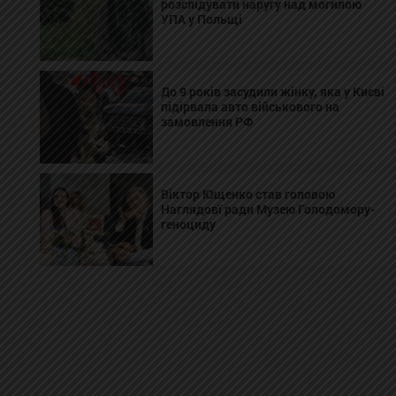
розслідувати наругу над могилою
УПА у Польщі
До 9 років засудили жінку, яка у Києві
підірвала авто військового на
замовлення РФ
Віктор Ющенко став головою
Наглядовї ради Музею Голодомору-
геноциду