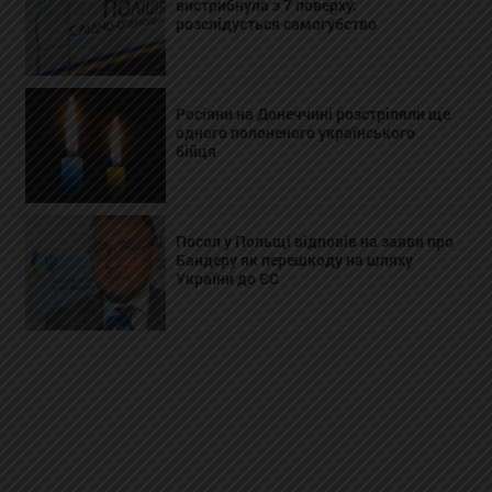
вистрибнула з 7 поверху:
розслідується самогубство
Росіяни на Донеччині розстріляли ще
одного полоненого українського
бійця
Посол у Польщі відповів на заяви про
Бандеру як перешкоду на шляху
України до ЄС