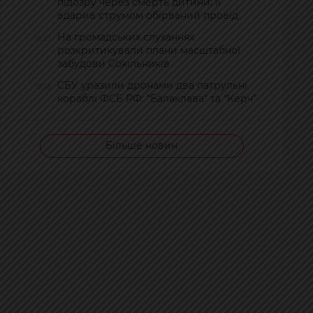
підозру через смерть дитини: її
вдарив струмом обірваний провід
На громадських слуханнях
18:27
розкритикували плани масштабної
забудови Сокільників
СБУ уразили дронами два патрульні
18:18
кораблі ФСБ РФ: "Балаклава" та "Керч"
Більше новин