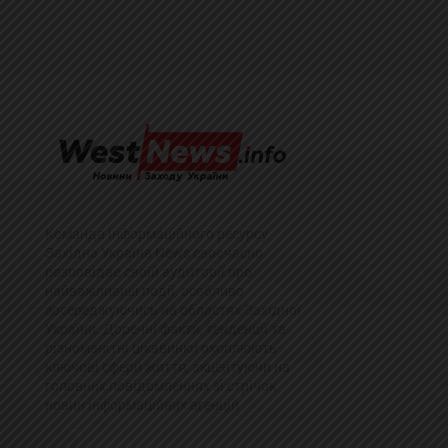
Команда інформаційного ресурсу
Західна Україна News своєчасно
розповідає своїй аудиторії про
найважливіші події, особливо
зосереджуючись на областях Західної
України. Доречні факти, тенденції та
різноманітні цікавинки охоплюють
ключові сфери життя, акцентуючи на
головних повідомленнях зі стрічок
новин інформаційних агенцій