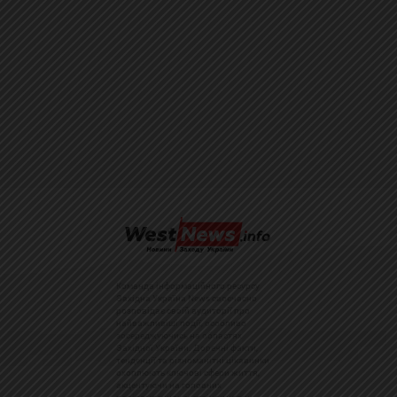
Команда інформаційного ресурсу
Західна Україна News своєчасно
розповідає своїй аудиторії про
найважливіші події, особливо
зосереджуючись на областях
Західної України. Доречні факти,
тенденції та різноманітні цікавинки
охоплюють ключові сфери життя,
акцентуючи на головних