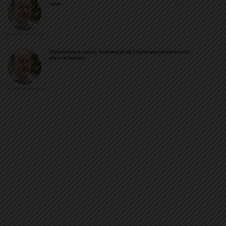
існує
Михайло Цимбалюк
Стрілянина в школі, безпека дітей і проблема нелегальної
зброї в Україні
Михайло Цимбалюк