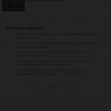
Останні новини
Бійців штурмового полку «Скеля» почали переводити до інших
20:32
підрозділів ЗСУ
1Розгляд справи про вбивство Ірини Фаріон знову перенесли
19:50
через адвокатів Зінченка
ЄС запровадив нові санкції проти російського ВПК після
19:14
масованих атак на Україну
У Варшаві не відбудеться український Gremi Borsch Fest:
17:17
організаторам відмовили всі майданчики
У Польщі розслідують витрату бюджетних коштів на
17:02
недобудований Центр польської культури у Львові
Більше новин