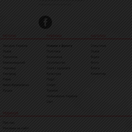
повідомленнях зі стрічок новин
інформаційних агенцій
РЕГІОНИ
РУБРИКИ
НАГОЛОС
Західна Україна
Новини з фронту
Спецтема
Львів
Політика
Львів
Тернопіль
Економіка
Відео
Хмельницький
Суспільство
Фото
Чернівці
Сім'я і здоров'я
Блоги
Ужгород
Культура
Коментар
Рівне
Події
Івано-Франківськ
Спорт
Луцьк
Туризм
Неймовірна Україна
Світ
РЕДАКЦІЯ
Про нас
Реклама на сайті