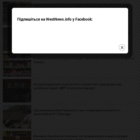
Бійців штурмового полку «Скеля» почали переводити до інших
підрозділів ЗСУ
Підпишіться на WestNews.info у Facebook:
В Україні вперше судять російського військового за сексуальне
насильство над цивільною під час війни
Російська атака знищила склади найбільших виробників сигарет в
Україні
Експрикордонник після втечі з «Азовсталі» приєднався до
російської армії: ДБР оголосило підозру
Суд скасував наказ Сирського про «недисциплінованість»
екскомбата 47-ї бригади
Михайло Цимбалюк пояснив, як працюватиме новий порядок
підтвердження страхового стажу