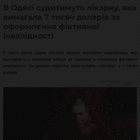
В Одесі судитимуть лікарку, яка
вимагала 7 тисяч доларів за
оформлення фіктивної
інвалідності
В Одесі перед судом постане лікарка місцевого медзакладу, яку
підозрюють у вимаганні хабаря за сприяння в отриманні фіктивної
інвалідності. За даними слідства, вона оцінила «послугу» у 7 тисяч
доларів.