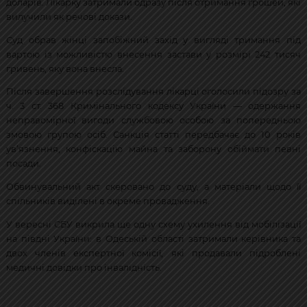
доларів. Лікарку затримали одразу після отримання грошей, які
вилучили як речові докази.
Суд обрав жінці запобіжний захід у вигляді тримання під
вартою із можливістю внесення застави у розмірі 242 тисяч
гривень, яку вона внесла.
Після завершення розслідування лікарці оголосили підозру за
ч. 3 ст. 368 Кримінального кодексу України — одержання
неправомірної вигоди службовою особою за попередньою
змовою групою осіб. Санкція статті передбачає до 10 років
ув’язнення, конфіскацію майна та заборону обіймати певні
посади.
Обвинувальний акт скеровано до суду, а матеріали щодо її
спільників виділені в окреме провадження.
У вересні СБУ викрила ще одну схему ухилення від мобілізації
на півдні України: в Одеській області затримали керівника та
двох членів експертної комісії, які продавали підроблені
медичні довідки про інвалідність.