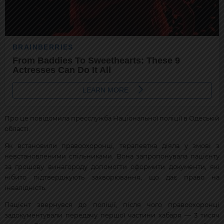
Про це повідомила пресслужба Національної поліції в Одеській
області.
Як встановили правоохоронці, терапевтка діяла у змові з
невстановленими спільниками. Вона запропонувала пацієнту
за грошову винагороду допомогти оформити документи, які
нібито підтверджують захворювання, що дає право на
інвалідність.
Пацієнт звернувся до поліції, після чого правоохоронці
задокументували передачу першої частини хабаря — 3 тисяч