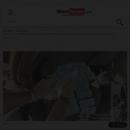
Головна
Новини
В Одесі судитимуть лікарку, яка вимагала 7 тисяч доларів за оформлення фіктивної
інвалідності
08.10.2025, 14:44