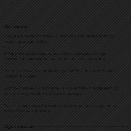
За темою
Бійців штурмового полку «Скеля» почали переводити до
інших підрозділів ЗСУ
07.08.2026, 20:32
В Україні вперше судять російського військового за
сексуальне насильство над цивільною під час війни
07.08.2026, 16:47
Російська атака знищила склади найбільших виробників
сигарет в Україні
07.08.2026, 16:26
Експрикордонник після втечі з «Азовсталі» приєднався до
російської армії: ДБР оголосило підозру
07.08.2026, 13:47
Суд скасував наказ Сирського про «недисциплінованість»
екскомбата 47-ї бригади
07.08.2026, 13:07
Суспільство