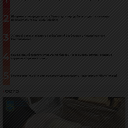
2
Штормове попередження: у Львові до кінця доби сьогодні та на завтра
прогнозують грозу і сильний вітер
3
У Львові ветеран відкрив безбар’єрний барбершоп у лікарні святого
Пантелеймона
4
На Львівщині енергетику вручили підозру через смерть дитини: її вдарив
струмом обірваний провід
5
Посольство України вимагає розслідувати наругу над могилою УПА у Польщі
ФОТО