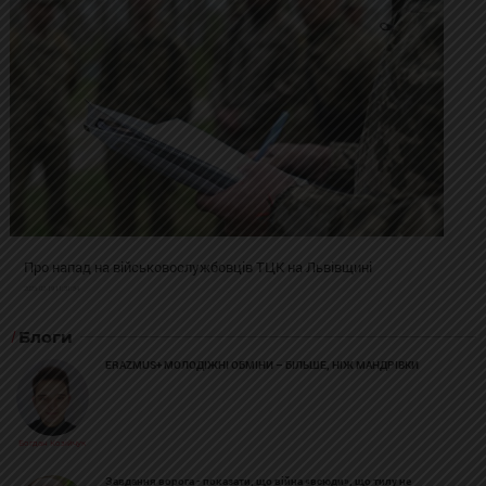
Про напад на військовослужбовців ТЦК на Львівщині
2025-02-19 11:31:54
Блоги
ERAZMUS+ МОЛОДІЖНІ ОБМІНИ – БІЛЬШЕ, НІЖ МАНДРІВКИ
Богдан Козійчук
Завдання ворога - показати, що війна «всюди», що тилу не