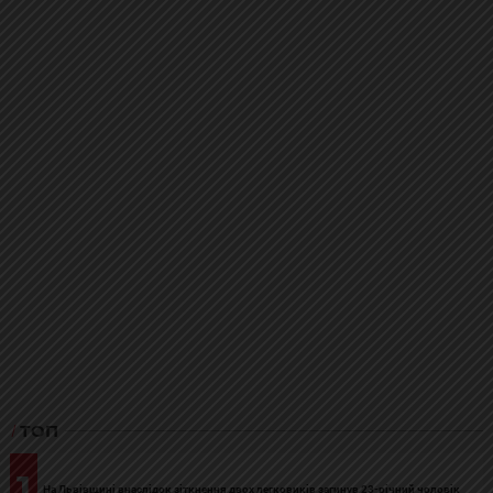
ТОП
1
На Львівщині внаслідок зіткнення двох легковиків загинув 23-річний чоловік