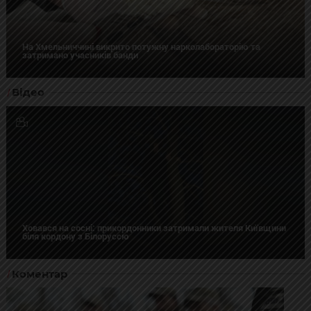
На Хмельниччині викрито потужну нарколабораторію та
затримано учасників банди
Відео
Ховався на сосні: прикордонники затримали жителя Київщини
біля кордону з Білоруссю
Коментар