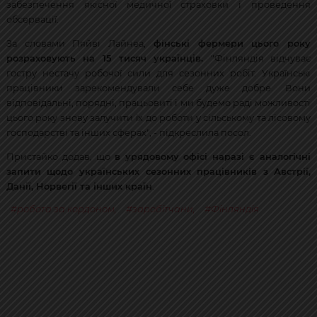
забезпечення якісної медичної страховки і проведення
обсервації.
За словами Пяйві Лайнеа,
фінські фермери цього року
розраховують на 15 тисяч українців.
"Фінляндія відчуває
гостру нестачу робочої сили для сезонних робіт. Українські
працівники зарекомендували себе дуже добре. Вони
відповідальні, порядні, працьовиті і ми будемо раді можливості
цього року знову залучити їх до роботи у сільському та лісовому
господарстві та інших сферах", - підкреслила посол.
Пристайко додав, що
в урядовому офісі наразі є аналогічні
запити щодо українських сезонних працівників з Австрії,
Данії, Норвегії та інших країн
.
робота за кордоном
,
заробітчани
,
Фінляндія