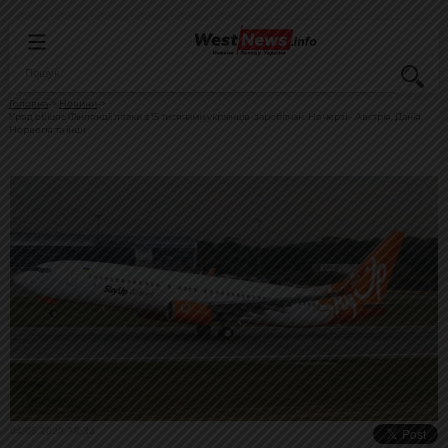
Головна
Новини
Уряд обіцяє Фінляндії літаки з 15 тисячами українців-заробітчан. На черзі - Австрія, Данія,
Норвегія та інші
04.05.2020, 19:33