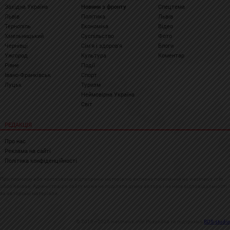
Західна Україна
Новини з фронту
Спецтема
Львів
Політика
Львів
Тернопіль
Економіка
Відео
Хмельницький
Суспільство
Фото
Чернівці
Сім'я і здоров'я
Блоги
Ужгород
Культура
Коментар
Рівне
Події
Івано-Франківськ
Спорт
Луцьк
Туризм
Неймовірна Україна
Світ
РЕДАКЦІЯ
Про нас
Реклама на сайті
Політика конфіденційності
При повному або частковому відтворенні матеріалів активне посилання на westnews.info
обов'язкове. Адміністрація сайту може не поділяти думку автора і не несе відповідальності
за авторські матеріали.
© 2018—2026 westnews.info Розробка та підтримка
BDS-studio