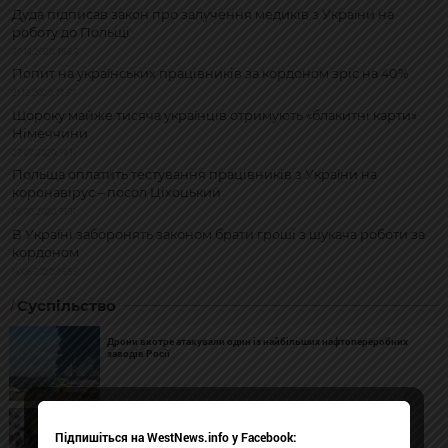
Дуда підписав закон про залучення медиків з України на
роботу до Польщі
30.12.2020, 18:58
Попит на українських працівників за кордоном зріс на 40%
21.12.2020, 17:57
Щороку майже тисяча українців отримують «блакитні карти»
Німеччини
27.07.2020, 19:11
Польща оплатить тестування працівників з України на
коронавірус – посол Ціхоцький
02.07.2020, 13:11
В Україні заборонять законом брати гроші з шукача роботи за
кордоном
16.06.2020, 16:55
Суспільство
Дрони вкотре атакували один із найбільших нафтопереробних
заводів Росії
«Укрзалізниця» припинила щомісячні виплати мобілізованим
Підпишіться на WestNews.info у Facebook:
працівникам