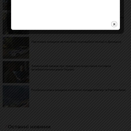
За добу російські атаки на Харківщині та Сумщині забрали життя
шістьох людей
Партизани знищили автомобіль окупаційної поліції в Донецьку
Зеленський заявив про трикратне скорочення поставок
антибалістичних ракет Україні
Російська атака знищила логістичні склади Intertop та Puma у Києві
Останні новини