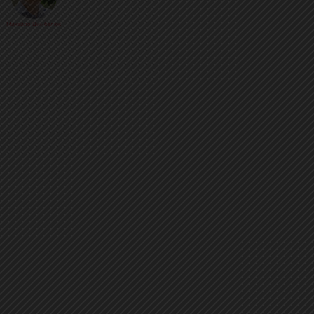
Михайло Цимбалюк