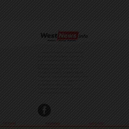
Команда інформаційного ресурсу
Західна Україна News своєчасно
розповідає своїй аудиторії про
найважливіші події, особливо
зосереджуючись на областях
Західної України. Доречні факти,
тенденції та різноманітні цікавинки
охоплюють ключові сфери життя,
акцентуючи на головних
повідомленнях зі стрічок новин
інформаційних агенцій
РЕГІОНИ
РУБРИКИ
НАГОЛОС