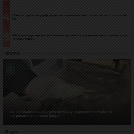
4
У Львові через спеку деформувалися трамвайні колії: шість маршрутів змінили
рух
5
«МакДональдз» презентував технічні рішення для усунення шуму і запахів у дворі
на площі Ринок
ФОТО
На Хмельниччині викрито потужну нарколабораторію та
затримано учасників банди
Відео