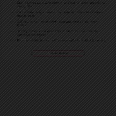
Дрони вкотре атакували один із найбільших нафтопереробних
09:52
заводів Росії
«Укрзалізниця» припинила щомісячні виплати мобілізованим
09:42
працівникам
США відновили повний обмін розвідданими з Україною, –
08:46
Politico
За добу російські атаки на Харківщині та Сумщині забрали
08:38
життя шістьох людей
Партизани знищили автомобіль окупаційної поліції в Донецьку
08:19
Більше новин