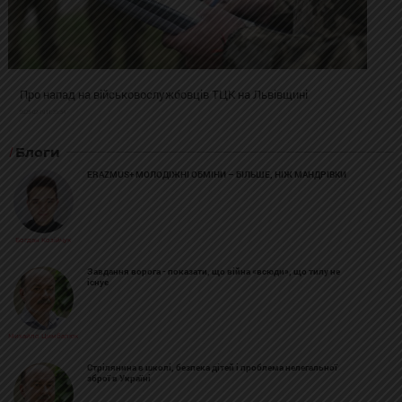
Про напад на військовослужбовців ТЦК на Львівщині
2025-02-19 11:31:54
Блоги
ERAZMUS+ МОЛОДІЖНІ ОБМІНИ – БІЛЬШЕ, НІЖ МАНДРІВКИ
Богдан Козійчук
Завдання ворога - показати, що війна «всюди», що тилу не
існує
Михайло Цимбалюк
Стрілянина в школі, безпека дітей і проблема нелегальної
зброї в Україні