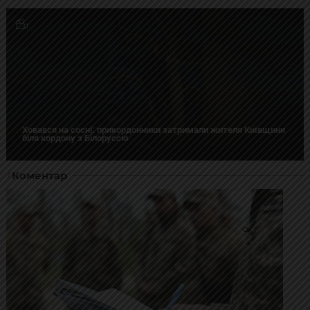
Ховався на сосні: прикордонники затримали жителя Київщини
біля кордону з Білоруссю
Коментар