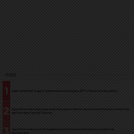
ТОП
1
Один загиблий та двоє травмованих внаслідок ДТП у Львівському районі
2
Суд зобов’язав власницю квартири демонтувати самовільний балкон на пам’ятці
архітектури у центрі Львова
3
Суд зобов’язав львів’янку демонтувати незаконний балкон на пам’ятці
архітектури