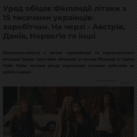
Уряд обіцяє Фінляндії літаки з
15 тисячами українців-
заробітчан. На черзі - Австрія,
Данія, Норвегія та інші
Віцепрем'єр-міністр з питань європейської та євроатлантичної
інтеграції Вадим Пристайко обговорив із послом Фінляндії в Україні
Пяйві Лайне питання виїзду українських сезонних робітників на
роботу в країні.