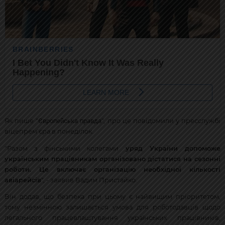
Європейська правда
Як пише "
", про це повідомили у пресслужбі
віцепрем'єра в понеділок.
"Разом з фінськими колегами
уряд України допоможе
українським працівникам організовано дістатися на сезонні
роботи. Це включає організацію необхідної кількості
авіарейсів
", - заявив Вадим Пристайко.
Він додав, що безпека при цьому є найвищим пріоритетом,
тому незмінною залишається умова для роботодавців щодо
легального працевлаштування українських працівників,