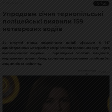
04.02.2022, 11:23
Упродовж січня тернопільські
поліцейські виявили 159
нетверезих водіїв
За минулий місяць співробітники поліції оформили 6 747
адміністративних матеріалів у сфері безпеки дорожнього руху. Серед
найпоширеніших порушень – перевищення безпечної швидкості,
недотримання правил обгону, керування транспортними засобами без
документів та напідпитку.