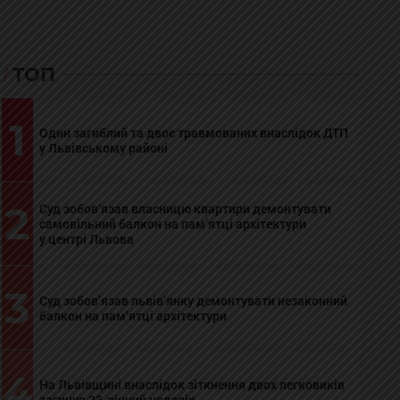
ТОП
1
Один загиблий та двоє травмованих внаслідок ДТП
у Львівському районі
2
Суд зобов’язав власницю квартири демонтувати
самовільний балкон на пам’ятці архітектури
у центрі Львова
3
Суд зобов’язав львів’янку демонтувати незаконний
балкон на пам’ятці архітектури
4
На Львівщині внаслідок зіткнення двох легковиків
загинув 23-річний чоловік