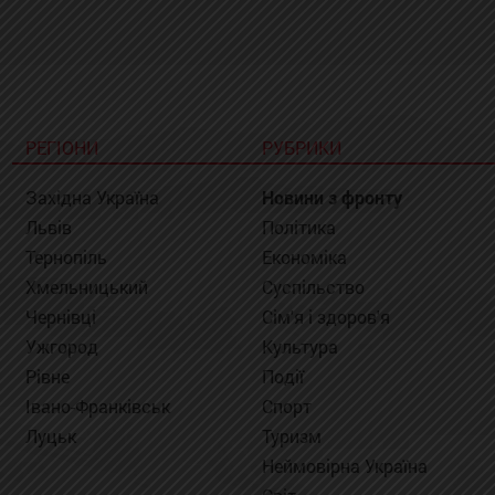
РЕГІОНИ
РУБРИКИ
Західна Україна
Новини з фронту
Львів
Політика
Тернопіль
Економіка
Хмельницький
Суспільство
Чернівці
Сім'я і здоров'я
Ужгород
Культура
Рівне
Події
Івано-Франківськ
Спорт
Луцьк
Туризм
Неймовірна Україна