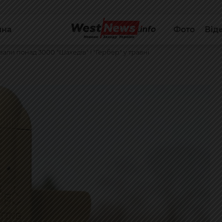
йна
Фото
Від
ли понад 3000 "Шахедів" і "Гербер" у травні