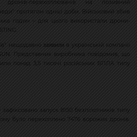
 дронів-перехоплювачів на позивний
хеди" протягом однієї доби. Військовий збив
ілька годин – для цього використали дрони-
STING.
заявили
дів" нещодавно
в українській компанії
1SUN. Представник виробника повідомив, що
збили понад 3,5 тисячі російських БПЛА типу
 зафіксовано запуск 8150 безпілотників типу
цьому було перехоплено 7476 ворожих дронів.