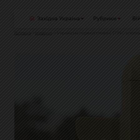
Західна Україна
Рубрики
Ві
Головна
Новини
Українські перехоплювачі STING вполюва