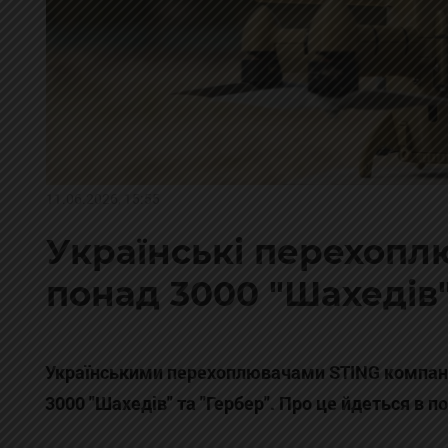
11.06.2026, 15:55
Українські перехопл
понад 3000 "Шахедів" 
Українськими перехоплювачами STING компанії
3000 "Шахедів" та "Гербер". Про це йдеться в п