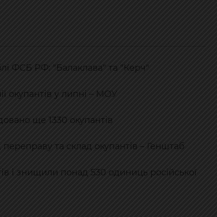
і ФСБ РФ: "Балаклава" та "Керч"
ї окупантів у липні – МОУ
ідовано ще 1330 окупантів
 переправу та склад окупантів – Генштаб
тів і знищили понад 530 одиниць російської