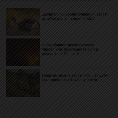
Дрони Сил оборони збільшили втрати
армії окупантів у липні – МОУ
Сили оборони уразили пункти
управління, переправу та склад
окупантів – Генштаб
Генштаб оновив втрати Росії: за добу
ліквідовано ще 1240 окупантів