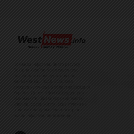
Команда інформаційного ресурсу
Західна Україна News своєчасно
розповідає своїй аудиторії про
найважливіші події, особливо
зосереджуючись на областях Західної
України. Доречні факти, тенденції та
різноманітні цікавинки охоплюють
ключові сфери життя, акцентуючи на
головних повідомленнях зі стрічок
новин інформаційних агенцій