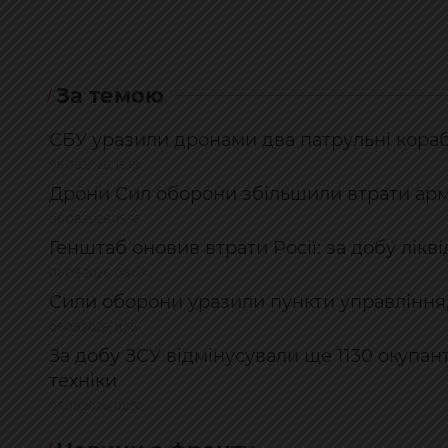
За темою
СБУ уразили дронами два патрульні корабл
06.08.2026, 18:18
Дрони Сил оборони збільшили втрати армі
06.08.2026, 15:56
Генштаб оновив втрати Росії: за добу лікв
06.08.2026, 08:07
Сили оборони уразили пункти управління,
05.08.2026, 11:58
За добу ЗСУ відмінусували ще 1130 окупан
техніки
05.08.2026, 08:32