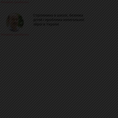
Михайло Цимбалюк
Стрілянина в школі, безпека
дітей і проблема нелегальної
зброї в Україні
Михайло Цимбалюк