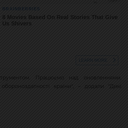
струментом. Працюємо над оновленнями.
ороноздатності країни", – додали "Дикі