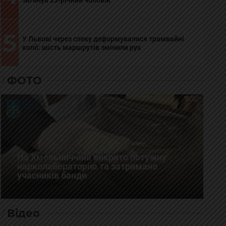
5
У Львові через спеку деформувалися трамвайні
колії: шість маршрутів змінили рух
ФОТО
На Хмельниччині викрито потужну
нарколабораторію та затримано
учасників банди
Відео