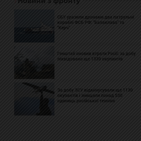
Новини з фронту
СБУ уразили дронами два патрульні
кораблі ФСБ РФ: "Балаклава" та
"Керч"
Генштаб оновив втрати Росії: за добу
ліквідовано ще 1330 окупантів
За добу ЗСУ відмінусували ще 1130
окупантів і знищили понад 530
одиниць російської техніки