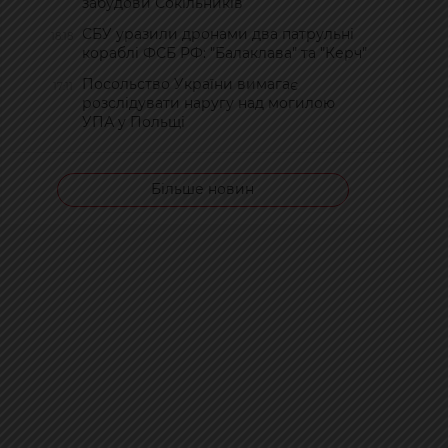
забудови Сокільників
СБУ уразили дронами два патрульні
18:18
кораблі ФСБ РФ: "Балаклава" та "Керч"
Посольство України вимагає
17:11
розслідувати наругу над могилою
УПА у Польщі
Більше новин