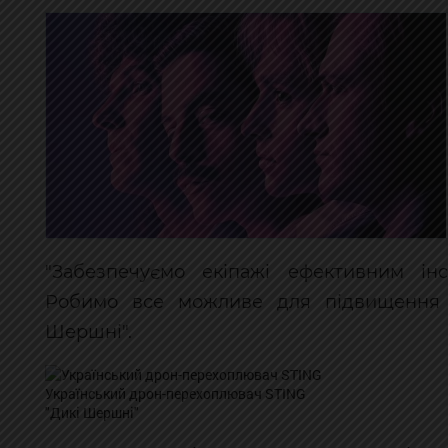
"Забезпечуємо екіпажі ефективним ін
Робимо все можливе для підвищення об
Шершні".
Український дрон-перехоплювач STING
"Дикі Шершні"