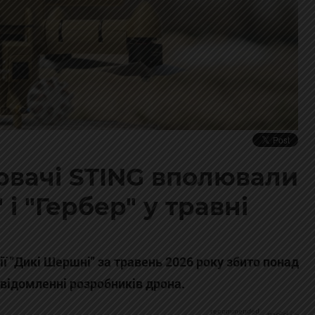
ювачі STING вполювали
і "Гербер" у травні
 "Дикі Шершні" за травень 2026 року збито понад
овідомленні розробників дрона.