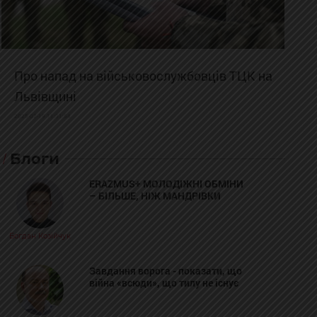
Про напад на військовослужбовців ТЦК на
Львівщині
2025-02-19 11:31:54
Блоги
ERAZMUS+ МОЛОДІЖНІ ОБМІНИ
– БІЛЬШЕ, НІЖ МАНДРІВКИ
Богдан Козійчук
Завдання ворога - показати, що
війна «всюди», що тилу не існує