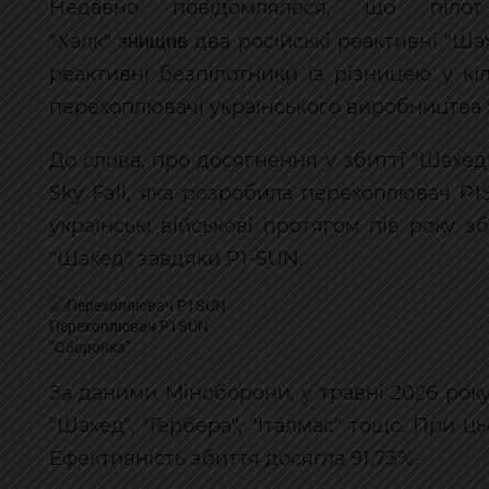
Недавно повідомлялося, що пілот
знищив
"Халк"
два російські реактивні "Ша
реактивні безпілотники із різницею у к
перехоплювачі українського виробництва 
До слова, про досягнення у збитті "Шахе
Sky Fall, яка розробила перехоплювач P
українські військові протягом пів року 
"Шахед" завдяки P1-SUN.
Перехоплювач P1SUN
"Оборонка"
За даними Міноборони, у травні 2026 року
"Шахед", "Гербера", "Італмас" тощо. При 
Ефективність збиття досягла 91,73%.