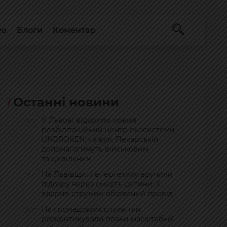
ео
Блоги
Коментар
Останні новини
У Львові відкрили новий
19:52
реабілітаційний центр екосистеми
UNBROKEN: на вул. Пекарській
допомагатимуть військовим
та цивільним
На Львівщині енергетику вручили
19:41
підозру через смерть дитини: її
вдарив струмом обірваний провід
На громадських слуханнях
18:27
розкритикували плани масштабної