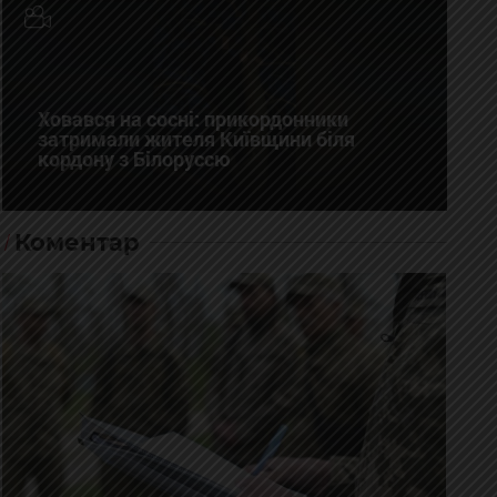
Ховався на сосні: прикордонники
затримали жителя Київщини біля
кордону з Білоруссю
Коментар