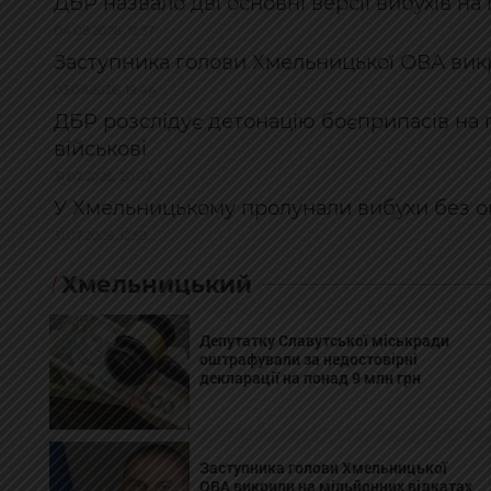
ДБР назвало дві основні версії вибухів на
04.08.2026, 12:37
Заступника голови Хмельницької ОВА викр
03.08.2026, 19:44
ДБР розслідує детонацію боєприпасів на п
військові
31.07.2026, 20:02
У Хмельницькому пролунали вибухи без 
31.07.2026, 12:58
Хмельницький
Депутатку Славутської міськради
оштрафували за недостовірні
декларації на понад 9 млн грн
Заступника голови Хмельницької
ОВА викрили на мільйонних відкатах