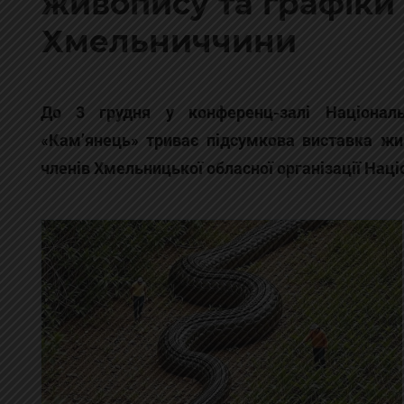
живопису та графіки 
Хмельниччини
До 3 грудня у конференц-залі Національ
«Кам’янець» триває підсумкова виставка жив
членів Хмельницької обласної організації Націо