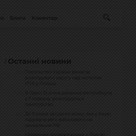
ео
Блоги
Коментар
Останні новини
Посольство України вимагає
17:11
розслідувати наругу над могилою
УПА у Польщі
В Одесі 12-річна дівчинка вистрибнула
17:06
з 7 поверху: розслідується
самогубство
До 9 років засудили жінку, яка у Києві
16:21
підірвала авто військового на
замовлення РФ
Штормове попередження: у Львові
16:04