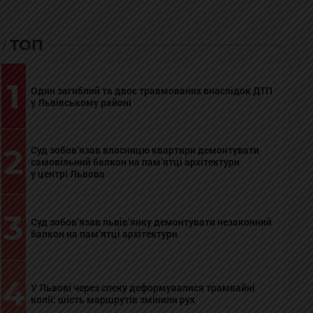
ТОП
1
Один загиблий та двоє травмованих внаслідок ДТП
у Львівському районі
2
Суд зобов’язав власницю квартири демонтувати
самовільний балкон на пам’ятці архітектури
у центрі Львова
3
Суд зобов’язав львів’янку демонтувати незаконний
балкон на пам’ятці архітектури
4
У Львові через спеку деформувалися трамвайні
колії: шість маршрутів змінили рух