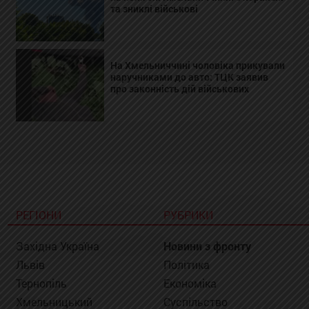
та зниклі військові
На Хмельниччині чоловіка прикували
наручниками до авто: ТЦК заявив
про законність дій військових
РЕГІОНИ
РУБРИКИ
Західна Україна
Новини з фронту
Львів
Політика
Тернопіль
Економіка
Хмельницький
Суспільство