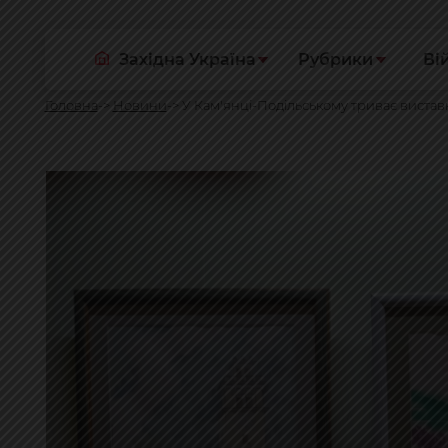
Західна Україна
Рубрики
Ві
Головна
Новини
У Кам'янці-Подільському триває вистав