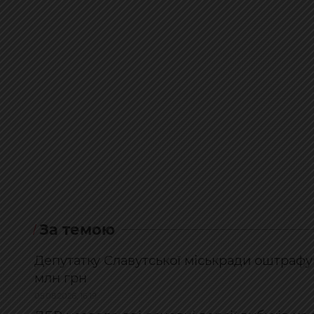
За темою
Депутатку Славутської міськради оштрафув
млн грн
05.08.2026, 16:19