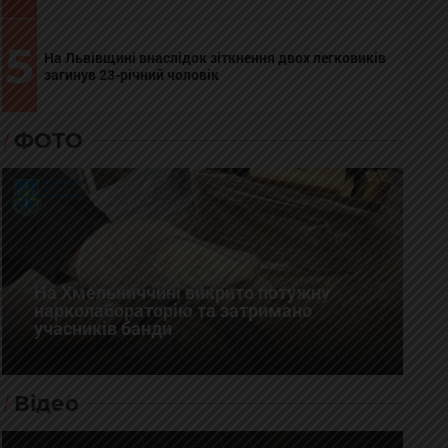
5
На Львівщині внаслідок зіткнення двох легковиків
загинув 23-річний чоловік
ФОТО
На Хмельниччині викрито потужну
нарколабораторію та затримано
учасників банди
Відео