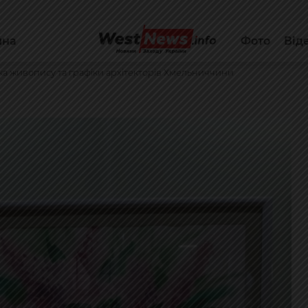
йна
Фото
Від
ка живопису та графіки архітекторів Хмельниччини