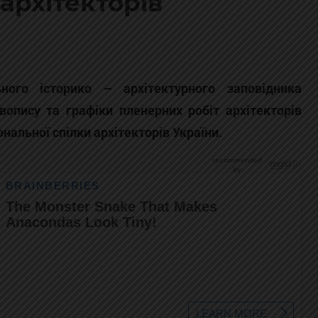
архітекторів
ного історико – архітектурного заповідника
опису та графіки пленерних робіт архітекторів
нальної спілки архітекторів України.