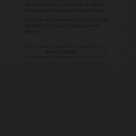
до кінця доби сьогодні та на завтра
прогнозують грозу і сильний вітер
Росіяни на Донеччині розстріляли ще
15:59
одного полоненого українського
бійця
Більше новин