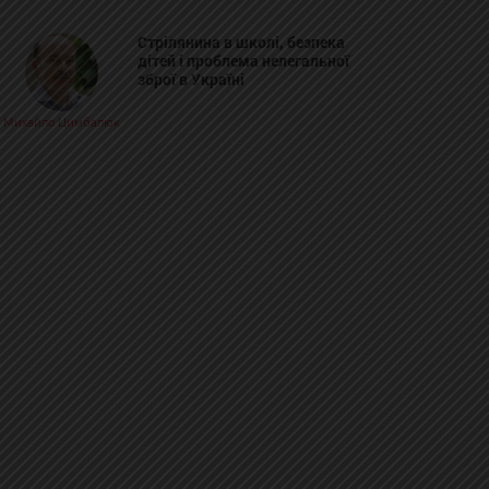
Стрілянина в школі, безпека
дітей і проблема нелегальної
зброї в Україні
Михайло Цимбалюк