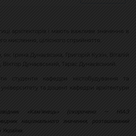
иці архітекторів і мають важливе значення в
го мислення, цілісного сприйняття.
 як: Ірина Дунаєвська, Григорій Кузін, Віталій
 Віктор Дунаєвський, Тарас Дунаєвський.
ти студенти кафедри містобудування та
 університету та доцент кафедри архітектури
аповідник «Кам'янець» (скорочено — НІАЗ
овідник національного значення, розташований
 України.