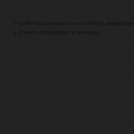
У роботах використано олійний, акварель
у різних матеріалах та техніках.