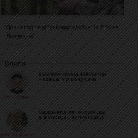
Про напад на військовослужбовців ТЦК на
Львівщині
2025-02-19 11:31:54
Блоги
ERAZMUS+ МОЛОДІЖНІ ОБМІНИ
– БІЛЬШЕ, НІЖ МАНДРІВКИ
Богдан Козійчук
Завдання ворога - показати, що
війна «всюди», що тилу не існує
Михайло Цимбалюк