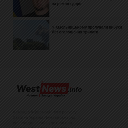
за ремонт доріг
У Хмельницькому пролунали вибухи
без оголошення тривоги
Команда інформаційного ресурсу
Західна Україна News своєчасно
розповідає своїй аудиторії про