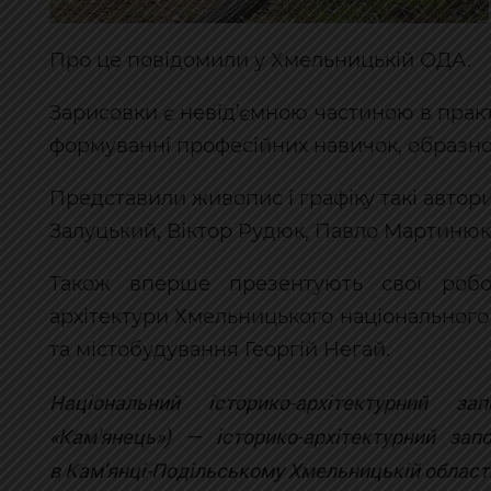
Про це повідомили у Хмельницькій ОДА.
Зарисовки є невід’ємною частиною в практ
формуванні професійних навичок, образно
Представили живопис і графіку такі автори,
Залуцький, Віктор Рудюк, Павло Мартинюк,
Також вперше презентують свої робо
архітектури Хмельницького національного
та містобудування Георгій Негай.
Національний історико-архітектурний з
«Кам'янець») — історико-архітектурний зап
в Кам'янці-Подільському Хмельницькій області