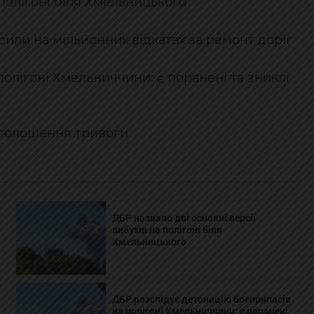
 полігоні біля Хмельницького
или на мільйонних відкатах за ремонт доріг
олігоні Хмельниччини: є поранені та зниклі
оголошення тривоги
ДБР назвало дві основні версії
вибухів на полігоні біля
Хмельницького
ДБР розслідує детонацію боєприпасів
на полігоні Хмельниччини: є поранені