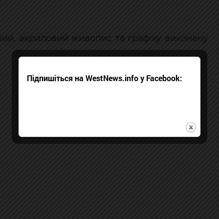
ний, акриловий живопис та графіку виконану
Підпишіться на WestNews.info у Facebook: