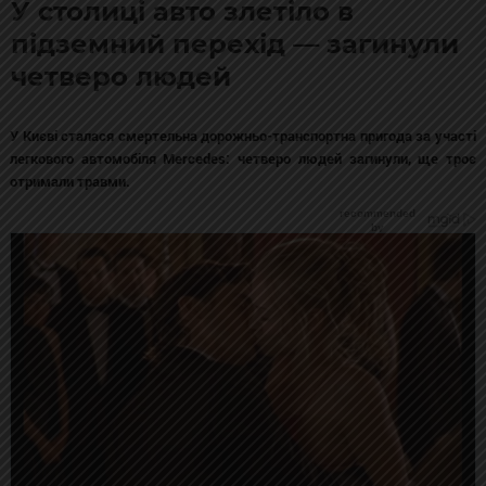
У столиці авто злетіло в
підземний перехід — загинули
четверо людей
У Києві сталася смертельна дорожньо-транспортна пригода за участі
легкового автомобіля Mercedes: четверо людей загинули, ще троє
отримали травми.