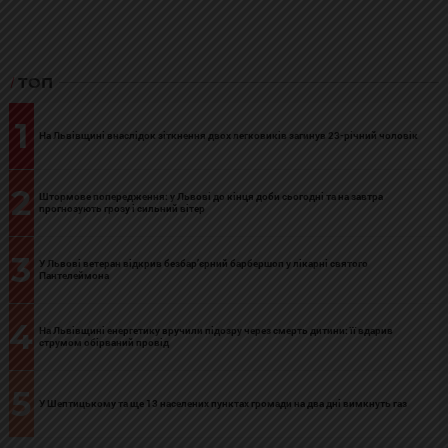
ТОП
1
На Львівщині внаслідок зіткнення двох легковиків загинув 23-річний чоловік
2
Штормове попередження: у Львові до кінця доби сьогодні та на завтра
прогнозують грозу і сильний вітер
3
У Львові ветеран відкрив безбар’єрний барбершоп у лікарні святого
Пантелеймона
4
На Львівщині енергетику вручили підозру через смерть дитини: її вдарив
струмом обірваний провід
5
У Шептицькому та ще 13 населених пунктах громади на два дні вимкнуть газ