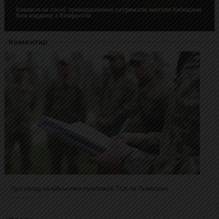
Ховався на сосні: прикордонники затримали жителя Київщини
біля кордону з Білоруссю
Коментар
Про напад на військовослужбовців ТЦК на Львівщині
2025-02-19 11:31:54