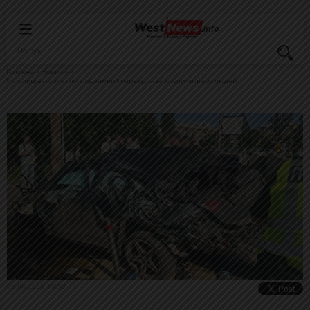
Головна
Новини
У столиці авто злетіло в підземний перехід — загинули четверо людей
05.06.2026, 18:58