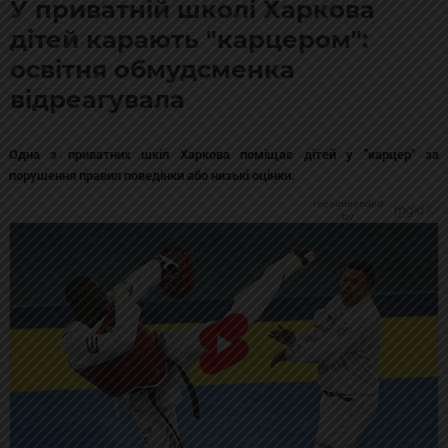
У приватній школі Харкова
дітей карають "карцером":
освітня обмудсменка
відреагувала
Одна з приватних шкіл Харкова поміщає дітей у "карцер" за
порушення правил поведінки або низькі оцінки.