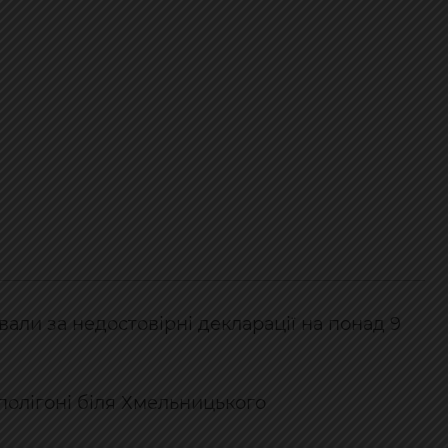
али за недостовірні декларації на понад 9
 полігоні біля Хмельницького