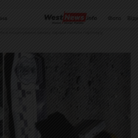
йна
Фото
Від
ь в інсценуванні замаху заради помсти партнеру