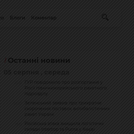
ео
Блоги
Коментар
Останні новини
05 серпня , середа
ГУР повідомило про розгортання у
20:21
Росії північнокорейського ракетного
підрозділу
Зеленський заявив про трикратне
20:07
скорочення поставок антибалістичних
ракет Україні
Російська атака знищила логістичні
19:51
склади Intertop та Puma у Києві