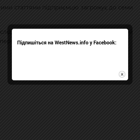
ваними статтями підприємцю загрожує до семи
 слідства є спроба використати інсценований
 переслідування бізнес-партнера.
Підпишіться на WestNews.info у Facebook: