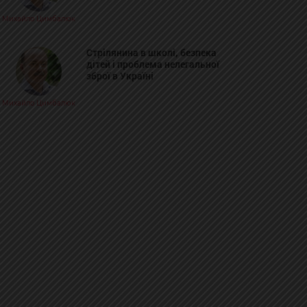
Михайло Цимбалюк
Стрілянина в школі, безпека
дітей і проблема нелегальної
зброї в Україні
Михайло Цимбалюк