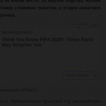
 на власне життя. За версією слідства, чоловік
озтяжку з бойовою гранатою, а згодом намагався
артнера.
ьницької області.
міста. Небезпечний пристрій під автомобілем