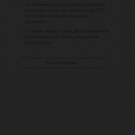
На Рівненщині військовий отримав
19:26
умовний термін за смертельну ДТП,
після якої залишив пішохода
помирати
У Львові через спеку деформувалися
18:54
трамвайні колії: шість маршрутів
змінили рух
Більше новин