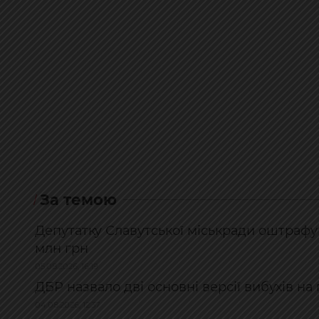
За темою
Депутатку Славутської міськради оштрафув
млн грн
05.08.2026, 16:19
ДБР назвало дві основні версії вибухів на
04.08.2026, 12:37