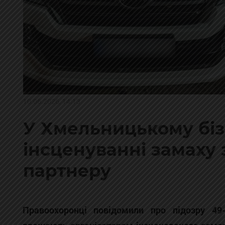
10.06.2026, 14:13
У Хмельницькому біз
інсценуванні замаху
партнеру
Правоохоронці повідомили про підозру 49