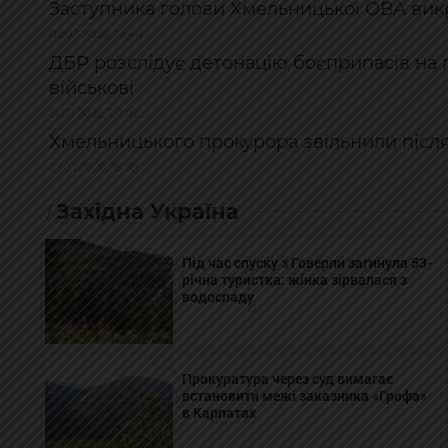
Заступника голови Хмельницької ОВА викр
03.08.2026, 19:44
ДБР розслідує детонацію боєприпасів на п
військові
31.07.2026, 20:02
Хмельницького прокурора звільнили після
27.07.2026, 16:30
Західна Україна
Під час спуску з Говерли загинула 53-
річна туристка: жінка зірвалася з
водоспаду
Прокуратура через суд вимагає
встановити межі заказника «Грофа»
в Карпатах