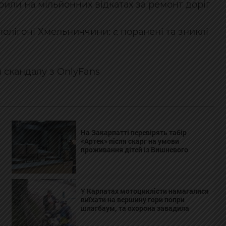
или на мільйонних відкатах за ремонт доріг
олігоні Хмельниччини: є поранені та зниклі
 скандалу з OnlyFans
На Закарпатті перевірять табір
«Артек» після скарг на умови
проживання дітей із Вишневого
У Карпатах мотоциклісти намагалися
виїхати на вершину гори попри
шлагбаум, та охорона завадила