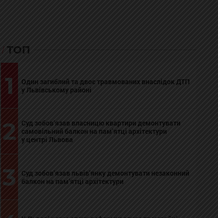
ТОП
1
Один загиблий та двоє травмованих внаслідок ДТП
у Львівському районі
2
Суд зобов’язав власницю квартири демонтувати
самовільний балкон на пам’ятці архітектури
у центрі Львова
3
Суд зобов’язав львів’янку демонтувати незаконний
балкон на пам’ятці архітектури