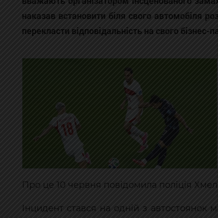
вважають організатором інсценованого замаху
наказав встановити біля свого автомобіля р
перекласти відповідальність на свого бізнес-п
Про це 10 червня повідомила поліція Хмел
Інцидент стався на одній з автостоянок 