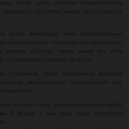
нець. Після цього власник позашляховика
 підозрює у підготовці замаху свого ділового
или особу виконавця, який безпосередньо
алі правоохоронці з’ясували, що замовником
а даними слідства, таким чином він хотів
 та спрямувати підозру на нього.
ає покарання. Щодо підприємця відкрито
авідомо неправдивого повідомлення про
винувачення.
чили пістолет, який, за висновками експертів,
ий. У зв’язку з цим йому також оголосили
єю.