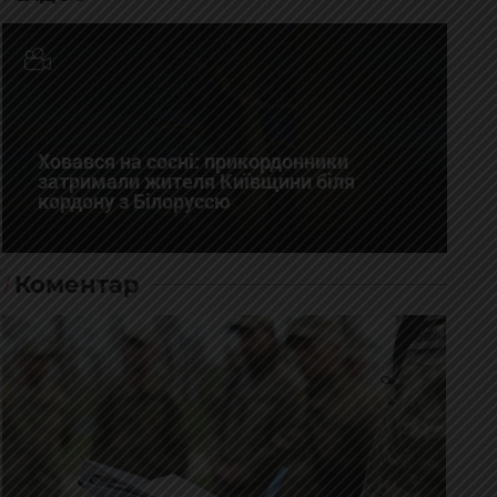
Ховався на сосні: прикордонники
затримали жителя Київщини біля
кордону з Білоруссю
Коментар