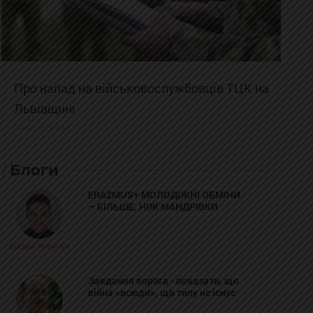
Про напад на військовослужбовців ТЦК на
Львівщині
2025-02-19 11:31:54
Блоги
ERAZMUS+ МОЛОДІЖНІ ОБМІНИ
– БІЛЬШЕ, НІЖ МАНДРІВКИ
Богдан Козійчук
Завдання ворога - показати, що
війна «всюди», що тилу не існує