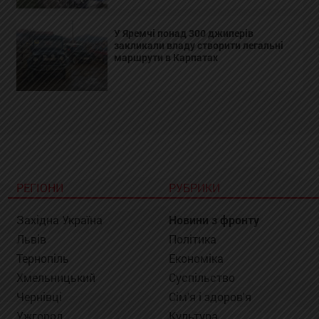
У Яремчі понад 300 джиперів
закликали владу створити легальні
маршрути в Карпатах
РЕГІОНИ
РУБРИКИ
Західна Україна
Новини з фронту
Львів
Політика
Тернопіль
Економіка
Хмельницький
Суспільство
Чернівці
Сім'я і здоров'я
Ужгород
Культура