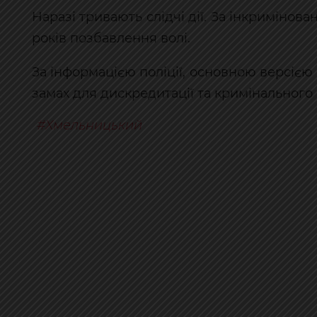
Наразі тривають слідчі дії. За інкриміно
років позбавлення волі.
За інформацією поліції, основною версією
замах для дискредитації та кримінального
Хмельницький