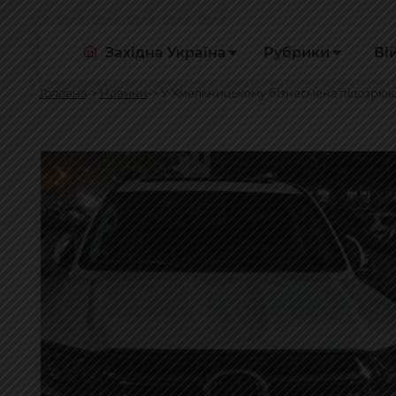
Західна Україна
Рубрики
Ві
Головна
Новини
У Хмельницькому бізнесмена підозрюют