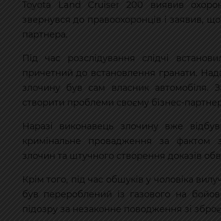
Toyota Land Cruiser 200 виявив охоро
звернувся до правоохоронців і заявив, що
партнера.
Під час розслідування слідчі встанов
причетний до встановлення гранати. Над
злочину був сам власник автомобіля. З
створити проблеми своєму бізнес-партнеру
Наразі виконавець злочину вже відбув
кримінальне провадження за фактом з
злочин та штучного створення доказів об
Крім того, під час обшуків у чоловіка вилу
був перероблений із газового на бойов
підозру за незаконне поводження зі збро