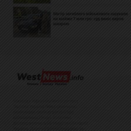
Матір загиблого військового ошукали
на майже 7 млн грн: суд виніс вирок
шахраю
Команда інформаційного ресурсу
Західна Україна News своєчасно
розповідає своїй аудиторії про
найважливіші події, особливо
зосереджуючись на областях Західної
України. Доречні факти, тенденції та