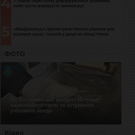
4
У Львові через спеку деформувалися трамвайні
колії: шість маршрутів змінили рух
5
«МакДональдз» презентував технічні рішення для
усунення шуму і запахів у дворі на площі Ринок
ФОТО
На Хмельниччині викрито потужну
нарколабораторію та затримано
учасників банди
Відео