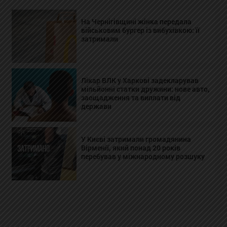
На Чернігівщині жінка передала
військовим бургер із вибухівкою: її
затримали
Лікар ВЛК у Харкові задекларував
мільйонні статки дружини: нове авто,
заощадження та виплати від
держави
У Києві затримали громадянина
Вірменії, який понад 20 років
перебував у міжнародному розшуку