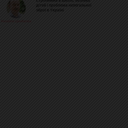
Стрілянина в школі, безпека
дітей і проблема нелегальної
зброї в Україні
Михайло Цимбалюк