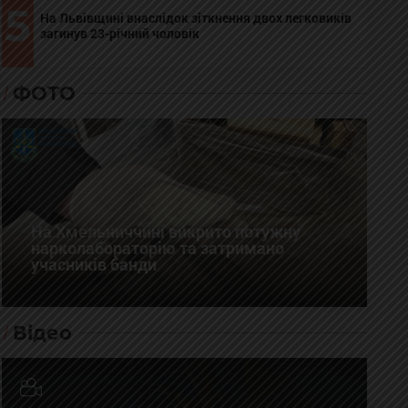
5
На Львівщині внаслідок зіткнення двох легковиків
загинув 23-річний чоловік
ФОТО
На Хмельниччині викрито потужну
нарколабораторію та затримано
учасників банди
Відео