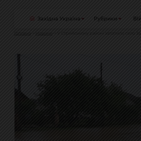
Західна Україна
Рубрики
Ві
Головна
Новини
У Стрийському районі затопило село За