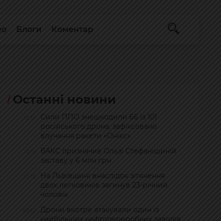
ео
Блоги
Коментар
Останні новини
Сили ППО знешкодили 66 із 101
10:37
російського дрона, зафіксовано
влучання ракети «Онікс»
ВАКС призначив Ользі Стефанішиній
10:18
заставу у 6 млн грн
На Львівщині внаслідок зіткнення
10:05
двох легковиків загинув 23-річний
чоловік
Дрони вкотре атакували один із
09:52
найбільших нафтопереробних заводів