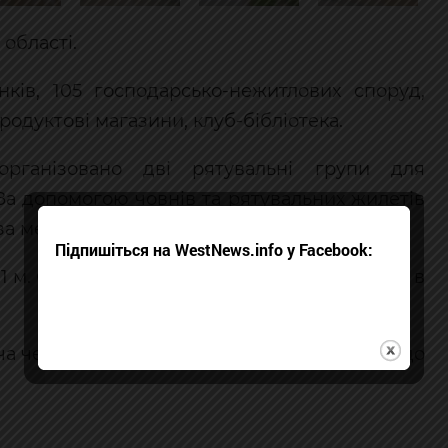
області.
ків, 105 господарсько-нежитлових споруд,
одуктові магазини, клуб-бібліотека.
організовано дві рятувальні групи для
За допомогою човнів та рятувальних жилетів
 за медичною допомогою (стан шоку).
Підпишіться на WestNews.info у Facebook:
 1 м. Станом на 06:00 23 червня рівень води в
віча через дорогу, протяжністю 25 м. Проїзд до