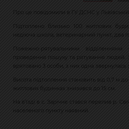
Про це повідомили в ГУ ДСНС у Львівській 
Підтоплено близько 100 житлових будин
недіюча школа, ветеринарний пункт, два пр
Пожежно-рятувальними відділеннями 
проведення пошуку та рятування людей. 
врятовано 3 особи, з них одна звернулась
Висота підтоплення становить від 0,7 м до
житлових будинках знизився до 15 см.
На в’їзді в с. Зарічне стався перелив р. С
населеного пункту наявний.