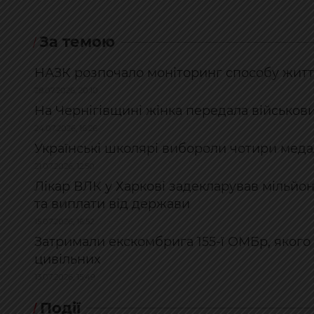
За темою
НАЗК розпочало моніторинг способу житт
28.07.2026, 20:10
На Чернігівщині жінка передала військови
24.07.2026, 16:26
Українські школярі вибороли чотири медал
21.07.2026, 12:50
Лікар ВЛК у Харкові задекларував мільйо
та виплати від держави
15.07.2026, 16:52
Затримали екскомбрига 155-ї ОМБр, якого 
цивільних
13.07.2026, 15:49
Події