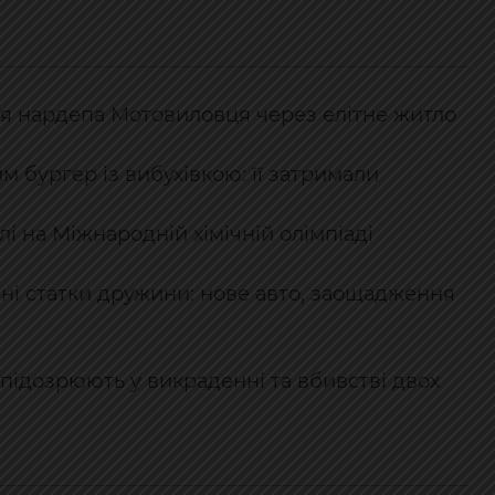
я нардепа Мотовиловця через елітне житло
м бургер із вибухівкою: її затримали
і на Міжнародній хімічній олімпіаді
нні статки дружини: нове авто, заощадження
підозрюють у викраденні та вбивстві двох