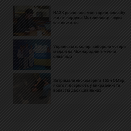
НАЗК розпочало моніторинг способу
життя нардепа Мотовиловця через
елітне житло
Українські школярі вибороли чотири
медалі на Міжнародній хімічній
олімпіаді
Затримали екскомбрига 155-ї ОМБр,
якого підозрюють у викраденні та
вбивстві двох цивільних