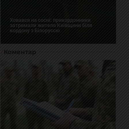
Ховався на сосні: прикордонники
затримали жителя Київщини біля
кордону з Білоруссю
Коментар