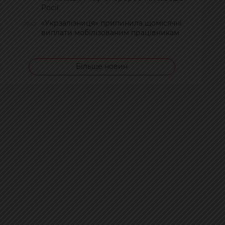
Росії
«Укрзалізниця» припинила щомісячні
09:42
виплати мобілізованим працівникам
Більше новин