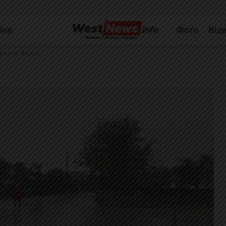
йна
Фото
Від
річчя. Фото