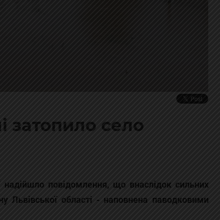
і затопило село
" надійшло повідомлення, що внаслідок сильних
ну Львівської області - наповнена паводковими