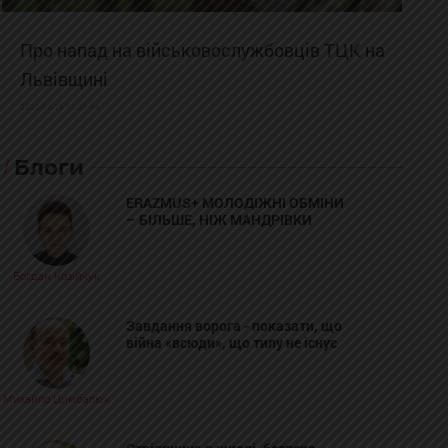
Про напад на військовослужбовців ТЦК на
Львівщині
2025-02-19 11:31:54
Блоги
ERAZMUS+ МОЛОДІЖНІ ОБМІНИ
– БІЛЬШЕ, НІЖ МАНДРІВКИ
Богдан Козійчук
Завдання ворога - показати, що
війна «всюди», що тилу не існує
Михайло Цимбалюк