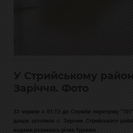
23.06.2020, 08:59
У Стрийському район
Заріччя. Фото
23 червня о 01:13 до Служби порятунку "101
дощів затопило с. Зарічне Стрийського райо
водами розлилась річка Турянка.