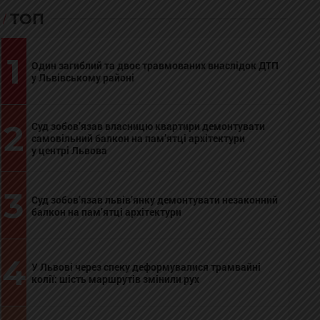
ТОП
1
Один загиблий та двоє травмованих внаслідок ДТП
у Львівському районі
2
Суд зобов’язав власницю квартири демонтувати
самовільний балкон на пам’ятці архітектури
у центрі Львова
3
Суд зобов’язав львів’янку демонтувати незаконний
балкон на пам’ятці архітектури
4
У Львові через спеку деформувалися трамвайні
колії: шість маршрутів змінили рух