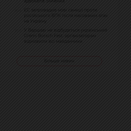
адвокатів Зінченка
ЄС запровадив нові санкції проти
19:14
російського ВПК після масованих атак
на Україну
У Варшаві не відбудеться український
17:17
Gremi Borsch Fest: організаторам
відмовили всі майданчики
Більше новин