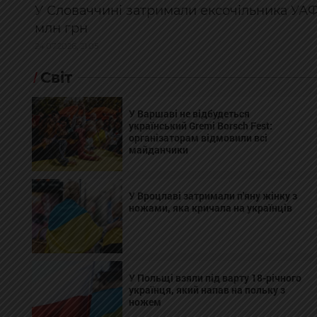
У Словаччині затримали ексочільника УАФ
млн грн
24.07.2026, 21:05
Світ
У Варшаві не відбудеться
український Gremi Borsch Fest:
організаторам відмовили всі
майданчики
У Вроцлаві затримали п'яну жінку з
ножами, яка кричала на українців
У Польщі взяли під варту 18-річного
українця, який напав на польку з
ножем