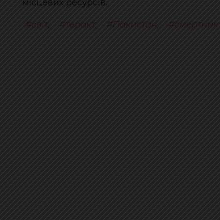
місцевих ресурсів.
світ
,
теракт
,
Пакистан
,
смертник