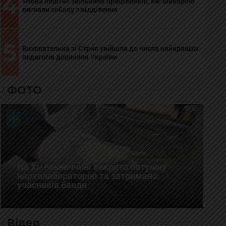
4
«Нова пошта» звільнила працівників, які шваброю
вигнали собаку з відділення
5
Вихователька зі Стрия увійшла до числа найкращих
педагогів дошкілля України
ФОТО
На Хмельниччині викрито потужну
нарколабораторію та затримано
учасників банди
Відео