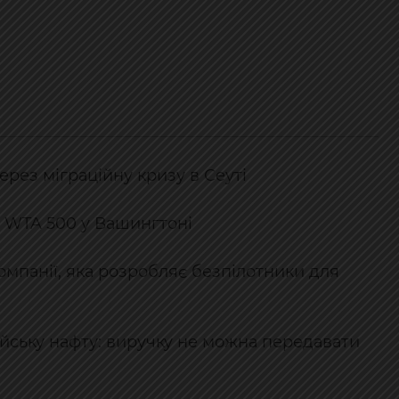
ерез міграційну кризу в Сеуті
у WTA 500 у Вашингтоні
компанії, яка розробляє безпілотники для
йську нафту: виручку не можна передавати