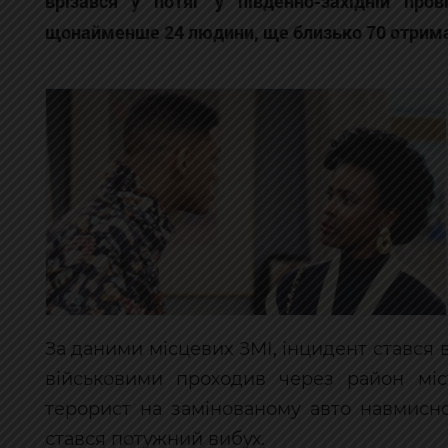
врізався у потяг у південно-західній пров
щонайменше 24 людини, ще близько 70 отрима
За даними місцевих ЗМІ, інцидент стався 
військовими проходив через район міс
терорист на замінованому авто навмисно 
стався потужний вибух.