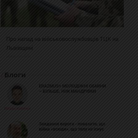
Про напад на військовослужбовців ТЦК на
Львівщині
2025-02-19 11:31:54
Блоги
ERAZMUS+ МОЛОДІЖНІ ОБМІНИ
– БІЛЬШЕ, НІЖ МАНДРІВКИ
Богдан Козійчук
Завдання ворога - показати, що
війна «всюди», що тилу не існує