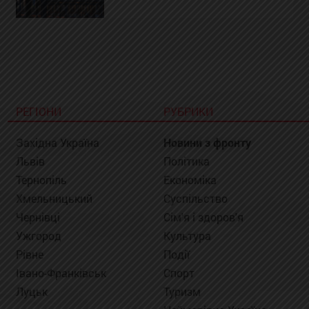
РЕГІОНИ
РУБРИКИ
Західна Україна
Новини з фронту
Львів
Політика
Тернопіль
Економіка
Хмельницький
Суспільство
Чернівці
Сім'я і здоров'я
Ужгород
Культура
Рівне
Події
Івано-Франківськ
Спорт
Луцьк
Туризм