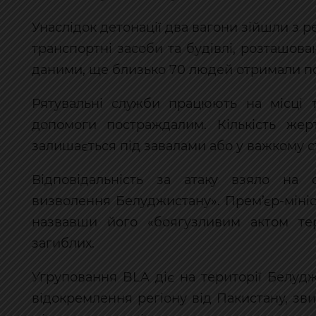
Унаслідок детонації два вагони зійшли з 
транспортні засоби та будівлі, розташова
даними, ще близько 70 людей отримали по
Рятувальні служби працюють на місці т
допомоги постраждалим. Кількість жер
залишається під завалами або у важкому ст
Відповідальність за атаку взяло на 
визволення Белуджистану». Прем’єр-міні
назвавши його «боягузливим актом тер
загиблих.
Угруповання BLA діє на території Белудж
відокремлення регіону від Пакистану, зв