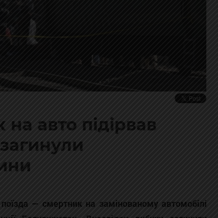
 на авто підірвав
 загинули
ини
о поїзда — смертник на замінованому автомобілі