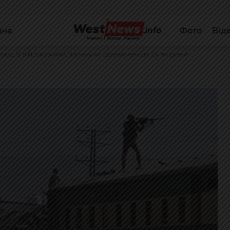
йна
Фото
Від
 поїзд із військовими, загинули щонайменше 24 людини