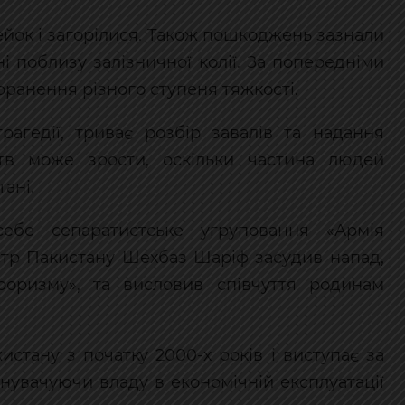
рейок і загорілися. Також пошкоджень зазнали
ні поблизу залізничної колії. За попередніми
ранення різного ступеня тяжкості.
рагедії, триває розбір завалів та надання
тв може зрости, оскільки частина людей
ані.
себе сепаратистське угруповання «Армія
стр Пакистану Шехбаз Шаріф засудив напад,
оризму», та висловив співчуття родинам
истану з початку 2000-х років і виступає за
инувачуючи владу в економічній експлуатації