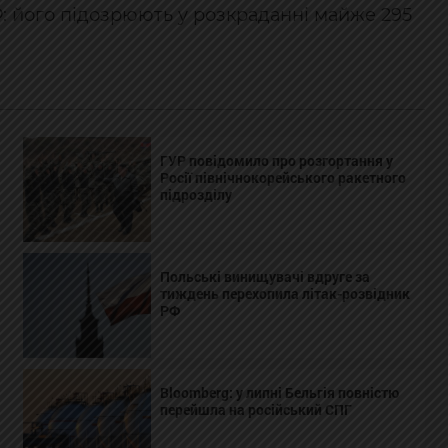
: його підозрюють у розкраданні майже 295
ГУР повідомило про розгортання у
Росії північнокорейського ракетного
підрозділу
Польські винищувачі вдруге за
тиждень перехопила літак-розвідник
РФ
Bloomberg: у липні Бельгія повністю
перейшла на російський СПГ