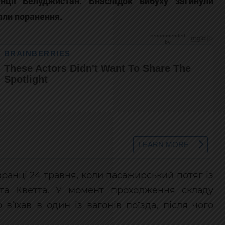
інції Белуджистан. Внаслідок вибуху загинули
ли поранення.
вранці 24 травня, коли пасажирський потяг із
та Кветта. У момент проходження складу
в’їхав в один із вагонів поїзда, після чого