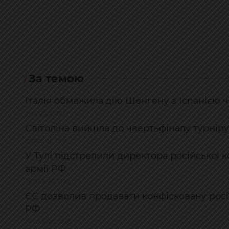
За темою
Італія обмежила дію Шенгену з Іспанією ч
31.07.2026, 22:17
Світоліна вийшла до чвертьфіналу турнір
31.07.2026, 13:15
У Тулі підстрелили директора російської 
армії РФ
29.07.2026, 13:29
ЄС дозволив продавати конфісковану росі
РФ
24.07.2026, 22:50