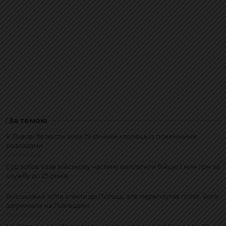
За темою
У Львові безвісти зник 19-річний хлопець із психічними
розладами
09.08.2026, 20:46
Суд зобов’язав військову частину виплатити бійцю 1 млн грн за
службу до 25 років
09.08.2026, 20:31
Військовий хотів втекти до Польщі, але переплутав потяг: його
затримали на Львівщині
09.08.2026, 15:52