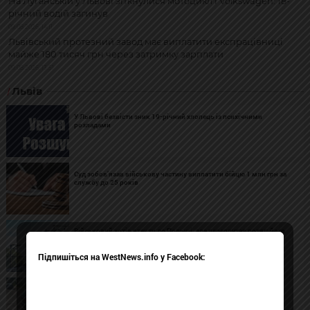
На Луганській у Львові зіткнулися мотоцикл і Volkswagen: 18-
річний водій загинув
09.08.2026, 14:11
Львівський протезний завод має виплатити експрацівниці
майже 180 тисяч грн через затримку зарплати
09.08.2026, 13:51
Львів
У Львові безвісти зник 19-річний хлопець із психічними
розладами
Суд зобов’язав військову частину виплатити бійцю 1 млн грн за
службу до 25 років
Військовий хотів втекти до Польщі, але переплутав потяг: його
затримали на Львівщині
Підпишіться на WestNews.info у Facebook:
На Луганській у Львові зіткнулися мотоцикл і Volkswagen: 18-
річний водій загинув