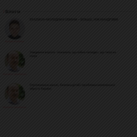
Блоги
ERAZMUS+ МОЛОДІЖНІ ОБМІНИ – БІЛЬШЕ, НІЖ МАНДРІВКИ
Богдан Козійчук
Завдання ворога - показати, що війна «всюди», що тилу не
існує
Михайло Цимбалюк
Стрілянина в школі, безпека дітей і проблема нелегальної
зброї в Україні
Михайло Цимбалюк