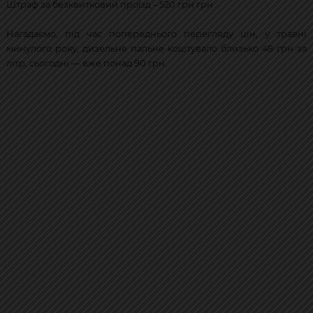
Штраф за безквитковий проїзд – 520 грн грн.
Нагадаємо, під час попереднього перегляду цін, у травні
минулого року, дизельне пальне коштувало близько 48 грн за
літр, сьогодні — вже понад 90 грн.