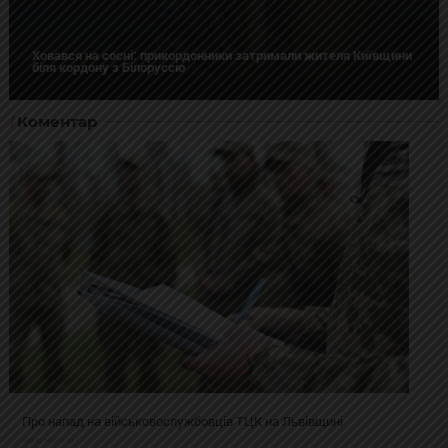
Ховався на сосні: прикордонники затримали жителя Київщини
біля кордону з Білоруссю
Коментар
Про напад на військовослужбовців ТЦК на Львівщині
2025-02-19 11:31:54