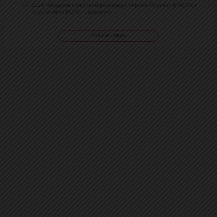
США погодили можливий реекспорт Україні 70 ракет ATACMS і
19:51
12 установок M270 — документ
Більше новин