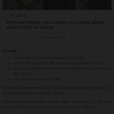
Нові тарифи:
при оплаті ЛеоКарт для студентів – 11,5 грн;
при оплаті додатком або загальною ЛеоКарт – 23 грн;
при оплаті банківською карткою/телефоном з підтримкою
NFC – 26 грн;
при оплаті готівкою – 30 грн.
Вартість перевезення багажу при безготівковому розрахунку –
23 грн, а при оплаті готівкою – 30 грн.
Студентський абонемент на всі види транспорту – 575 грн,
загальний абонемент на всі види транспорту – 1150 грн.