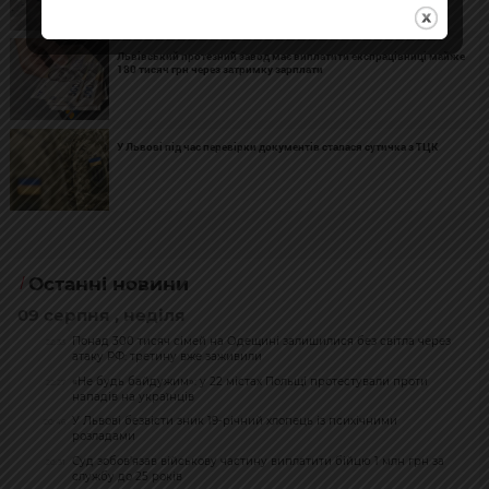
Львівський протезний завод має виплатити експрацівниці майже
180 тисяч грн через затримку зарплати
У Львові під час перевірки документів сталася сутичка з ТЦК
Останні новини
09 серпня , неділя
Понад 300 тисяч сімей на Одещині залишилися без світла через
22:33
атаку РФ: третину вже заживили
«Не будь байдужим»: у 22 містах Польщі протестували проти
22:27
нападів на українців
У Львові безвісти зник 19-річний хлопець із психічними
20:46
розладами
Суд зобов’язав військову частину виплатити бійцю 1 млн грн за
20:31
службу до 25 років