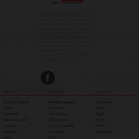
Команда інформаційного ресурсу
Західна Україна News своєчасно
розповідає своїй аудиторії про
найважливіші події, особливо
зосереджуючись на областях
Західної України. Доречні факти,
тенденції та різноманітні цікавинки
охоплюють ключові сфери життя,
акцентуючи на головних
повідомленнях зі стрічок новин
інформаційних агенцій
РЕГІОНИ
РУБРИКИ
НАГОЛОС
Західна Україна
Новини з фронту
Спецтема
Львів
Політика
Львів
Тернопіль
Економіка
Відео
Хмельницький
Суспільство
Фото
Чернівці
Сім'я і здоров'я
Блоги
Ужгород
Культура
Коментар
Рівне
Події