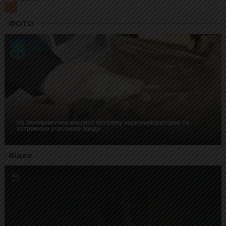
ФОТО
На Хмельниччині викрито потужну нарколабораторію та
затримано учасників банди
Відео