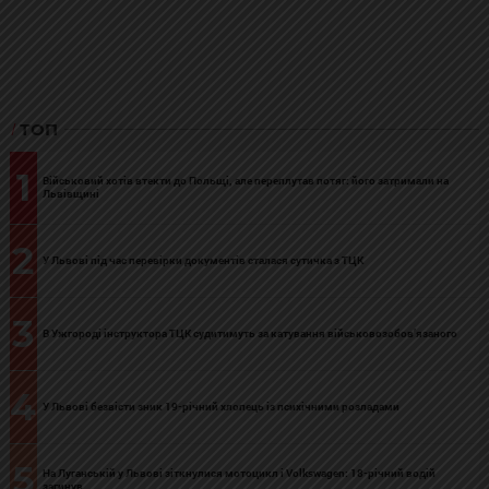
ТОП
1
Військовий хотів втекти до Польщі, але переплутав потяг: його затримали на
Львівщині
2
У Львові під час перевірки документів сталася сутичка з ТЦК
3
В Ужгороді інструктора ТЦК судитимуть за катування військовозобов’язаного
4
У Львові безвісти зник 19-річний хлопець із психічними розладами
5
На Луганській у Львові зіткнулися мотоцикл і Volkswagen: 18-річний водій
загинув