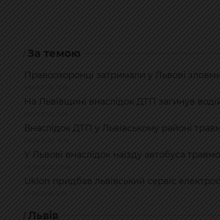
За темою
Правоохоронці затримали у Львові зловм
08.08.2026, 12:55
На Львівщині внаслідок ДТП загинув водій
08.08.2026, 11:25
Внаслідок ДТП у Львівському районі трав
08.08.2026, 10:18
У Львові внаслідок наїзду автобуса травм
08.08.2026, 09:56
Uklon придбав львівський сервіс електро
07.08.2026, 21:51
Львів