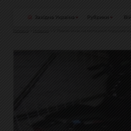
Західна Україна
Рубрики
Ві
Головна
Новини
У Львові юнак на мотоциклі порушив 