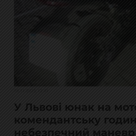
16.11.2025, 12:41
У Львові юнак на мо
комендантську годин
небезпечний маневр