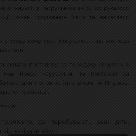
не зіткнувся з патрульним авто, що рухалося
ції, юнак продовжив їхати та намагався
 у сусідньому селі. З’ясувалося, що хлопець
альності.
неї склали постанову за передачу керування
 має права керування, та протокол за
ачене для неповнолітніх віком 14–16 років.
альної превенції.
тьків:
нтролюйте, де перебувають ваші діти.
відповідати віку».