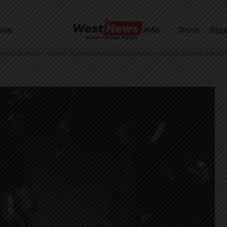
йна
Фото
Від
комендантську годину та вчинив небезпечний маневр перед патру