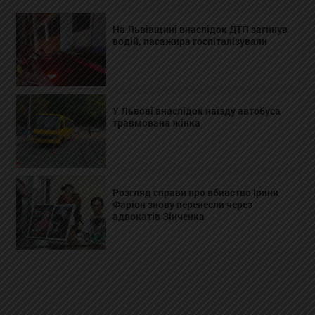
На Львівщині внаслідок ДТП загинув
водій, пасажира госпіталізували
У Львові внаслідок наїзду автобуса
травмована жінка
Розгляд справи про вбивство Ірини
Фаріон знову перенесли через
адвокатів Зінченка