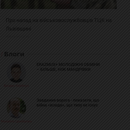
Про напад на військовослужбовців ТЦК на
Львівщині
2025-02-19 11:31:54
Блоги
ERAZMUS+ МОЛОДІЖНІ ОБМІНИ
– БІЛЬШЕ, НІЖ МАНДРІВКИ
Богдан Козійчук
Завдання ворога - показати, що
війна «всюди», що тилу не існує
Михайло Цимбалюк