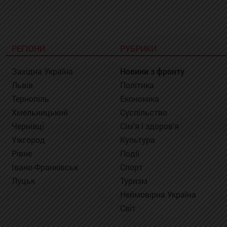
РЕГІОНИ
РУБРИКИ
Західна Україна
Новини з фронту
Львів
Політика
Тернопіль
Економіка
Хмельницький
Суспільство
Чернівці
Сім'я і здоров'я
Ужгород
Культура
Рівне
Події
Івано-Франківськ
Спорт
Луцьк
Туризм
Неймовірна Україна
Світ