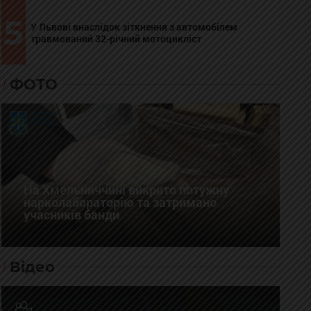
5
У Львові внаслідок зіткнення з автомобілем
травмований 32-річний мотоцикліст
ФОТО
На Хмельниччині викрито потужну
нарколабораторію та затримано
учасників банди
Відео