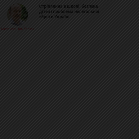
Стрілянина в школі, безпека
дітей і проблема нелегальної
зброї в Україні
Михайло Цимбалюк