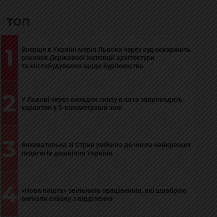
ТОП
1
Вперше в Україні мерія Львова через суд оскаржить
рішення Державної інспекції архітектури
та містобудування щодо будівництва
2
У Львові через випадок сказу в кота запровадять
карантин у 5-кілометровій зоні
3
Вихователька зі Стрия увійшла до числа найкращих
педагогів дошкілля України
4
«Нова пошта» звільнила працівників, які шваброю
вигнали собаку з відділення