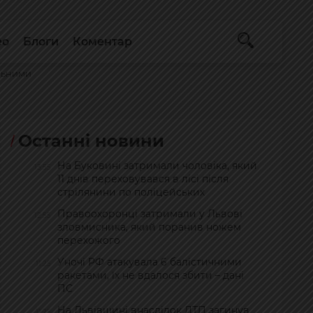
ео
Блоги
Коментар
льними
Останні новини
На Буковині затримали чоловіка, який
13:55
11 днів переховувався в лісі після
стрілянини по поліцейських
Правоохоронці затримали у Львові
12:55
зловмисника, який поранив ножем
перехожого
Уночі РФ атакувала 6 балістичними
11:25
ракетами, їх не вдалося збити – дані
ПС
На Львівщині внаслідок ДТП загинув
11:25