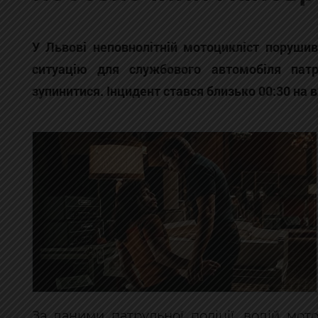
У Львові неповнолітній мотоцикліст поруши
ситуацію для службового автомобіля патр
зупинитися. Інцидент стався близько 00:30 на 
За даними патрульної поліції, водій мо