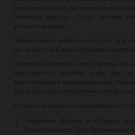
дорожнього знаку «Дати дорогу» та ледь 
головною дорогою. Попри сигнали полі
уникнути зупинки.
Правоохоронці виявили мотоцикл та водія
ще не досяг віку адміністративної відповід
Патрульні викликали матір підлітка. На 
транспортним засобом особі, яка не
адміністративне правопорушення, передб
Також про подію повідомлено сектор ювен
У поліції наголосили на відповідальності ба
«Шановні батьки й опікуни, ко
Розваги мають бути безпечними та 