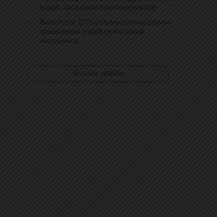
водій, пасажира госпіталізували
Внаслідок ДТП у Львівському районі
10:18
травмовані водій та пасажир
мотоцикла
Більше новин