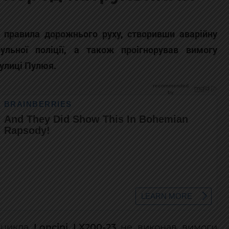
в правила дорожнього руху, створивши аварійну
ульної поліції, а також проігнорував вимогу
вулиці Пулюя.
тоцикла
Loncini LX200-23
не виконав вимоги