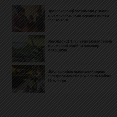
Правоохоронці затримали у Львові
зловмисника, який поранив ножем
перехожого
Внаслідок ДТП у Львівському районі
травмовані водій та пасажир
мотоцикла
Uklon придбав львівський сервіс
електросамокатів e-Wings за майже
98 млн грн