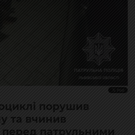
тоциклі порушив
у та вчинив
 перед патрульними