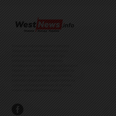
Команда інформаційного ресурсу
Західна Україна News своєчасно
розповідає своїй аудиторії про
найважливіші події, особливо
зосереджуючись на областях Західної
України. Доречні факти, тенденції та
різноманітні цікавинки охоплюють
ключові сфери життя, акцентуючи на
головних повідомленнях зі стрічок
новин інформаційних агенцій