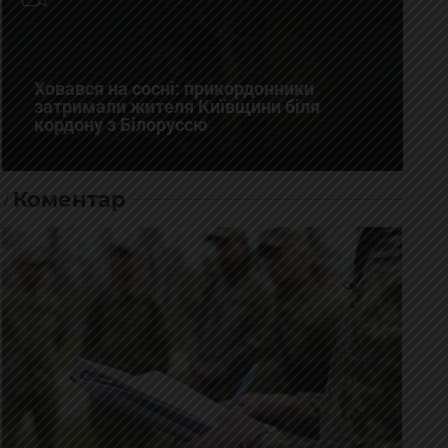
Ховався на сосні: прикордонники
затримали жителя Київщини біля
кордону з Білоруссю
Коментар