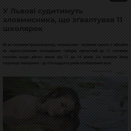
У Львові судитимуть
зловмисника, що зґвалтував 11
школярок
Як встановили правоохоронці, зловмисник - керівник одного з офіційно
не зареєстрованих молодіжних таборів, причетний до 11 злочинів,
скоєних щодо дівчат віком від 11 до 14 років. За вчинене йому
загрожує покарання - до п’ятнадцяти років позбавлення волі.