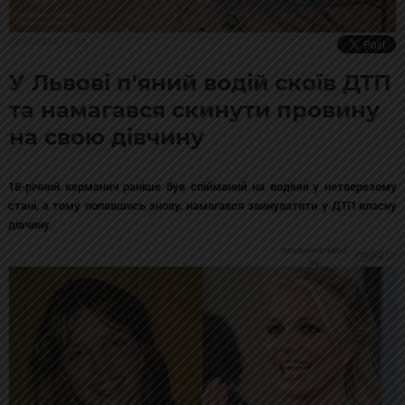
22.07.2024, 14:41
У Львові п'яний водій скоїв ДТП
та намагався скинути провину
на свою дівчину
18-річний керманич раніше був спійманий на водінні у нетверезому
стані, а тому попавшись знову, намагався звинуватити у ДТП власну
дівчину