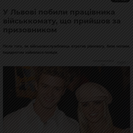
У Львові побили працівника
військкомату, що прийшов за
призовником
Після того, як військовослужбовець втратив рівновагу, били ногами.
Інцидентом зайнялася поліція.