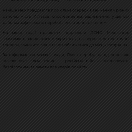
Раніше мер повідомляв про кілька осередків займання у різних
районах міста. У Львові спостерігається задимлення, у деяких
районах зафіксовано перебої з електропостачанням.
На місці події працюють підрозділи ДСНС. Мешканців
закликають залишатися в укриттях до завершення повітряної
тривоги, зачинити вікна та не наближатися до місць загоряння.
За інформацією міської влади, Львів перебуває під ворожою
атакою вже кілька годин — російські війська застосовують
безпілотники та ракети для ударів по місту.