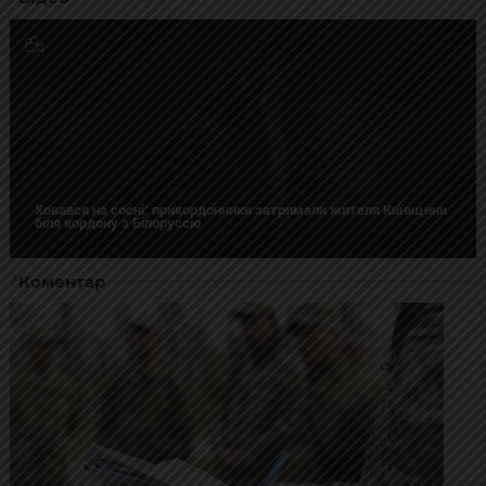
Ховався на сосні: прикордонники затримали жителя Київщини
біля кордону з Білоруссю
Коментар