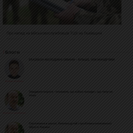
Про напад на військовослужбовців ТЦК на Львівщині
2025-02-19 11:31:54
Блоги
ERAZMUS+ МОЛОДІЖНІ ОБМІНИ – БІЛЬШЕ, НІЖ МАНДРІВКИ
Богдан Козійчук
Завдання ворога - показати, що війна «всюди», що тилу не
існує
Михайло Цимбалюк
Стрілянина в школі, безпека дітей і проблема нелегальної
зброї в Україні