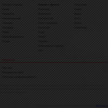
Західна Україна
Новини з фронту
Спецтема
Львів
Політика
Львів
Тернопіль
Економіка
Відео
Хмельницький
Суспільство
Фото
Чернівці
Сім'я і здоров'я
Блоги
Ужгород
Культура
Коментар
Рівне
Події
Івано-Франківськ
Спорт
Луцьк
Туризм
Неймовірна Україна
Світ
РЕДАКЦІЯ
Про нас
Реклама на сайті
Політика конфіденційності
При повному або частковому відтворенні матеріалів активне посилання на westnews.info
обов'язкове. Адміністрація сайту може не поділяти думку автора і не несе відповідальності
за авторські матеріали.
© 2018—2026 westnews.info Розробка та підтримка
BDS-studio