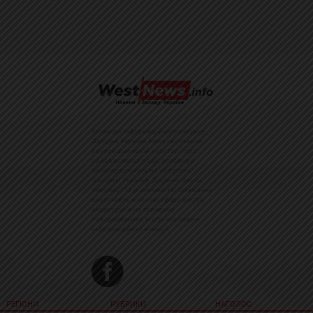
Команда інформаційного ресурсу
Західна Україна News своєчасно
розповідає своїй аудиторії про
найважливіші події, особливо
зосереджуючись на областях
Західної України. Доречні факти,
тенденції та різноманітні цікавинки
охоплюють ключові сфери життя,
акцентуючи на головних
повідомленнях зі стрічок новин
інформаційних агенцій
РЕГІОНИ
РУБРИКИ
НАГОЛОС