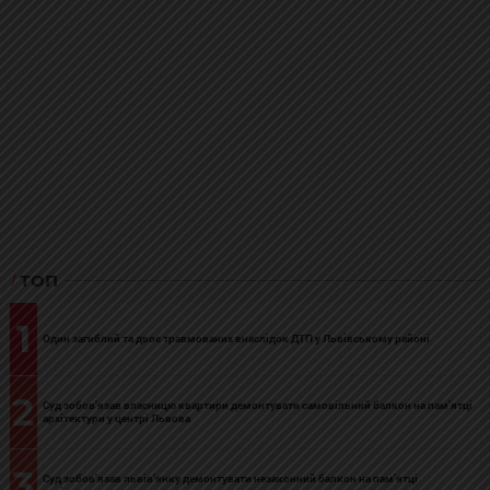
ТОП
1
Один загиблий та двоє травмованих внаслідок ДТП у Львівському районі
2
Суд зобов’язав власницю квартири демонтувати самовільний балкон на пам’ятці
архітектури у центрі Львова
3
Суд зобов’язав львів’янку демонтувати незаконний балкон на пам’ятці