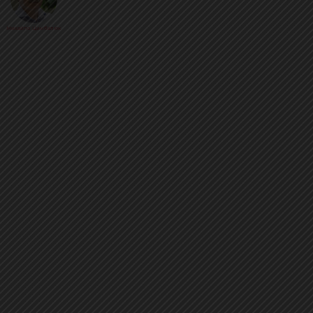
Михайло Цимбалюк