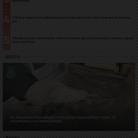
архітектури
4
У Львові через спеку деформувалися трамвайні колії: шість маршрутів змінили
рух
5
«МакДональдз» презентував технічні рішення для усунення шуму і запахів у дворі
на площі Ринок
ФОТО
На Хмельниччині викрито потужну нарколабораторію та
затримано учасників банди
Відео