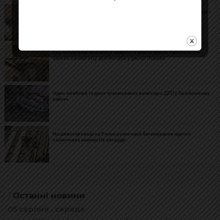
«МакДональдз» презентував технічні рішення для усунення шуму і
запахів у дворі на площі Ринок
Суд зобов’язав власницю квартири демонтувати самовільний
балкон на пам’ятці архітектури у центрі Львова
Один загиблий та двоє травмованих внаслідок ДТП у Львівському
районі
На шляхопроводі на Рясне розпочали бетонування одного
з ключових елементів споруди
Останні новини
05 серпня , середа