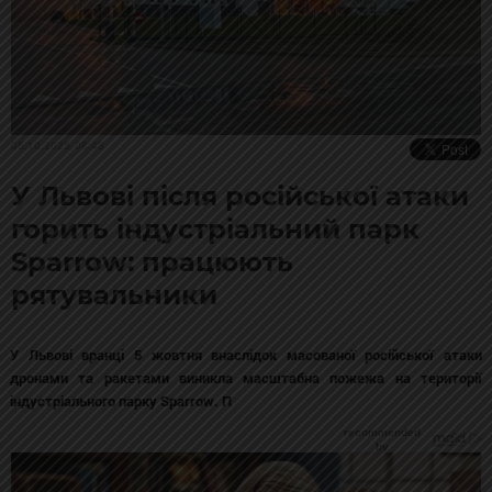
05.10.2025, 08:48
У Львові після російської атаки
горить індустріальний парк
Sparrow: працюють
рятувальники
У Львові вранці 5 жовтня внаслідок масованої російської атаки
дронами та ракетами виникла масштабна пожежа на території
індустріального парку Sparrow. П