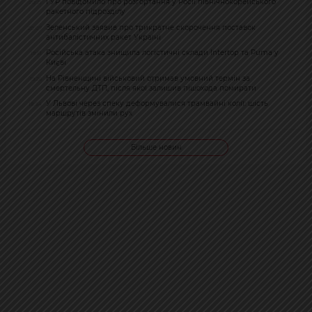
ГУР повідомило про розгортання у Росії північнокорейського
20:21
ракетного підрозділу
Зеленський заявив про трикратне скорочення поставок
20:07
антибалістичних ракет Україні
Російська атака знищила логістичні склади Intertop та Puma у
19:51
Києві
На Рівненщині військовий отримав умовний термін за
19:26
смертельну ДТП, після якої залишив пішохода помирати
У Львові через спеку деформувалися трамвайні колії: шість
18:54
маршрутів змінили рух
Більше новин