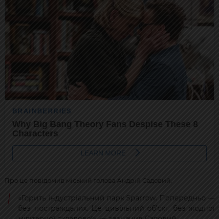
Про це повідомив міський голова Андрій Садовий.
«Горить індустріальний парк Sparrow. Попередньо —
без постраждалих. Це цивільний об’єкт, без жодної
мілітарної складової», — зазначив Садовий.