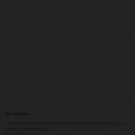
За темою
У Львові через спеку деформувалися трамвайні колії: шість
маршрутів змінили рух
05.08.2026, 18:54