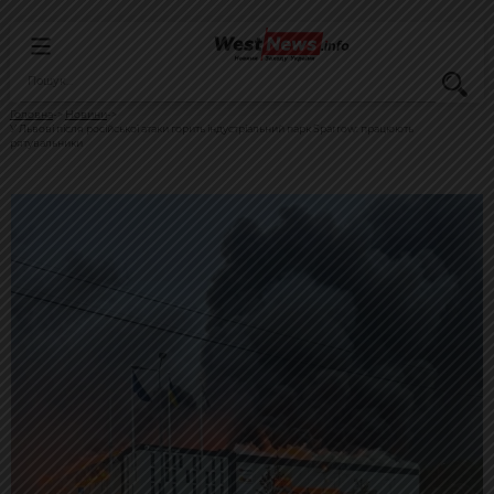
Головна
Новини
У Львові після російської атаки горить індустріальний парк Sparrow: працюють
рятувальники