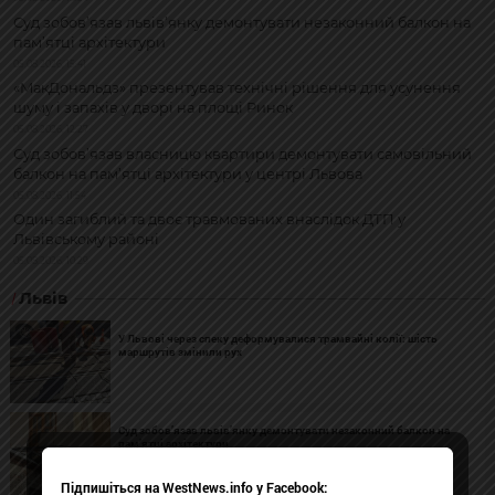
Суд зобов’язав львів’янку демонтувати незаконний балкон на
пам’ятці архітектури
05.08.2026, 15:41
«МакДональдз» презентував технічні рішення для усунення
шуму і запахів у дворі на площі Ринок
05.08.2026, 12:27
Суд зобов’язав власницю квартири демонтувати самовільний
балкон на пам’ятці архітектури у центрі Львова
05.08.2026, 11:54
Один загиблий та двоє травмованих внаслідок ДТП у
Львівському районі
05.08.2026, 10:29
Львів
У Львові через спеку деформувалися трамвайні колії: шість
маршрутів змінили рух
Суд зобов’язав львів’янку демонтувати незаконний балкон на
пам’ятці архітектури
Підпишіться на WestNews.info у Facebook: