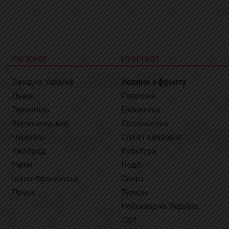
РЕГІОНИ
РУБРИКИ
Західна Україна
Новини з фронту
Львів
Політика
Тернопіль
Економіка
Хмельницький
Суспільство
Чернівці
Сім'я і здоров'я
Ужгород
Культура
Рівне
Події
Івано-Франківськ
Спорт
Луцьк
Туризм
Неймовірна Україна
Світ