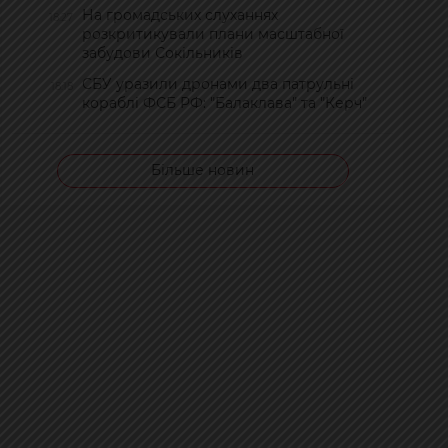
На громадських слуханнях
18:27
розкритикували плани масштабної
забудови Сокільників
СБУ уразили дронами два патрульні
18:18
кораблі ФСБ РФ: "Балаклава" та "Керч"
Більше новин