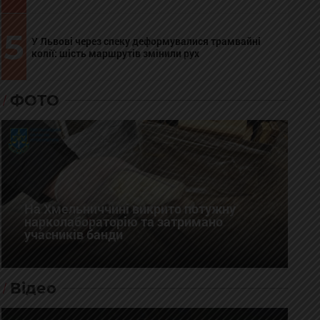
5
У Львові через спеку деформувалися трамвайні
колії: шість маршрутів змінили рух
ФОТО
На Хмельниччині викрито потужну
нарколабораторію та затримано
учасників банди
Відео