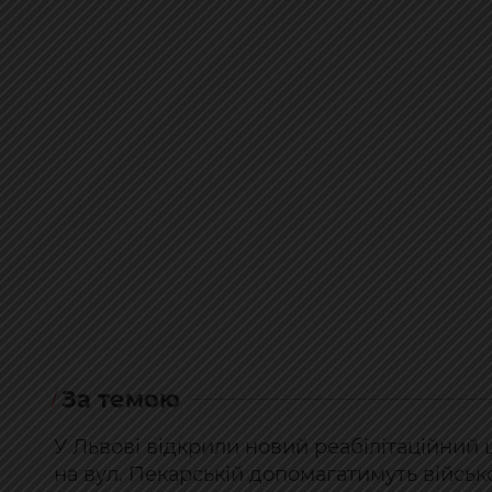
За темою
У Львові відкрили новий реабілітаційни
на вул. Пекарській допомагатимуть війсь