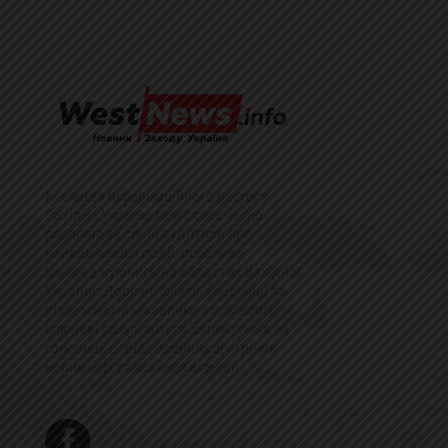
Команда інформаційного ресурсу
Західна Україна News своєчасно
розповідає своїй аудиторії про
найважливіші події, особливо
зосереджуючись на областях Західної
України. Доречні факти, тенденції та
різноманітні цікавинки охоплюють
ключові сфери життя, акцентуючи на
головних повідомленнях зі стрічок
новин інформаційних агенцій