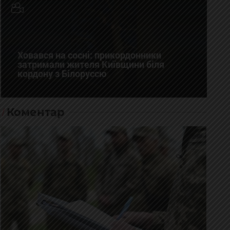
Ховався на сосні: прикордонники
затримали жителя Київщини біля
кордону з Білоруссю
Коментар