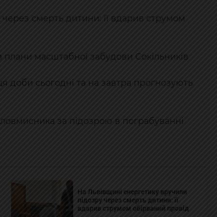
 через смерть дитини: її вдарив струмом
и плани масштабної забудови Сокільників
я доби сьогодні та на завтра прогнозують
зловмисника за підозрою в пограбуванні
На Львівщині енергетику вручили
підозру через смерть дитини: її
вдарив струмом обірваний провід