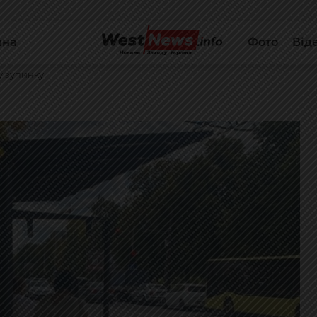
йна
Фото
Від
у зупинку