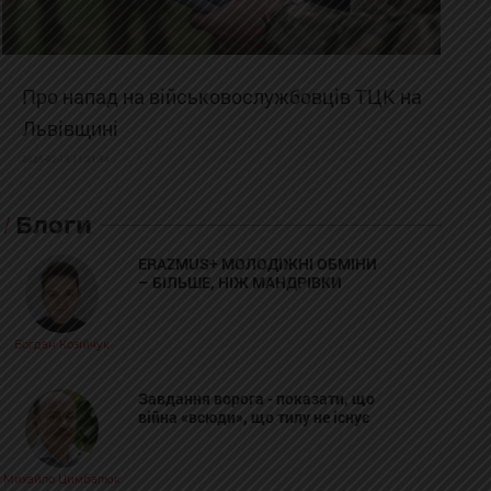
Про напад на військовослужбовців ТЦК на
Львівщині
2025-02-19 11:31:54
Блоги
ERAZMUS+ МОЛОДІЖНІ ОБМІНИ
– БІЛЬШЕ, НІЖ МАНДРІВКИ
Богдан Козійчук
Завдання ворога - показати, що
війна «всюди», що тилу не існує
Михайло Цимбалюк