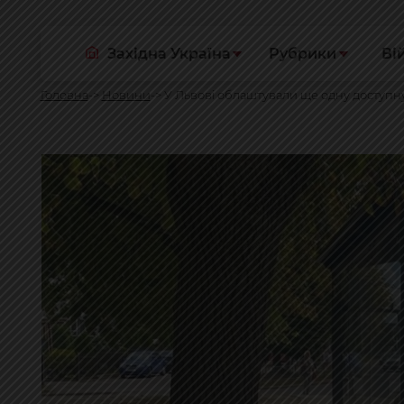
Західна Україна
Рубрики
Ві
Головна
Новини
У Львові облаштували ще одну доступн