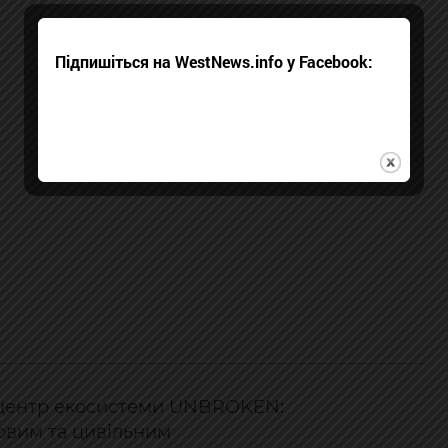
Підпишіться на WestNews.info у Facebook:
й центр екосистеми UNBROKEN:
ковим та цивільним