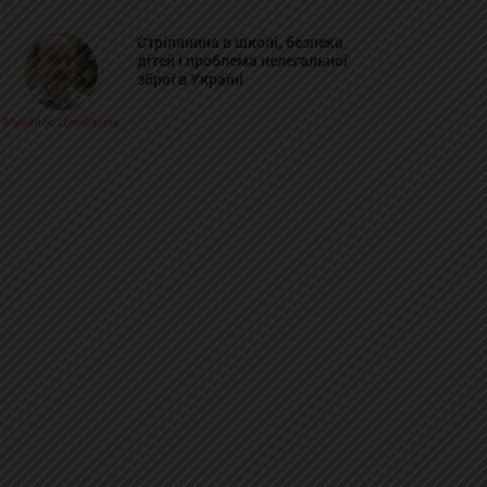
Стрілянина в школі, безпека
дітей і проблема нелегальної
зброї в Україні
Михайло Цимбалюк