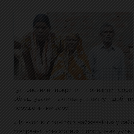
Тут оновили покриття, понизили борд
облаштували тактильну плитку, щоб пр
порушеннями зору.
«Ця вулиця є однією з найжвавіших у райо
створення комфортних і доступних умов 