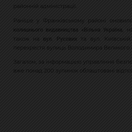
районній адміністрації.
Раніше у Франківському районі онови
колишнього видавництва «Вільна Україна
, н
вул. Русових
також на
та вул. Київській
перехрестя вулиць Володимира Великого –
Загалом, за інформацією управління безпе
вже понад 200 зупинок облаштовані відпо