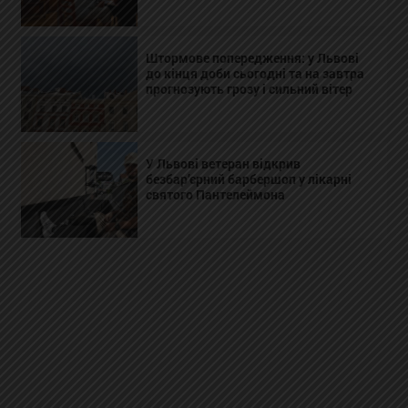
Штормове попередження: у Львові
до кінця доби сьогодні та на завтра
прогнозують грозу і сильний вітер
У Львові ветеран відкрив
безбар’єрний барбершоп у лікарні
святого Пантелеймона