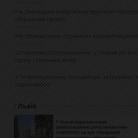
06.08.2026, 19:52
На Львівщині енергетику вручили підозру
обірваний провід
06.08.2026, 19:41
На громадських слуханнях розкритикувал
06.08.2026, 18:27
Штормове попередження: у Львові до кінц
грозу і сильний вітер
06.08.2026, 16:04
У Новояворівську поліцейські затримали 
перехожого
06.08.2026, 14:57
Львів
У Львові відкрили новий
реабілітаційний центр екосистеми
UNBROKEN: на вул. Пекарській
допомагатимуть військовим