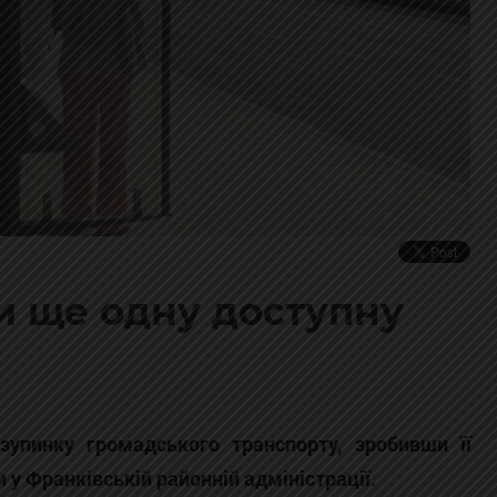
и ще одну доступну
зупинку громадського транспорту, зробивши її
 у Франківській районній адміністрації.