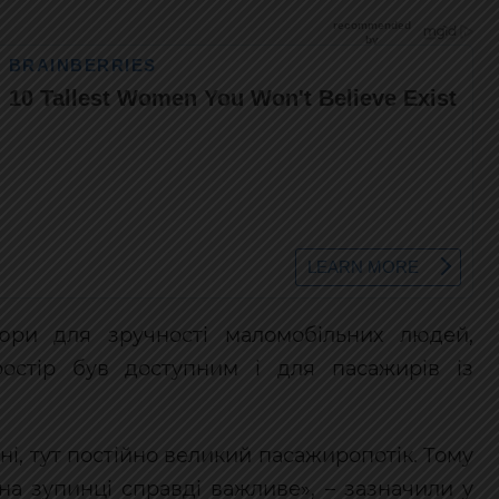
юри для зручності маломобільних людей,
остір був доступним і для пасажирів із
ні, тут постійно великий пасажиропотік. Тому
на зупинці справді важливе», – зазначили у