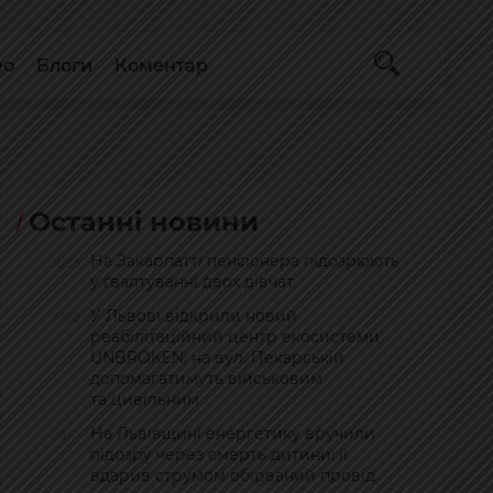
ео
Блоги
Коментар
Останні новини
На Закарпатті пенсіонера підозрюють
20:38
у ґвалтуванні двох дівчат
У Львові відкрили новий
19:52
реабілітаційний центр екосистеми
UNBROKEN: на вул. Пекарській
допомагатимуть військовим
та цивільним
На Львівщині енергетику вручили
19:41
підозру через смерть дитини: її
вдарив струмом обірваний провід