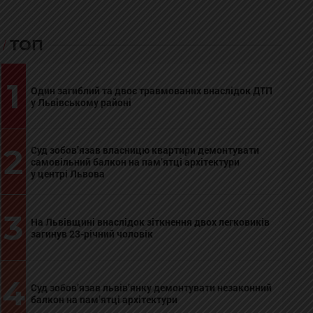
ТОП
1
Один загиблий та двоє травмованих внаслідок ДТП
у Львівському районі
2
Суд зобов’язав власницю квартири демонтувати
самовільний балкон на пам’ятці архітектури
у центрі Львова
3
На Львівщині внаслідок зіткнення двох легковиків
загинув 23-річний чоловік
4
Суд зобов’язав львів’янку демонтувати незаконний
балкон на пам’ятці архітектури