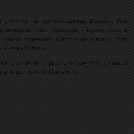
вул. Володимира Великого біля
ли зупинки на
а перехресті вул. Сахарова – Вітовського, а
. Наразі тривають роботи на зупинці біля
 Княгині Ольги.
ки та вуличної інфраструктури ЛМР, у Львові
відно до норм безбар’єрності