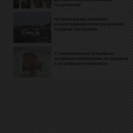
та цивільним
На громадських слуханнях
розкритикували плани масштабної
забудови Сокільників
У Новояворівську поліцейські
затримали зловмисника за підозрою
в пограбуванні перехожого