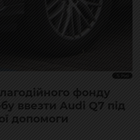
благодійного фонду
у ввезти Audi Q7 під
ої допомоги