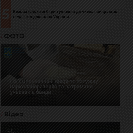
5
Вихователька зі Стрия увійшла до числа найкращих
педагогів дошкілля України
ФОТО
На Хмельниччині викрито потужну
нарколабораторію та затримано
учасників банди
Відео