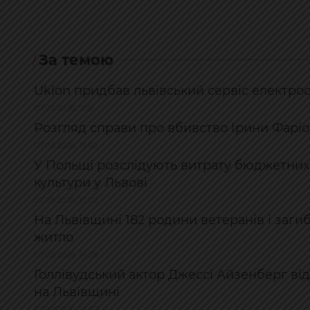
За темою
Uklon придбав львівський сервіс електро
07.08.2026, 21:51
Розгляд справи про вбивство Ірини Фаріо
07.08.2026, 19:50
У Польщі розслідують витрату бюджетних
культури у Львові
07.08.2026, 17:02
На Львівщині 182 родини ветеранів і заги
житло
07.08.2026, 14:28
Голлівудський актор Джессі Айзенберг відві
на Львівщині
07.08.2026, 14:07