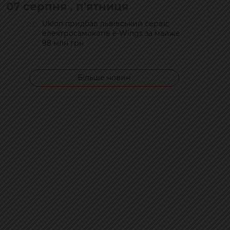
07 серпня , п'ятниця
Uklon придбав львівський сервіс
21:51
електросамокатів e-Wings за майже
98 млн грн
Більше новин