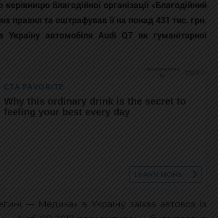
 керівницю благодійної організації «Благодійний
х правил та оштрафував її на понад 431 тис. грн.
в Україну автомобіля Audi Q7 як гуманітарної
егині — Медика» в Україну заїхав автовоз із