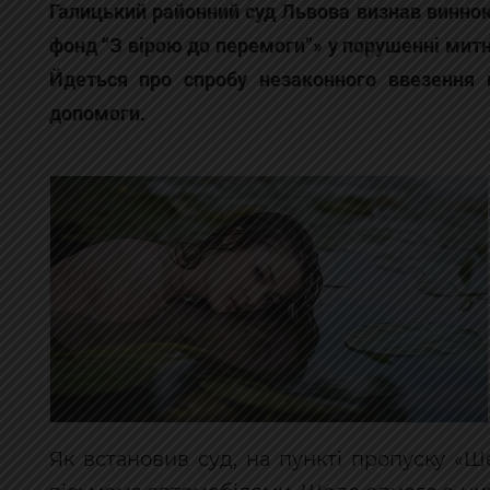
Галицький районний суд Львова визнав винною
фонд “З вірою до перемоги”» у порушенні митни
Йдеться про спробу незаконного ввезення 
допомоги.
Як встановив суд, на пункті пропуску «Ш