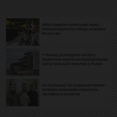
Uklon придбав львівський сервіс
електросамокатів e-Wings за майже
98 млн грн
У Польщі розслідують витрату
бюджетних коштів на недобудований
Центр польської культури у Львові
На Львівщині 182 родини ветеранів і
загиблих захисників отримають
сертифікати на житло