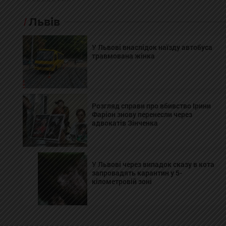
Львів
У Львові внаслідок наїзду автобуса
травмована жінка
Розгляд справи про вбивство Ірини
Фаріон знову перенесли через
адвокатів Зінченка
У Львові через випадок сказу в кота
запровадять карантин у 5-
кілометровій зоні