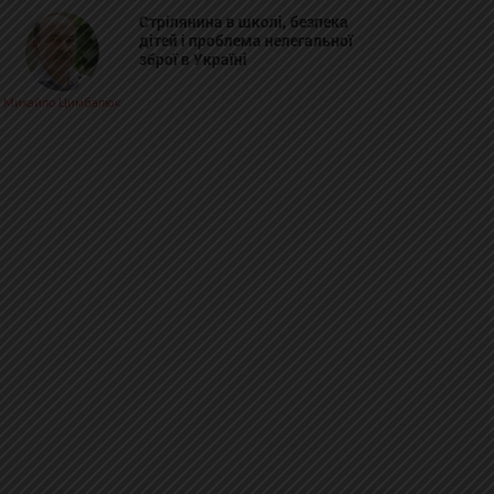
Стрілянина в школі, безпека
дітей і проблема нелегальної
зброї в Україні
Михайло Цимбалюк