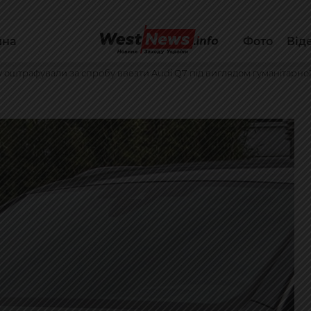
йна
Фото
Від
 оштрафували за спробу ввезти Audi Q7 під виглядом гуманітарно