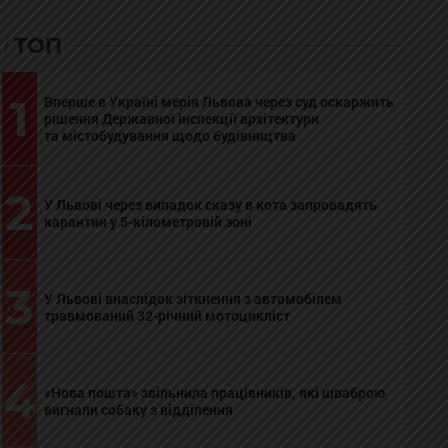
ТОП
1
Вперше в Україні мерія Львова через суд оскаржить
рішення Державної інспекції архітектури
та містобудування щодо будівництва
2
У Львові через випадок сказу в кота запровадять
карантин у 5-кілометровій зоні
3
У Львові внаслідок зіткнення з автомобілем
травмований 32-річний мотоцикліст
4
«Нова пошта» звільнила працівників, які шваброю
вигнали собаку з відділення