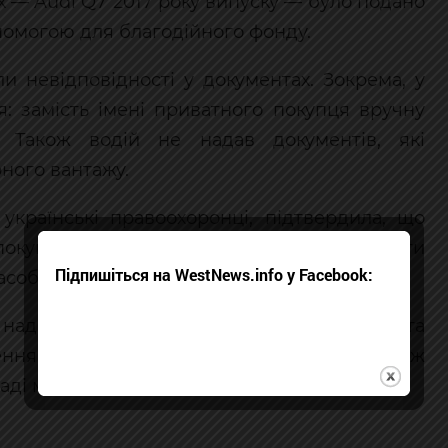
х — Audi Q7 2017 року випуску — було подано
помогою для благодійного фонду.
и невідповідності у документах. Зокрема, у
: замість імені приватного покупця вручну
ї. Також водій не надав документів, які
ного вантажу.
українські правоохоронці, підтвердила, що
окупка, а не гуманітарна допомога. Експерти
Підпишіться на WestNews.info у Facebook:
собу приблизно у 862 тис. грн.
 надала митним органам недостовірні дані та
ння автомобіля. Окрім штрафу, з неї також
аді митниці.