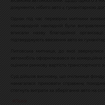
вісьмома автомобілями. Щодо одного з ни
документи, нібито авто є гуманітарною до
Однак під час перевірки митники виявил
міжнародній накладній були виправлення
вписали назву благодійної організаці
підтверджують ввезення авто як гуманітар
Литовська митниця, до якої звернулися 
автомобіль оформлювався як комерційна п
оцінили ринкову вартість транспортного за
Суд дійшов висновку, що очільниця фонду
намагалася приховати справжнє походже
стягнуть витрати за зберігання авто на скл
Львів