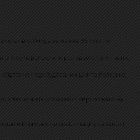
самокатів e-Wings за майже 98 млн грн
н знову перенесли через адвокатів Зінченка
 коштів на недобудований Центр польської
блих захисників отримають сертифікати на
дав військових на реабілітації у санаторії