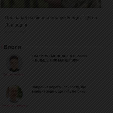
Про напад на військовослужбовців ТЦК на
Львівщині
2025-02-19 11:31:54
Блоги
ERAZMUS+ МОЛОДІЖНІ ОБМІНИ
– БІЛЬШЕ, НІЖ МАНДРІВКИ
Богдан Козійчук
Завдання ворога - показати, що
війна «всюди», що тилу не існує
Михайло Цимбалюк