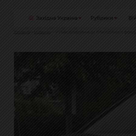
Західна Україна
Рубрики
Ві
Головна
Новини
У Львові керівницю благодійного фонду