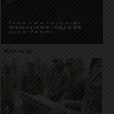
Ховався на сосні: прикордонники
затримали жителя Київщини біля
кордону з Білоруссю
Коментар