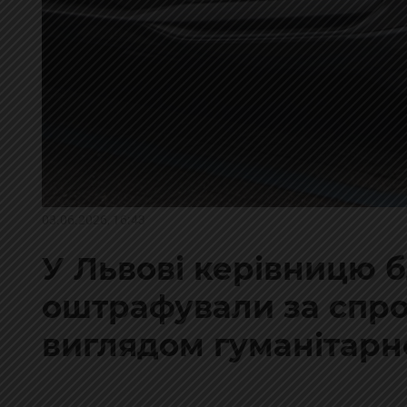
03.06.2026, 16:43
У Львові керівницю 
оштрафували за спроб
виглядом гуманітарн