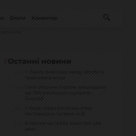
ео
Блоги
Коментар
ї допомоги
Останні новини
У Львові внаслідок наїзду автобуса
09:56
травмована жінка
Сили оборони України знешкодили
08:58
ще 1190 російських окупантів –
Генштаб
У Києві через російську атаку
08:53
постраждали четверо осіб
8 серпня: що треба знати про цей
07:45
день