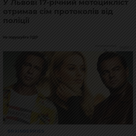
У Львові 17-річний мотоцикліст
отримав сім протоколів від
поліції
Не порушуйте ПДР