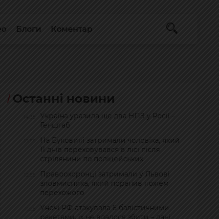
ео
Блоги
Коментар
Останні новини
Україна уразила ще два НПЗ у Росії –
14:35
Генштаб
На Буковині затримали чоловіка, який
13:55
11 днів переховувався в лісі після
стрілянини по поліцейських
Правоохоронці затримали у Львові
12:55
зловмисника, який поранив ножем
перехожого
Уночі РФ атакувала 6 балістичними
11:25
ракетами, їх не вдалося збити – дані