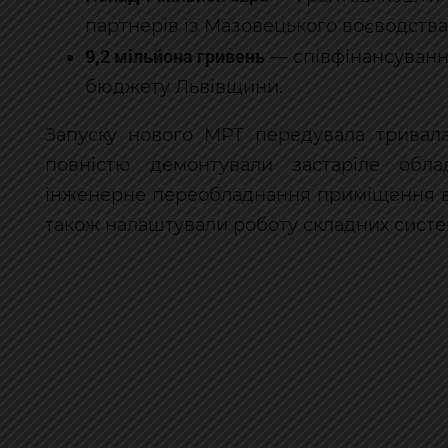
партнерів із Мазовецького воєводства
9,2 мільйона гривень
— співфінансування
бюджету Львівщини.
Запуску нового МРТ передувала тривала 
повністю демонтували застаріле обла
інженерне переобладнання приміщення ві
також налаштували роботу складних систе