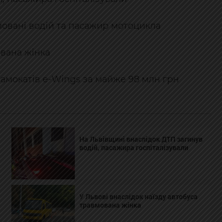
мовані водій та пасажир мотоцикла
ована жінка
самокатів e-Wings за майже 98 млн грн
На Львівщині внаслідок ДТП загинув
водій, пасажира госпіталізували
У Львові внаслідок наїзду автобуса
травмована жінка