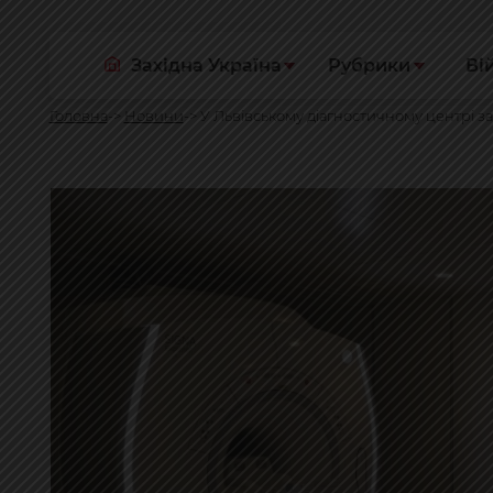
Західна Україна
Рубрики
Ві
Головна
Новини
У Львівському діагностичному центрі з