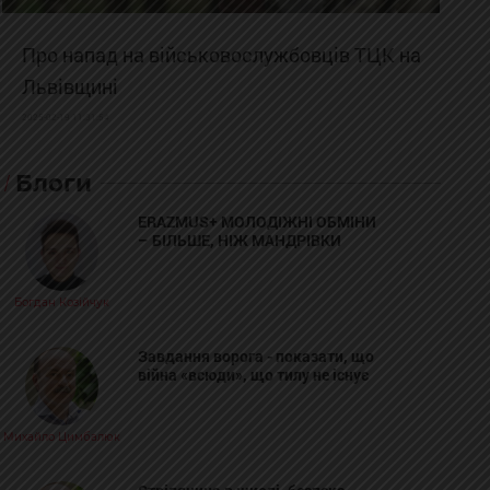
Про напад на військовослужбовців ТЦК на
Львівщині
2025-02-19 11:31:54
Блоги
ERAZMUS+ МОЛОДІЖНІ ОБМІНИ
– БІЛЬШЕ, НІЖ МАНДРІВКИ
Богдан Козійчук
Завдання ворога - показати, що
війна «всюди», що тилу не існує
Михайло Цимбалюк