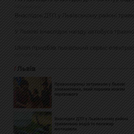
08.08.2026, 11:25
Внаслідок ДТП у Львівському районі трав
08.08.2026, 10:18
У Львові внаслідок наїзду автобуса травм
08.08.2026, 09:56
Uklon придбав львівський сервіс електро
07.08.2026, 21:51
Львів
Правоохоронці затримали у Львові
зловмисника, який поранив ножем
перехожого
Внаслідок ДТП у Львівському районі
травмовані водій та пасажир
мотоцикла