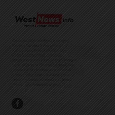
Команда інформаційного ресурсу
Західна Україна News своєчасно
розповідає своїй аудиторії про
найважливіші події, особливо
зосереджуючись на областях Західної
України. Доречні факти, тенденції та
різноманітні цікавинки охоплюють
ключові сфери життя, акцентуючи на
головних повідомленнях зі стрічок
новин інформаційних агенцій