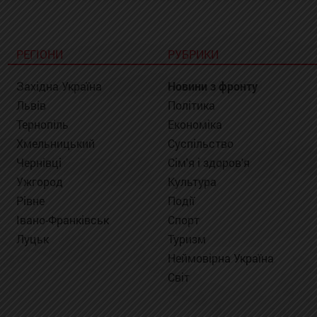
РЕГІОНИ
РУБРИКИ
Західна Україна
Новини з фронту
Львів
Політика
Тернопіль
Економіка
Хмельницький
Суспільство
Чернівці
Сім'я і здоров'я
Ужгород
Культура
Рівне
Події
Івано-Франківськ
Спорт
Луцьк
Туризм
Неймовірна Україна
Світ