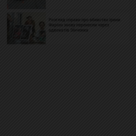
Розгляд справи про вбивство Ірини
Фаріон знову перенесли через
адвокатів Зінченка