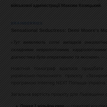
військової адміністрації Максим Козицький.
Тут виявляють сотні випадків онкологіч
«
складними неврологічними, кардіологічним
діагностика була оперативною та якісною»
, —
Новітній томограф вдалося придбати 
українсько-польського проєкту «Зазирн
програмою Interreg NEXT Польща–Україна.
Загальна вартість проєкту для Львівщини с
Понад 1 мільйон євро
— грантові кошти 