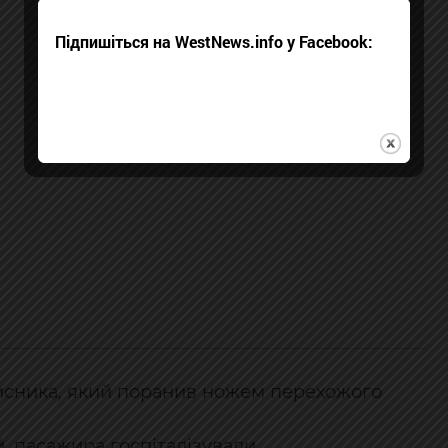
Підпишіться на WestNews.info у Facebook:
исника, який поранив ножем перехожого
, пасажира госпіталізували