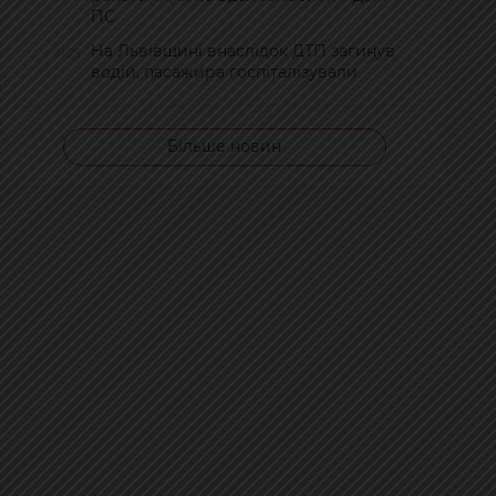
ПС
На Львівщині внаслідок ДТП загинув
11:25
водій, пасажира госпіталізували
Більше новин