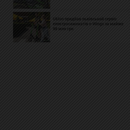
Uklon придбав львівський сервіс
електросамокатів e-Wings за майже
98 млн грн