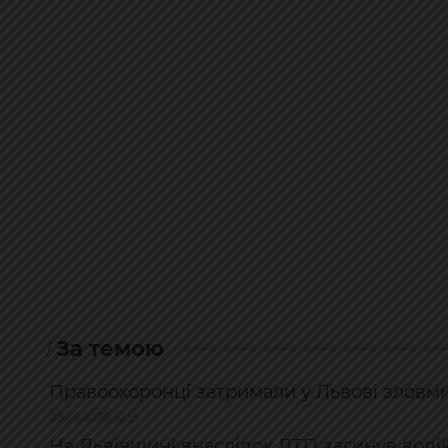
За темою
Правоохоронці затримали у Львові зловм
08.08.2026, 12:55
На Львівщині внаслідок ДТП загинув водій