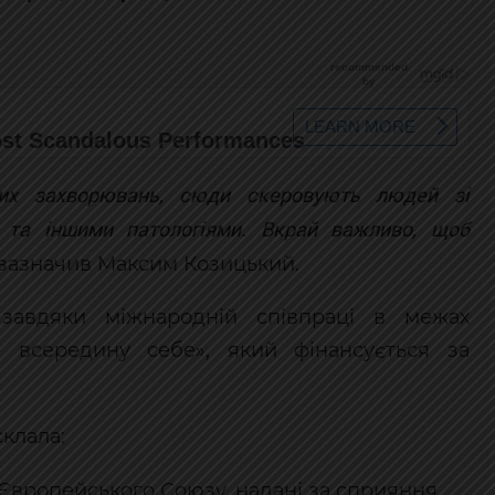
них захворювань, сюди скеровують людей зі
и та іншими патологіями. Вкрай важливо, щоб
 зазначив Максим Козицький.
завдяки міжнародній співпраці в межах
и всередину себе», який фінансується за
клала:
Європейського Союзу, надані за сприяння