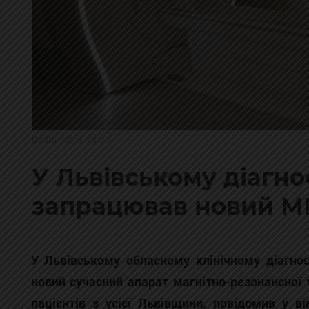
02.06.2026, 15:22
У Львівському діагн
запрацював новий МР
У Львівському обласному клінічному діагно
новий сучасний апарат магнітно-резонансної
пацієнтів з усієї Львівщини, повідомив у ві