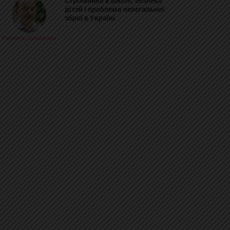
Стрілянина в школі, безпека
дітей і проблема нелегальної
зброї в Україні
Михайло Цимбалюк