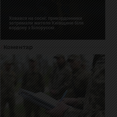
Ховався на сосні: прикордонники
затримали жителя Київщини біля
кордону з Білоруссю
Коментар