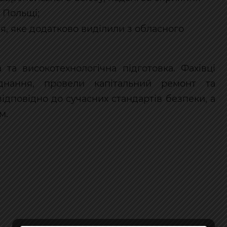
 Польщі;
, яке додатково виділили з обласного
та високотехнологічна підготовка. Фахівці
днання, провели капітальний ремонт та
дповідно до сучасних стандартів безпеки, а
м.