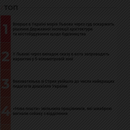
ТОП
1
Вперше в Україні мерія Львова через суд оскаржить
рішення Державної інспекції архітектури
та містобудування щодо будівництва
2
У Львові через випадок сказу в кота запровадять
карантин у 5-кілометровій зоні
3
Вихователька зі Стрия увійшла до числа найкращих
педагогів дошкілля України
4
«Нова пошта» звільнила працівників, які шваброю
вигнали собаку з відділення