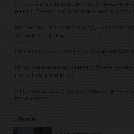
У Львові відкрили новий реабілітаційни
на вул. Пекарській допомагатимуть війсь
06.08.2026, 19:52
На Львівщині енергетику вручили підозру
обірваний провід
06.08.2026, 19:41
На громадських слуханнях розкритикувал
06.08.2026, 18:27
Штормове попередження: у Львові до кінц
грозу і сильний вітер
06.08.2026, 16:04
У Новояворівську поліцейські затримали 
перехожого
06.08.2026, 14:57
Львів