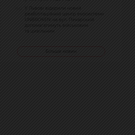
У Львові відкрили новий
19:52
реабілітаційний центр екосистеми
UNBROKEN: на вул. Пекарській
допомагатимуть військовим
та цивільним
Більше новин