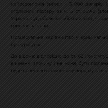
неправомірної вигоди – 3 000 доларів. 
оголосили підозру за ч. 3 ст. 369-2 (з
України. Суд обрав запобіжний захід - тр
гривень застави.
Процесуальне керівництво у кримінальн
прокуратура.
До відома: відповідно до ст. 62 Конститу
вчиненні злочину і не може бути піддан
буде доведено в законному порядку та вс