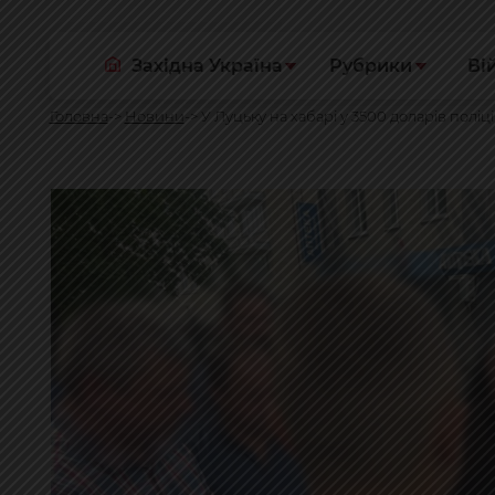
Західна Україна
Рубрики
Ві
Головна
Новини
У Луцьку на хабарі у 3500 доларів пол