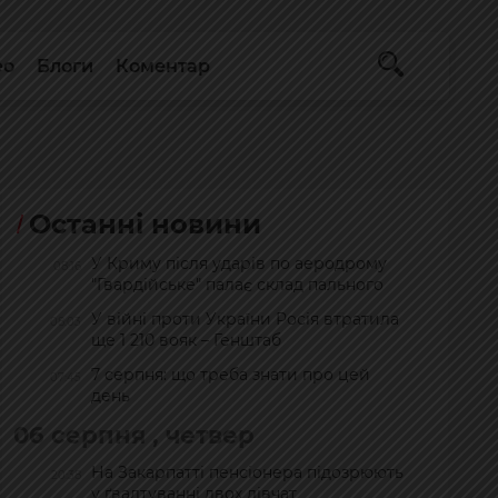
ео
Блоги
Коментар
Останні новини
У Криму після ударів по аеродрому
08:16
"Гвардійське" палає склад пального
У війні проти України Росія втратила
08:03
ще 1 210 вояк – Генштаб
7 серпня: що треба знати про цей
07:45
день
06 серпня , четвер
На Закарпатті пенсіонера підозрюють
20:38
у ґвалтуванні двох дівчат