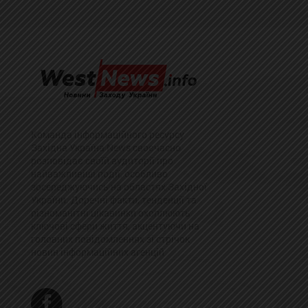
Команда інформаційного ресурсу
Західна Україна News своєчасно
розповідає своїй аудиторії про
найважливіші події, особливо
зосереджуючись на областях Західної
України. Доречні факти, тенденції та
різноманітні цікавинки охоплюють
ключові сфери життя, акцентуючи на
головних повідомленнях зі стрічок
новин інформаційних агенцій