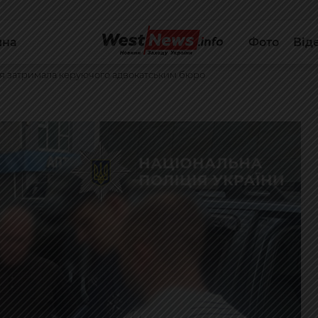
йна
Фото
Від
іція затримала керуючого адвокатським бюро