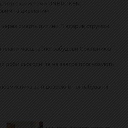
й центр екосистеми UNBROKEN:
ковим та цивільним
 через смерть дитини: її вдарив струмом
и плани масштабної забудови Сокільників
я доби сьогодні та на завтра прогнозують
зловмисника за підозрою в пограбуванні