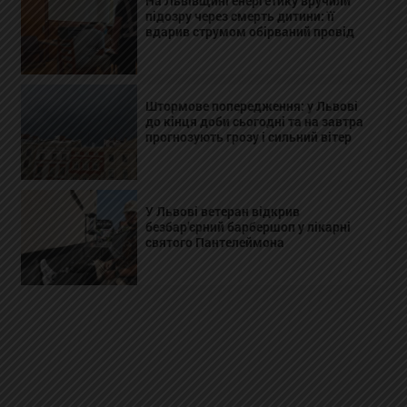
На Львівщині енергетику вручили
підозру через смерть дитини: її
вдарив струмом обірваний провід
Штормове попередження: у Львові
до кінця доби сьогодні та на завтра
прогнозують грозу і сильний вітер
У Львові ветеран відкрив
безбар’єрний барбершоп у лікарні
святого Пантелеймона