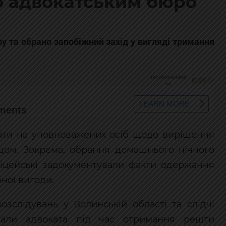
о адвокатським бюро
ру та обрано запобіжний захід у вигляді тримання
вати на уповноважених осіб щодо вирішення
одом. Зокрема, обрання домашнього нічного
ліцейські задокументували факти одержання
ної вигоди.
озслідувань у Волинській області та слідчі
имали адвоката під час отримання решти