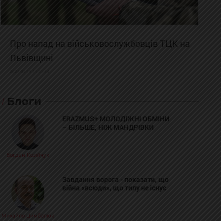
Про напад на військовослужбовців ТЦК на
Львівщині
2025-02-19 11:31:54
Блоги
ERAZMUS+ МОЛОДІЖНІ ОБМІНИ
– БІЛЬШЕ, НІЖ МАНДРІВКИ
Богдан Козійчук
Завдання ворога - показати, що
війна «всюди», що тилу не існує
Михайло Цимбалюк