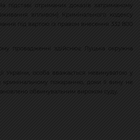
На підставі отриманих доказів затриманому
ловживання впливом) Кримінального кодексу
имання під вартою із правом внесення 332 800
ому провадженні здійснює Луцька окружна
ції України, особа вважається невинуватою у
а кримінальному покаранню, доки її вину не
тановлено обвинувальним вироком суду.