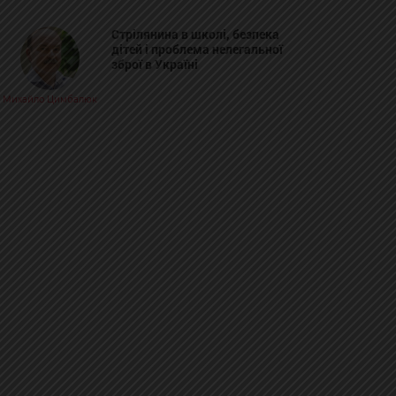
Стрілянина в школі, безпека
дітей і проблема нелегальної
зброї в Україні
Михайло Цимбалюк