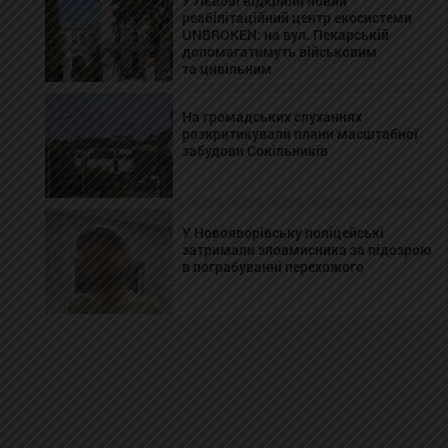
У Львові відкрили новий
реабілітаційний центр екосистеми
UNBROKEN: на вул. Пекарській
допомагатимуть військовим
та цивільним
На громадських слуханнях
розкритикували плани масштабної
забудови Сокільників
У Новояворівську поліцейські
затримали зловмисника за підозрою
в пограбуванні перехожого