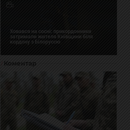
Ховався на сосні: прикордонники
затримали жителя Київщини біля
кордону з Білоруссю
Коментар