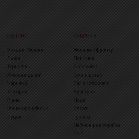
РЕГІОНИ
РУБРИКИ
Західна Україна
Новини з фронту
Львів
Політика
Тернопіль
Економіка
Хмельницький
Суспільство
Чернівці
Сім'я і здоров'я
Ужгород
Культура
Рівне
Події
Івано-Франківськ
Спорт
Луцьк
Туризм
Неймовірна Україна
Світ