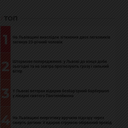
ТОП
1
На Львівщині внаслідок зіткнення двох легковиків
загинув 23-річний чоловік
2
Штормове попередження: у Львові до кінця доби
сьогодні та на завтра прогнозують грозу і сильний
вітер
3
У Львові ветеран відкрив безбар’єрний барбершоп
у лікарні святого Пантелеймона
4
На Львівщині енергетику вручили підозру через
смерть дитини: її вдарив струмом обірваний провід