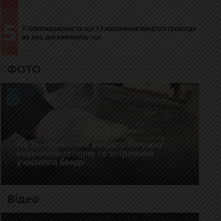
5
У Шептицькому та ще 13 населених пунктах громади
на два дні вимкнуть газ
ФОТО
На Хмельниччині викрито потужну
нарколабораторію та затримано
учасників банди
Відео