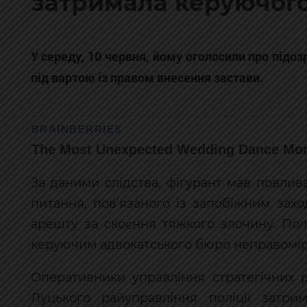
затримала керуючог
У середу, 10 червня, йому оголосили про підоз
під вартою із правом внесення застави.
За даними слідства, фігурант мав повли
питання, пов’язаного із запобіжним зах
арешту за скоєння тяжкого злочину. По
керуючим адвокатського бюро неправомір
Оперативники управління стратегічних р
Луцького райуправління поліції затр