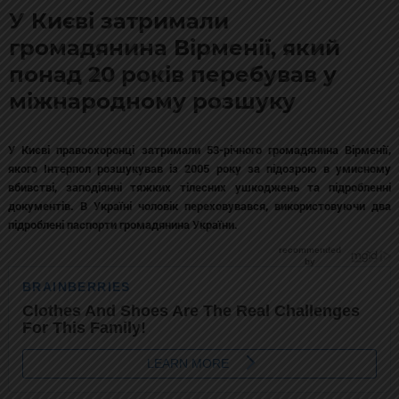
У Києві затримали
громадянина Вірменії, який
понад 20 років перебував у
міжнародному розшуку
У Києві правоохоронці затримали 53-річного громадянина Вірменії,
якого Інтерпол розшукував із 2005 року за підозрою в умисному
вбивстві, заподіянні тяжких тілесних ушкоджень та підробленні
документів. В Україні чоловік переховувався, використовуючи два
підроблені паспорти громадянина України.