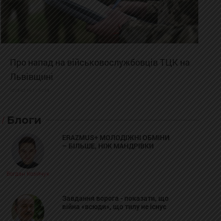
Про напад на військовослужбовців ТЦК на
Львівщині
2025-02-19 11:31:54
Блоги
ERAZMUS+ МОЛОДІЖНІ ОБМІНИ
– БІЛЬШЕ, НІЖ МАНДРІВКИ
Богдан Козійчук
Завдання ворога - показати, що
війна «всюди», що тилу не існує