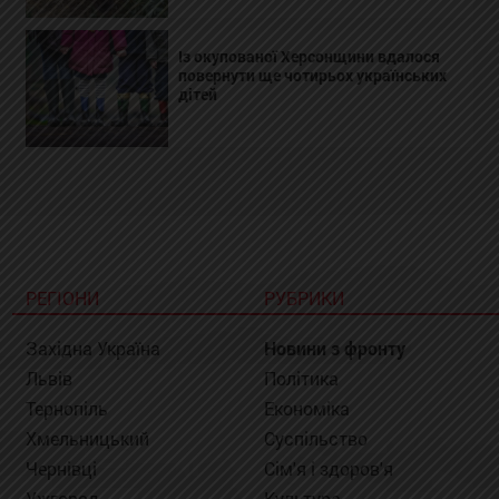
Із окупованої Херсонщини вдалося
повернути ще чотирьох українських
дітей
РЕГІОНИ
РУБРИКИ
Західна Україна
Новини з фронту
Львів
Політика
Тернопіль
Економіка
Хмельницький
Суспільство
Чернівці
Сім'я і здоров'я
Ужгород
Культура