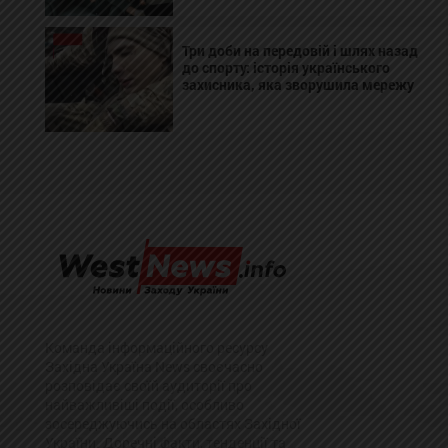
Три доби на передовій і шлях назад
до спорту: історія українського
захисника, яка зворушила мережу
Команда інформаційного ресурсу
Західна Україна News своєчасно
розповідає своїй аудиторії про
найважливіші події, особливо
зосереджуючись на областях Західної
України. Доречні факти, тенденції та