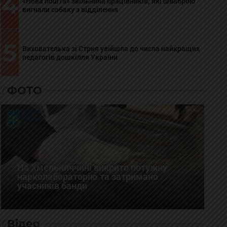
4
«Нова пошта» звільнила працівників, які шваброю
вигнали собаку з відділення
5
Вихователька зі Стрия увійшла до числа найкращих
педагогів дошкілля України
ФОТО
На Хмельниччині викрито потужну
нарколабораторію та затримано
учасників банди
Відео