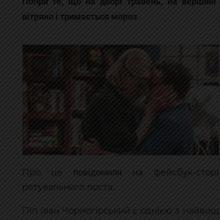
Попри те, що на дворі травень, на вершині 
вітряно і тримається мороз
повідомили
Про це
на фейсбук-сторін
рятувального поста.
Піп Іван Чорногірський є однією з найвищ