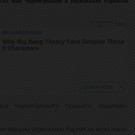
Піп Іван Чорногірський в українських Карпатах
ці Чорногірського гірського пошуково-
их вершин українських Карпат на межі Івано-