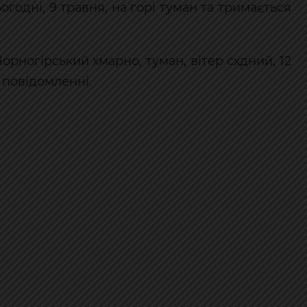
огодні, 9 травня, на горі туман та тримається
 Чорногірський хмарно, туман, вітер схдний, 12
в повідомленні.