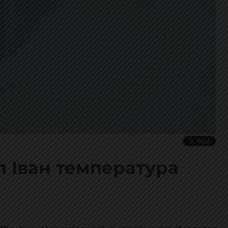
іп Іван температура