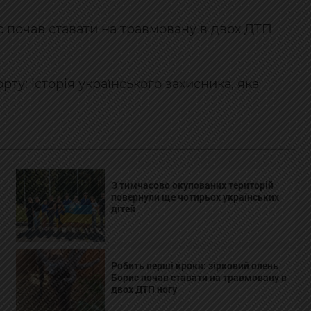
с почав ставати на травмовану в двох ДТП
рту: історія українського захисника, яка
З тимчасово окупованих територій
повернули ще чотирьох українських
дітей
Робить перші кроки: зірковий олень
Борис почав ставати на травмовану в
двох ДТП ногу