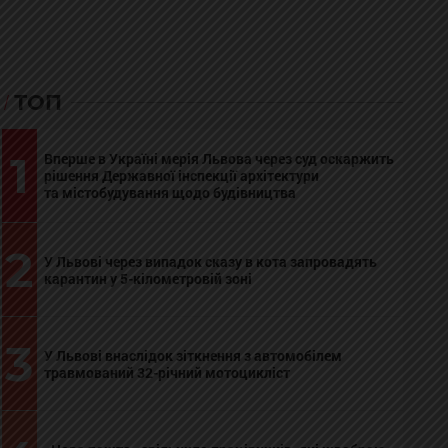
ТОП
1
Вперше в Україні мерія Львова через суд оскаржить
рішення Державної інспекції архітектури
та містобудування щодо будівництва
2
У Львові через випадок сказу в кота запровадять
карантин у 5-кілометровій зоні
3
У Львові внаслідок зіткнення з автомобілем
травмований 32-річний мотоцикліст