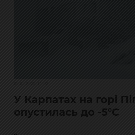
09.05.2023, 11:02
У Карпатах на горі П
опустилась до -5°C