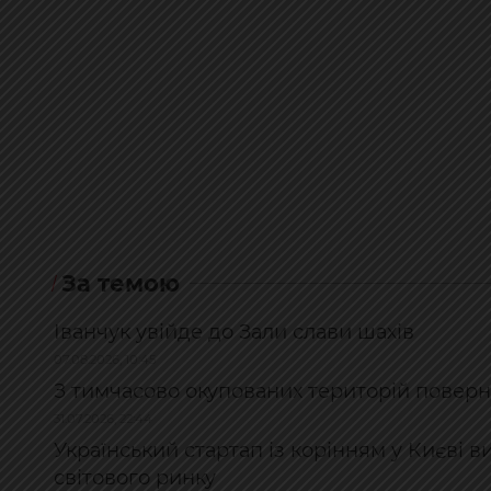
За темою
Іванчук увійде до Зали слави шахів
07.08.2026, 10:45
З тимчасово окупованих територій поверн
31.07.2026, 22:44
Український стартап із корінням у Києві в
світового ринку