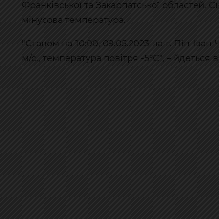
Франківської та Закарпатської областей. Сь
мінусова температура.
"Станом на 10:00, 09.05.2023 на г. Піп Іван
м/с., температура повітря -5°С", – йдеться 