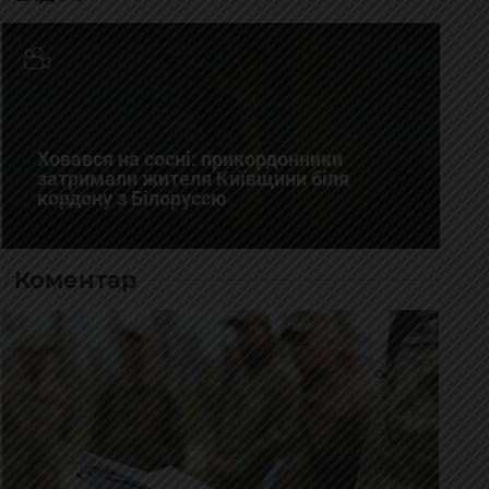
Ховався на сосні: прикордонники
затримали жителя Київщини біля
кордону з Білоруссю
Коментар