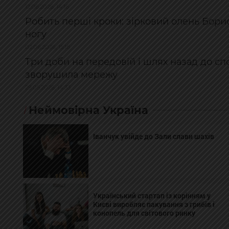
12.06.2026, 14:16
Робить перші кроки: зірковий олень Бори
ногу
02.06.2026, 15:18
Три доби на передовій і шлях назад до спо
зворушила мережу
29.05.2026, 14:33
Неймовірна Україна
Іванчук увійде до Зали слави шахів
Український стартап із корінням у
Києві виробляє пакування з грибів і
конопель для світового ринку