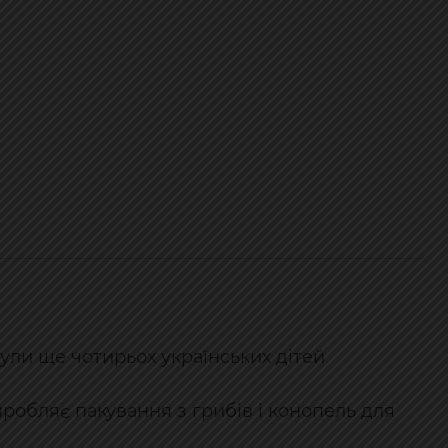
ули ще чотирьох українських дітей
иробляє пакування з грибів і конопель для