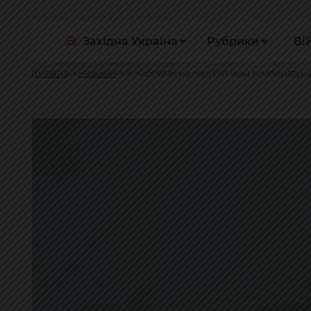
Західна Україна
Рубрики
Ві
Головна
Новини
У Карпатах на горі Піп Іван температура