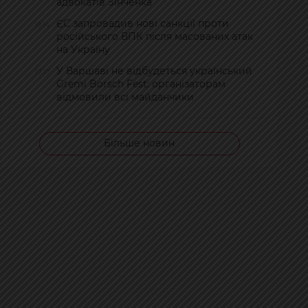
адвокатів Зінченка
ЄС запровадив нові санкції проти
19:14
російського ВПК після масованих атак
на Україну
У Варшаві не відбудеться український
17:17
Gremi Borsch Fest: організаторам
відмовили всі майданчики
Більше новин