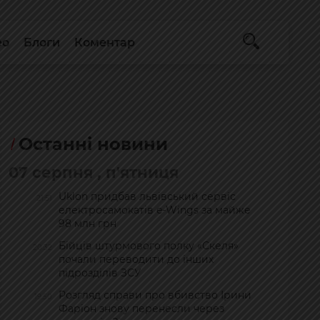
ео
Блоги
Коментар
Останні новини
07 серпня , п'ятниця
Uklon придбав львівський сервіс
21:51
електросамокатів e-Wings за майже
98 млн грн
Бійців штурмового полку «Скеля»
20:32
почали переводити до інших
підрозділів ЗСУ
Розгляд справи про вбивство Ірини
19:50
Фаріон знову перенесли через