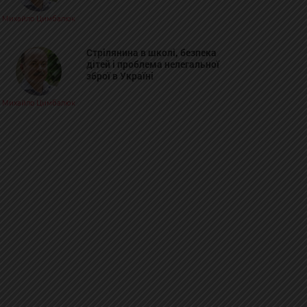
Михайло Цимбалюк
Стрілянина в школі, безпека
дітей і проблема нелегальної
зброї в Україні
Михайло Цимбалюк