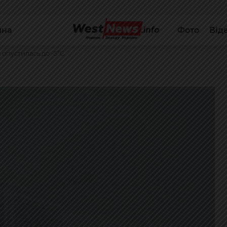
йна
Фото
Від
 опустилась до -5°C