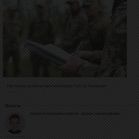
Про напад на військовослужбовців ТЦК на Львівщині
2025-02-19 11:31:54
Блоги
ERAZMUS+ МОЛОДІЖНІ ОБМІНИ – БІЛЬШЕ, НІЖ МАНДРІВКИ
Богдан Козійчук