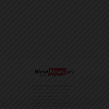
Команда інформаційного ресурсу
Західна Україна News своєчасно
розповідає своїй аудиторії про
найважливіші події, особливо
зосереджуючись на областях
Західної України. Доречні факти,
тенденції та різноманітні цікавинки