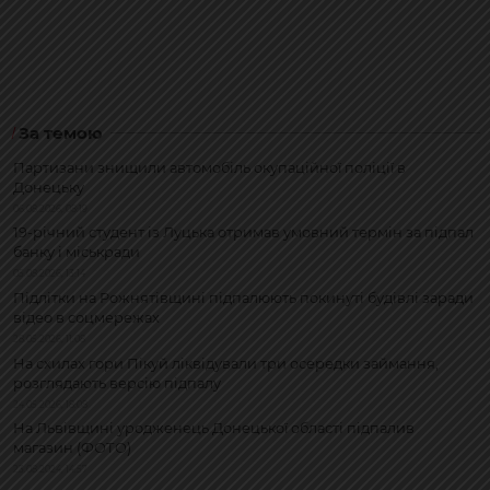
За темою
Партизани знищили автомобіль окупаційної поліції в
Донецьку
06.08.2026, 08:19
19-річний студент із Луцька отримав умовний термін за підпал
банку і міськради
05.08.2026, 13:14
Підлітки на Рожнятівщині підпалюють покинуті будівлі заради
відео в соцмережах
28.05.2026, 11:08
На схилах гори Пікуй ліквідували три осередки займання,
розглядають версію підпалу
24.05.2026, 18:08
На Львівщині уродженець Донецької області підпалив
магазин (ФОТО)
23.08.2024, 14:57