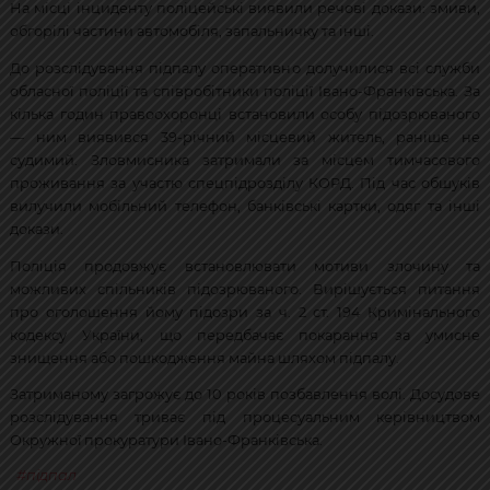
На місці інциденту поліцейські виявили речові докази: змиви,
обгорілі частини автомобіля, запальничку та інші.
До розслідування підпалу оперативно долучилися всі служби
обласної поліції та співробітники поліції Івано-Франківська. За
кілька годин правоохоронці встановили особу підозрюваного
— ним виявився 39-річний місцевий житель, раніше не
судимий. Зловмисника затримали за місцем тимчасового
проживання за участю спецпідрозділу КОРД. Під час обшуків
вилучили мобільний телефон, банківські картки, одяг та інші
докази.
Поліція продовжує встановлювати мотиви злочину та
можливих спільників підозрюваного. Вирішується питання
про оголошення йому підозри за ч. 2 ст. 194 Кримінального
кодексу України, що передбачає покарання за умисне
знищення або пошкодження майна шляхом підпалу.
Затриманому загрожує до 10 років позбавлення волі. Досудове
розслідування триває під процесуальним керівництвом
Окружної прокуратури Івано-Франківська.
підпал