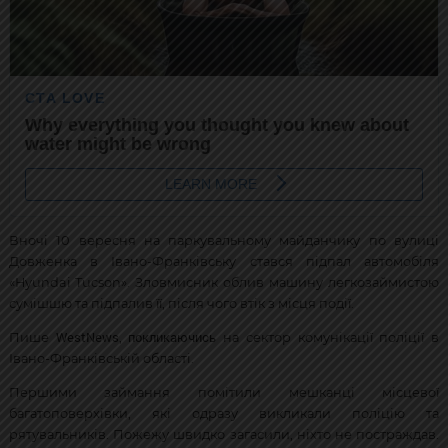
Вночі 10 вересня на паркувальному майданчику по вулиці
Довженка в Івано-Франківську стався підпал автомобіля
«Hyundai Tucson». Зловмисник облив машину легкозаймистою
сумішшю та підпалив її, після чого втік з місця події.
WestNews
покликаючись
Пише
,
на сектор комунікації поліції в
Івано-Франківській області.
Першими займання помітили мешканці місцевої
багатоповерхівки, які одразу викликали поліцію та
рятувальників. Пожежу швидко загасили, ніхто не постраждав.