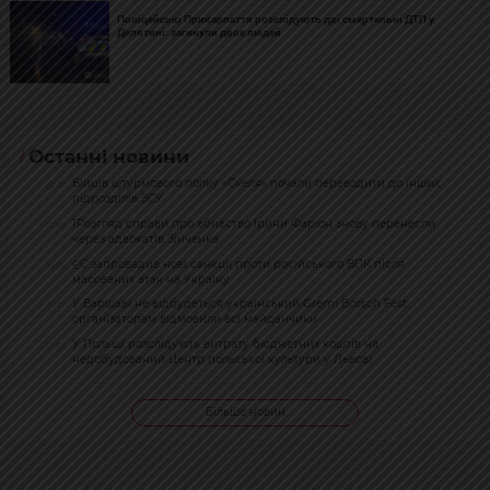
Поліцейські Прикарпаття розслідують дві смертельні ДТП у
Делятині: загинули двоє людей
Останні новини
Бійців штурмового полку «Скеля» почали переводити до інших
20:32
підрозділів ЗСУ
1Розгляд справи про вбивство Ірини Фаріон знову перенесли
19:50
через адвокатів Зінченка
ЄС запровадив нові санкції проти російського ВПК після
19:14
масованих атак на Україну
У Варшаві не відбудеться український Gremi Borsch Fest:
17:17
організаторам відмовили всі майданчики
У Польщі розслідують витрату бюджетних коштів на
17:02
недобудований Центр польської культури у Львові
Більше новин