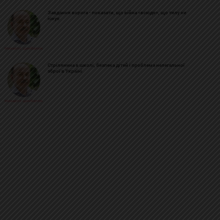
Завдання ворога - показати, що війна «всюди», що тилу не
існує
Михайло Цимбалюк
Стрілянина в школі, безпека дітей і проблема нелегальної
зброї в Україні
Михайло Цимбалюк