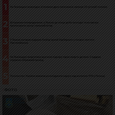
1
На Львівщині внаслідок зіткнення двох легковиків загинув 23-річний чоловік
2
Штормове попередження: у Львові до кінця доби сьогодні та на завтра
прогнозують грозу і сильний вітер
3
У Львові ветеран відкрив безбар’єрний барбершоп у лікарні святого
Пантелеймона
4
На Львівщині енергетику вручили підозру через смерть дитини: її вдарив
струмом обірваний провід
5
Посольство України вимагає розслідувати наругу над могилою УПА у Польщі
ФОТО