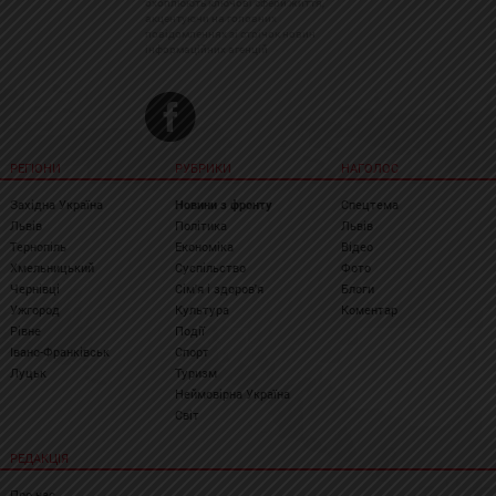
охоплюють ключові сфери життя,
акцентуючи на головних
повідомленнях зі стрічок новин
інформаційних агенцій
РЕГІОНИ
РУБРИКИ
НАГОЛОС
Західна Україна
Новини з фронту
Спецтема
Львів
Політика
Львів
Тернопіль
Економіка
Відео
Хмельницький
Суспільство
Фото
Чернівці
Сім'я і здоров'я
Блоги
Ужгород
Культура
Коментар
Рівне
Події
Івано-Франківськ
Спорт
Луцьк
Туризм
Неймовірна Україна
Світ
РЕДАКЦІЯ
Про нас