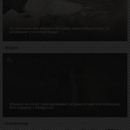
На Хмельниччині викрито потужну нарколабораторію та
затримано учасників банди
Відео
Ховався на сосні: прикордонники затримали жителя Київщини
біля кордону з Білоруссю
Коментар