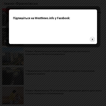
Івано-Франківськ
«Нова пошта» звільнила працівників, які шваброю вигнали собаку
з відділення
Підпишіться на WestNews.info у Facebook:
На АЗС в Івано-Франківську чоловік двічі вистрілив в опонента
після конфлікту
В Івано-Франківську розпочали будівництво житлового
комплексу на 58 багатоповерхівок
У Франківську п'яний чоловік під час конфлікту погрожував
підірвати гранату
В Івано-Франківську 78-річна жінка з деменцією десять днів жила
з тілом померлого співмешканця