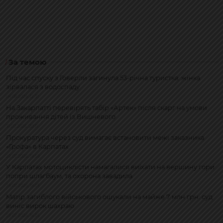
За темою
Під час спуску з Говерли загинула 53-річна туристка: жінка
зірвалася з водоспаду
04.08.2026, 12:31
На Закарпатті перевірять табір «Артек» після скарг на умови
проживання дітей із Вишневого
31.07.2026, 20:11
Прокуратура через суд вимагає встановити межі заказника
«Грофа» в Карпатах
29.07.2026, 19:58
У Карпатах мотоциклісти намагалися виїхати на вершину гори
попри шлагбаум, та охорона завадила
28.07.2026, 18:03
Матір загиблого військового ошукали на майже 7 млн грн: суд
виніс вирок шахраю
28.07.2026, 16:25