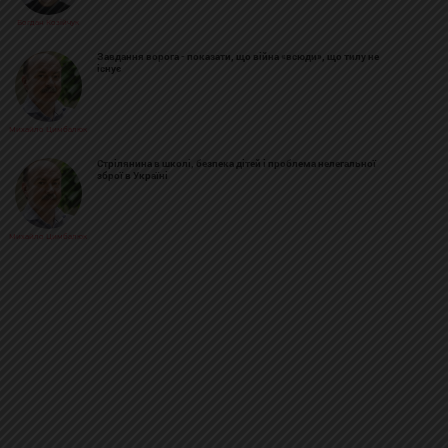
Богдан Козійчук
Завдання ворога - показати, що війна «всюди», що тилу не
існує
Михайло Цимбалюк
Стрілянина в школі, безпека дітей і проблема нелегальної
зброї в Україні
Михайло Цимбалюк