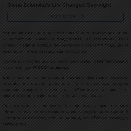
Упродовж трьох днів на фестивальній сцені виступлять понад
50 колективів. Учасники представлять як автентичні, так і
сучасні різдвяні коляди, демонструючи розмаїття традицій та
нові творчі інтерпретації різдвяного співу.
Особливим гостем цьогорічного фестивалю стане театрально-
музичний гурт
YAGODY
зі Львова.
Для глядачів, які не зможуть відвідати фестиваль особисто,
передбачена онлайн-трансляція. Прямі ефіри всіх виступів
транслюватимуть на телеканалі «Галичина», а також на
офіційній сторінці фестивалю «Коляда на Майзлях».
Організатори наголошують, що фестиваль має на меті
збереження та популяризацію українських різдвяних традицій
і створення простору спільної коляди, що об’єднує громаду у
святкові дні.