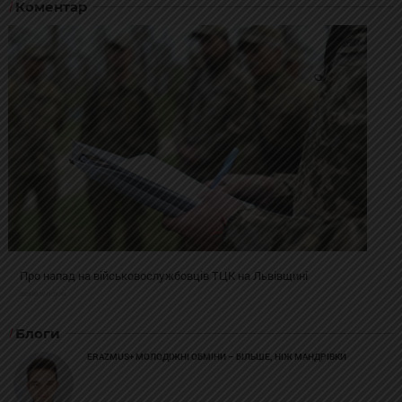
Коментар
Про напад на військовослужбовців ТЦК на Львівщині
2025-02-19 11:31:54
Блоги
ERAZMUS+ МОЛОДІЖНІ ОБМІНИ – БІЛЬШЕ, НІЖ МАНДРІВКИ