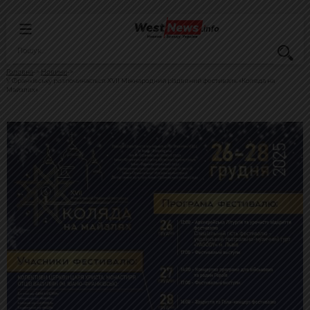
Головна
Новини
У Франківську розпочинається XVII Міжнародний різдвяний фестиваль «Коляда на
Майзлях»