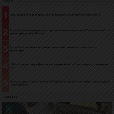
ТОП
1
Один загиблий та двоє травмованих внаслідок ДТП у Львівському районі
2
Суд зобов’язав власницю квартири демонтувати самовільний балкон на пам’ятці
архітектури у центрі Львова
3
Суд зобов’язав львів’янку демонтувати незаконний балкон на пам’ятці
архітектури
4
У Львові через спеку деформувалися трамвайні колії: шість маршрутів змінили
рух
5
«МакДональдз» презентував технічні рішення для усунення шуму і запахів у дворі
на площі Ринок
ФОТО