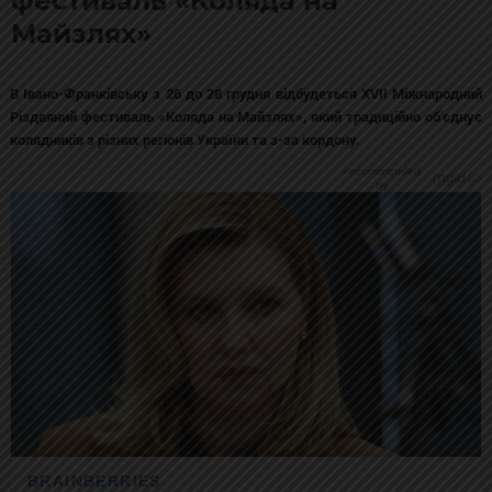
Майзлях»
В Івано-Франківську з 26 до 28 грудня відбудеться XVII Міжнародний
Різдвяний фестиваль «Коляда на Майзлях», який традиційно об’єднує
колядників з різних регіонів України та з-за кордону.