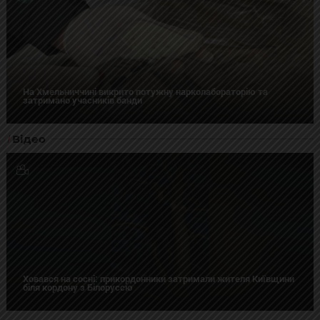
На Хмельниччині викрито потужну нарколабораторію та
затримано учасників банди
Відео
Ховався на сосні: прикордонники затримали жителя Київщини
біля кордону з Білоруссю