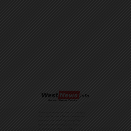
Команда інформаційного ресурсу
Західна Україна News своєчасно
розповідає своїй аудиторії про
найважливіші події, особливо
зосереджуючись на областях