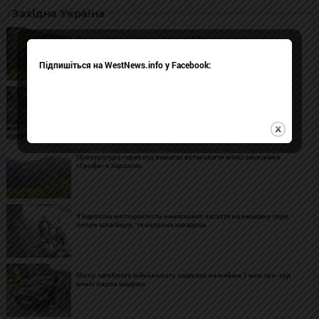
Західна Україна
Під час спуску з Говерли загинула 53-річна туристка: жінка
зірвалася з водоспаду
Підпишіться на WestNews.info у Facebook:
На Закарпатті перевірять табір «Артек» після скарг на умови
проживання дітей із Вишневого
Прокуратура через суд вимагає встановити межі заказника
«Грофа» в Карпатах
У Карпатах мотоциклісти намагалися виїхати на вершину гори
попри шлагбаум, та охорона завадила
Матір загиблого військового ошукали на майже 7 млн грн: суд
виніс вирок шахраю