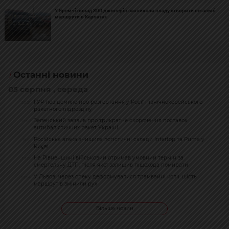
У Яремчі понад 300 джиперів закликали владу створити легальні
маршрути в Карпатах
Останні новини
05 серпня , середа
ГУР повідомило про розгортання у Росії північнокорейського
20:21
ракетного підрозділу
Зеленський заявив про трикратне скорочення поставок
20:07
антибалістичних ракет Україні
Російська атака знищила логістичні склади Intertop та Puma у
19:51
Києві
На Рівненщині військовий отримав умовний термін за
19:26
смертельну ДТП, після якої залишив пішохода помирати
У Львові через спеку деформувалися трамвайні колії: шість
18:54
маршрутів змінили рух
Більше новин