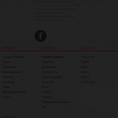
Західної України. Доречні факти,
тенденції та різноманітні цікавинки
охоплюють ключові сфери життя,
акцентуючи на головних
повідомленнях зі стрічок новин
інформаційних агенцій
РЕГІОНИ
РУБРИКИ
НАГОЛОС
Західна Україна
Новини з фронту
Спецтема
Львів
Політика
Львів
Тернопіль
Економіка
Відео
Хмельницький
Суспільство
Фото
Чернівці
Сім'я і здоров'я
Блоги
Ужгород
Культура
Коментар
Рівне
Події
Івано-Франківськ
Спорт
Луцьк
Туризм
Неймовірна Україна
Світ
РЕДАКЦІЯ