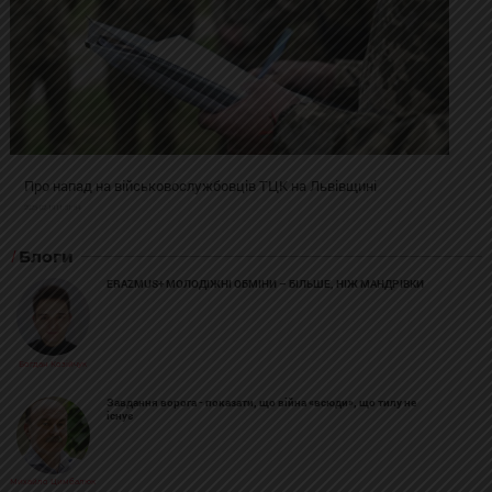
Про напад на військовослужбовців ТЦК на Львівщині
2025-02-19 11:31:54
Блоги
ERAZMUS+ МОЛОДІЖНІ ОБМІНИ – БІЛЬШЕ, НІЖ МАНДРІВКИ
Богдан Козійчук
Завдання ворога - показати, що війна «всюди», що тилу не
існує
Михайло Цимбалюк