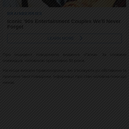
Про інцидент повідомило видання «Галка». За словами
очевидців, чоловікові орієнтовно 30 років.
На місце виїхали правоохоронці, які з’ясовують усі обставини та
причини такої поведінки. Інформації про стан чоловіка поки що
немає.