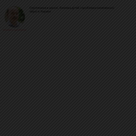
Стрілянина в школі, безпека дітей і проблема нелегальної
зброї в Україні
Михайло Цимбалюк