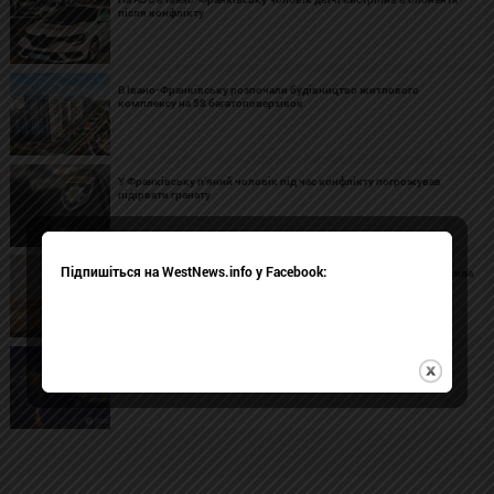
після конфлікту
В Івано-Франківську розпочали будівництво житлового
комплексу на 58 багатоповерхівок
У Франківську п'яний чоловік під час конфлікту погрожував
підірвати гранату
Підпишіться на WestNews.info у Facebook:
В Івано-Франківську 78-річна жінка з деменцією десять днів жила
з тілом померлого співмешканця
Поліцейські Прикарпаття розслідують дві смертельні ДТП у
Делятині: загинули двоє людей