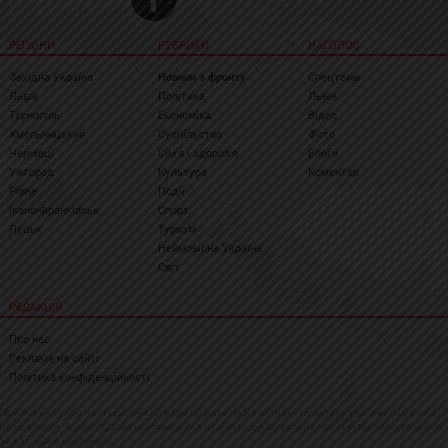
РЕГІОНИ
РУБРИКИ
НАГОЛОС
Західна Україна
Новини з фронту
Спецтема
Львів
Політика
Львів
Тернопіль
Економіка
Відео
Хмельницький
Суспільство
Фото
Чернівці
Сім'я і здоров'я
Блоги
Ужгород
Культура
Коментар
Рівне
Події
Івано-Франківськ
Спорт
Луцьк
Туризм
Неймовірна Україна
Світ
РЕДАКЦІЯ
Про нас
Реклама на сайті
Політика конфіденційності
При повному або частковому відтворенні матеріалів активне посилання на westnews.info
обов'язкове. Адміністрація сайту може не поділяти думку автора і не несе відповідальності
за авторські матеріали.