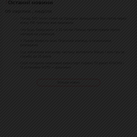
Останні новини
09 серпня , неділя
Понад 300 тисяч сімей на Одещині залишилися без світла через
22:33
атаку РФ: третину вже заживили
«Не будь байдужим»: у 22 містах Польщі протестували проти
22:27
нападів на українців
У Львові безвісти зник 19-річний хлопець із психічними
20:46
розладами
Суд зобов’язав військову частину виплатити бійцю 1 млн грн за
20:31
службу до 25 років
США погодили можливий реекспорт Україні 70 ракет ATACMS і
19:51
12 установок M270 — документ
Більше новин