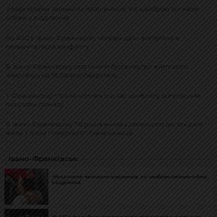
«Нова пошта» звільнила працівників, які шваброю вигнали
собаку з відділення
07.08.2026, 16:36
На АЗС в Івано-Франківську чоловік двічі вистрілив в
опонента після конфлікту
03.08.2026, 19:57
В Івано-Франківську розпочали будівництво житлового
комплексу на 58 багатоповерхівок
31.07.2026, 17:32
У Франківську п'яний чоловік під час конфлікту погрожував
підірвати гранату
30.07.2026, 12:58
В Івано-Франківську 78-річна жінка з деменцією десять днів
жила з тілом померлого співмешканця
29.07.2026, 13:10
Івано-Франківськ
«Нова пошта» звільнила працівників, які шваброю вигнали собаку
з відділення
На АЗС в Івано-Франківську чоловік двічі вистрілив в опонента