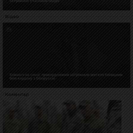
затримано учасників банди
Відео
Ховався на сосні: прикордонники затримали жителя Київщини
біля кордону з Білоруссю
Коментар