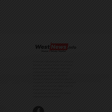
Команда інформаційного ресурсу
Західна Україна News своєчасно
розповідає своїй аудиторії про
найважливіші події, особливо
зосереджуючись на областях
Західної України. Доречні факти,
тенденції та різноманітні цікавинки
охоплюють ключові сфери життя,
акцентуючи на головних
повідомленнях зі стрічок новин
інформаційних агенцій