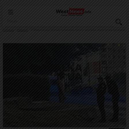
Головна
Новини
У Франківську поліція зупинила голого чоловіка, який гуляв вулицею