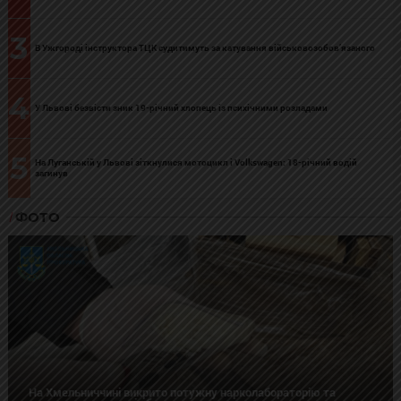
3
В Ужгороді інструктора ТЦК судитимуть за катування військовозобов’язаного
4
У Львові безвісти зник 19-річний хлопець із психічними розладами
5
На Луганській у Львові зіткнулися мотоцикл і Volkswagen: 18-річний водій
загинув
ФОТО
На Хмельниччині викрито потужну нарколабораторію та