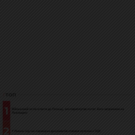
ТОП
1
Військовий хотів втекти до Польщі, але переплутав потяг: його затримали на
Львівщині
2
У Львові під час перевірки документів сталася сутичка з ТЦК