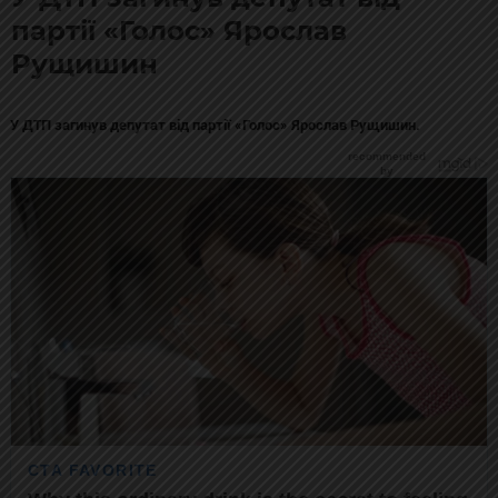
партії «Голос» Ярослав
Рущишин
У ДТП загинув депутат від партії «Голос» Ярослав Рущишин.