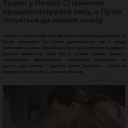
Трамп у Пекіні: Сі Цзіньпін
продемонстрував силу, а Путін
готується до нового союзу
Перший за дев’ять років візит президента США Дональда Трампа до
Китаю завершився без гучних домовленостей, але з чітким
політичним сигналом: Пекін більше не готовий грати роль молодшого
партнера Вашингтона. Лідер КНР Сі Цзіньпін прийняв Трампа з
максимальною дипломатичною помпезністю, наголосивши на
рівності двох держав і водночас давши зрозуміти — Китай не
збирається поступатися у ключових питаннях.