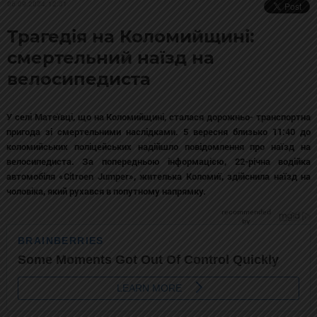
06.09.2024, 12:31
Трагедія на Коломийщині:
смертельний наїзд на
велосипедиста
У селі Матеївці, що на Коломийщині, сталася дорожньо- транспортна
пригода зі смертельними наслідками. 5 вересня близько 11:40 до
коломийських поліцейських надійшло повідомлення про наїзд на
велосипедиста. За попередньою інформацією, 22-річна водійка
автомобіля «Citroen Jumper», жителька Коломиї, здійснила наїзд на
чоловіка, який рухався в попутному напрямку.