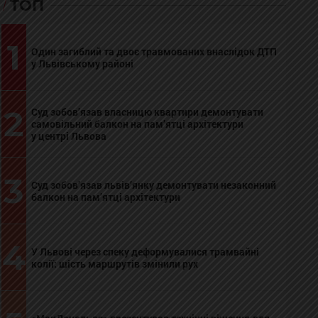
ТОП
1
Один загиблий та двоє травмованих внаслідок ДТП
у Львівському районі
2
Суд зобов’язав власницю квартири демонтувати
самовільний балкон на пам’ятці архітектури
у центрі Львова
3
Суд зобов’язав львів’янку демонтувати незаконний
балкон на пам’ятці архітектури
4
У Львові через спеку деформувалися трамвайні
колії: шість маршрутів змінили рух