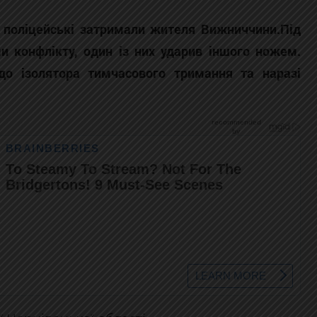
і поліцейські затримали жителя Вижниччини.Під
и конфлікту, один із них ударив іншого ножем.
 до ізолятора тимчасового тримання та наразі