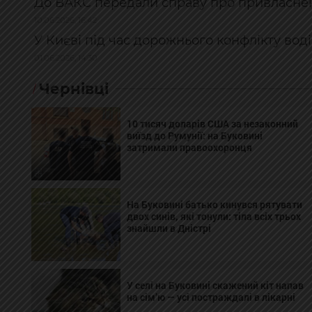
До ВАКС передали справу про привласненн
10.06.2026, 16:42
У Києві під час дорожнього конфлікту вод
01.06.2026, 14:30
Чернівці
10 тисяч доларів США за незаконний
виїзд до Румунії: на Буковині
затримали правоохоронця
На Буковині батько кинувся рятувати
двох синів, які тонули: тіла всіх трьох
знайшли в Дністрі
У селі на Буковині скажений кіт напав
на сім’ю — усі постраждалі в лікарні