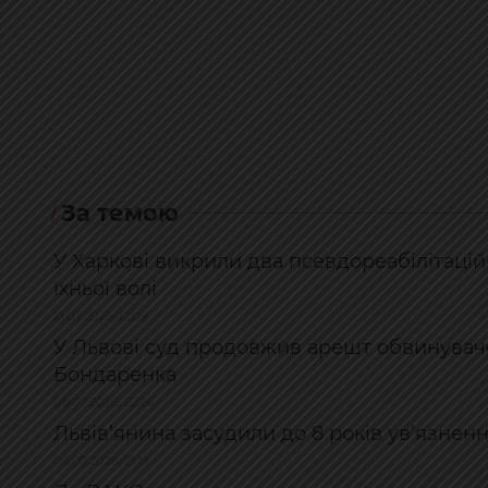
За темою
У Харкові викрили два псевдореабілітаці
їхньої волі
21.07.2026, 12:09
У Львові суд продовжив арешт обвинувач
Бондаренка
08.07.2026, 22:24
Львів’янина засудили до 8 років ув’язнен
06.07.2026, 21:19