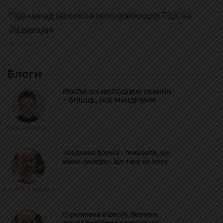
Про напад на військовослужбовців ТЦК на
Львівщині
2025-02-19 11:31:54
Блоги
ERAZMUS+ МОЛОДІЖНІ ОБМІНИ
– БІЛЬШЕ, НІЖ МАНДРІВКИ
Богдан Козійчук
Завдання ворога - показати, що
війна «всюди», що тилу не існує
Михайло Цимбалюк
Стрілянина в школі, безпека
дітей і проблема нелегальної