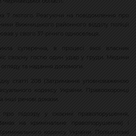
ї Чернівецької області.
 на 7 лютого. Реагуючи на повідомлення про
ники Вижницького районного відділу поліції
ював у свого 37-річнго односельця.
икла суперечка, в процесі якої власник
іс своєму гостю один удар у груди. Медики
я огляду та надання допомоги.
ядку статті 208 (Затримання уповноваженою
суального кодексу України. Правоохоронці
а інші речові докази.
у про підозру у скоєнні правопорушення,
Замах на кримінальне правопорушення) і
 Кримінального кодексу України. Поліцейські