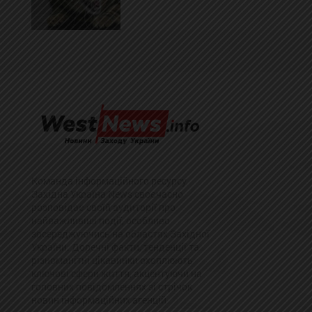
Команда інформаційного ресурсу
Західна Україна News своєчасно
розповідає своїй аудиторії про
найважливіші події, особливо
зосереджуючись на областях Західної
України. Доречні факти, тенденції та
різноманітні цікавинки охоплюють
ключові сфери життя, акцентуючи на
головних повідомленнях зі стрічок
новин інформаційних агенцій