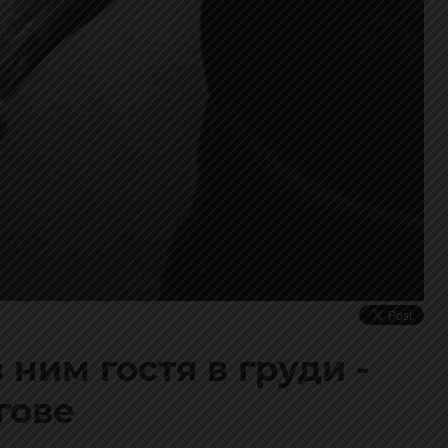
 ним гостя в груди -
гове