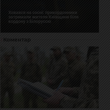
Ховався на сосні: прикордонники
затримали жителя Київщини біля
кордону з Білоруссю
Коментар