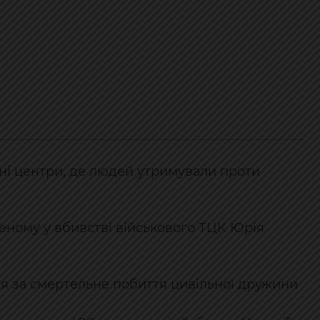
йні центри, де людей утримували проти
еному у вбивстві військового ТЦК Юрія
ня за смертельне побиття цивільної дружини