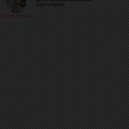
зброї в Україні
Михайло Цимбалюк