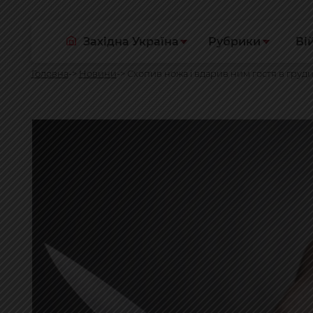
Західна Україна
Рубрики
Ві
Головна
Новини
Схопив ножа і вдарив ним гостя в груди