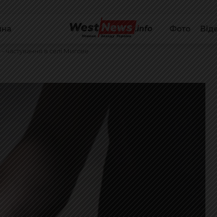
йна
Фото
Від
 - частування в селі Мигове