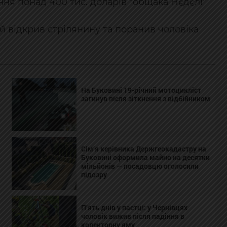
я понад 400 тис. доларів “общака Нєдєлі”
ій відкрив стрілянину та поранив чоловіка
На Буковині 19-річний мотоцикліст
загинув після зіткнення з відбійником
Сім’я керівника Держгеокадастру на
Буковині оформила майно на десятки
мільйонів — посадовцю оголосили
підозру
П’ять днів у пастці: у Чернівцях
чоловік вижив після падіння в
колекторну яму