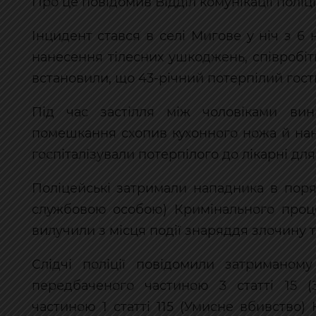
Про це повідомив Відділ комунікації поліці
Інцидент стався в селі Мигове у ніч з 6
нанесення тілесних ушкоджень, співробіт
встановили, що 43-річний потерпілий гост
Під час застілля між чоловіками вин
помешкання схопив кухонного ножа й нан
госпіталізували потерпілого до лікарні дл
Поліцейські затримали нападника в пор
службовою особою) Кримінального проце
вилучили з місця події знаряддя злочину т
Слідчі поліції повідомили затриманом
передбаченого частиною 3 статті 15 (
частиною 1 статті 115 (Умисне вбивство)