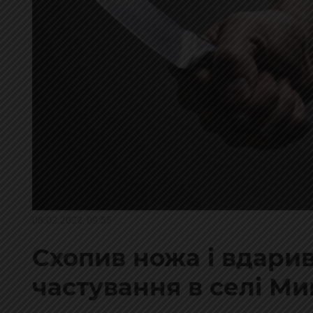
08.02.2022, 09:55
Схопив ножа і вдарив
частування в селі Ми