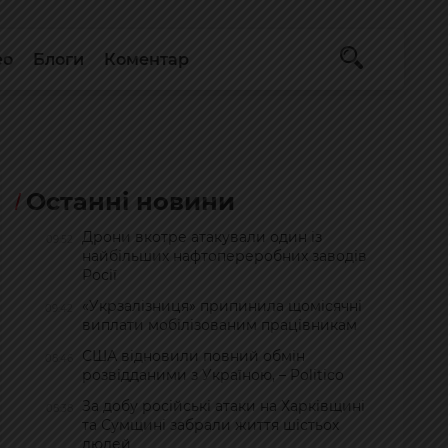
ео
Блоги
Коментар
Останні новини
Дрони вкотре атакували один із
09:52
найбільших нафтопереробних заводів
Росії
«Укрзалізниця» припинила щомісячні
09:42
виплати мобілізованим працівникам
США відновили повний обмін
08:46
розвідданими з Україною, – Politico
За добу російські атаки на Харківщині
08:38
та Сумщині забрали життя шістьох
людей