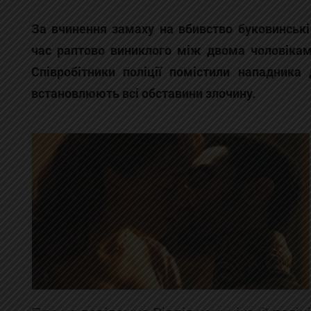
За вчинення замаху на вбивство буковинськ
час раптово виниклого між двома чоловікам
Співробітники поліції помістили нападника
встановлюють всі обставини злочину.