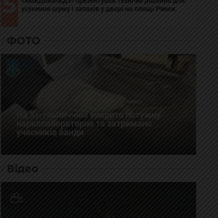
5
«МакДональдз» презентував технічні рішення для
усунення шуму і запахів у дворі на площі Ринок
ФОТО
На Хмельниччині викрито потужну
нарколабораторію та затримано
учасників банди
Відео