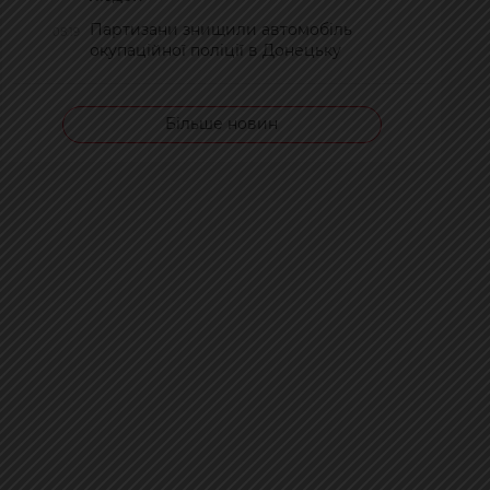
Партизани знищили автомобіль
08:19
окупаційної поліції в Донецьку
Більше новин