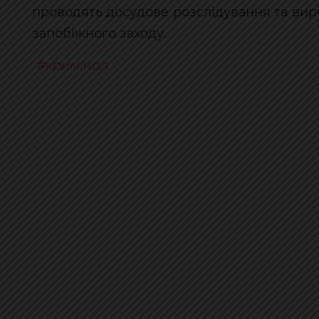
проводять досудове розслідування та ви
запобіжного заходу.
кримінал