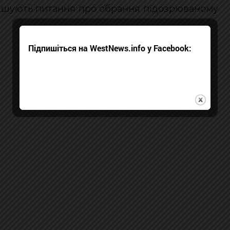
рішують питання про обрання підозрюваному
Підпишіться на WestNews.info у Facebook: