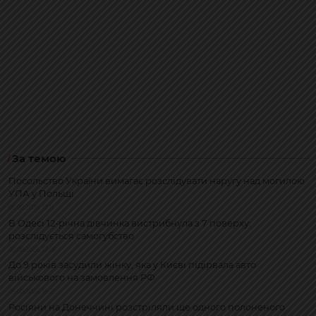
За темою
Посольство України вимагає розслідувати наругу над могилою
УПА у Польщі
06.08.2026, 17:11
В Одесі 12-річна дівчинка вистрибнула з 7 поверху:
розслідується самогубство
06.08.2026, 17:06
До 9 років засудили жінку, яка у Києві підірвала авто
військового на замовлення РФ
06.08.2026, 16:21
Росіяни на Донеччині розстріляли ще одного полоненого