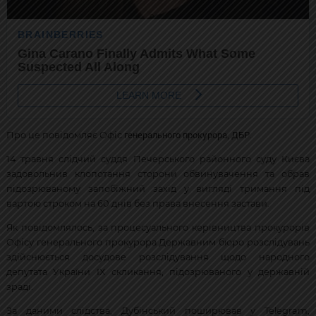
генерального прокурора
ДБР
Про це повідомляє Офіс
,
.
14 травня слідчий суддя Печерського районного суду Києва
задовольнив клопотання сторони обвинувачення та обрав
підозрюваному запобіжний захід у вигляді тримання під
вартою строком на 60 днів без права внесення застави.
Як повідомлялось, за процесуального керівництва прокурорів
Офісу генерального прокурора Державним бюро розслідувань
здійснюється досудове розслідування щодо народного
депутата України IX скликання, підозрюваного у державній
зраді.
За даними слідства, Дубінський поширював у Telegram,