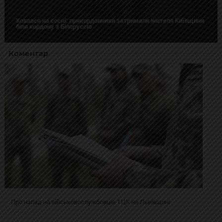
Ховався на сосні: прикордонники затримали жителя Київщини
біля кордону з Білоруссю
Коментар
Про напад на військовослужбовців ТЦК на Львівщині
2025-02-19 11:31:54