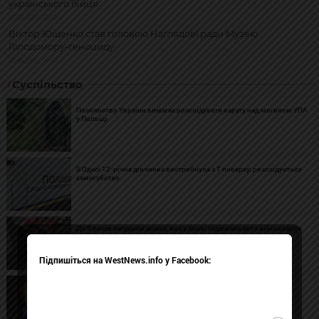
українського бійця
06.08.2026, 15:59
Віктор Ющенко став головою Наглядовї ради Музею
Голодомору-геноциду
06.08.2026, 14:50
Суспільство
Посольство України вимагає розслідувати наругу над могилою УПА
у Польщі
В Одесі 12-річна дівчинка вистрибнула з 7 поверху: розслідується
самогубство
До 9 років засудили жінку, яка у Києві підірвала авто військового
на замовлення РФ
Підпишіться на WestNews.info у Facebook:
Росіяни на Донеччині розстріляли ще одного полоненого
українського бійця