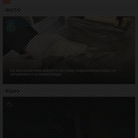
ФОТО
На Хмельниччині викрито потужну нарколабораторію та
затримано учасників банди
Відео