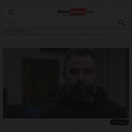
Головна
Новини
Суд обрав запобіжний Дубінському у справі про антиукраїнську пропаганду
14.05.2026, 18:32