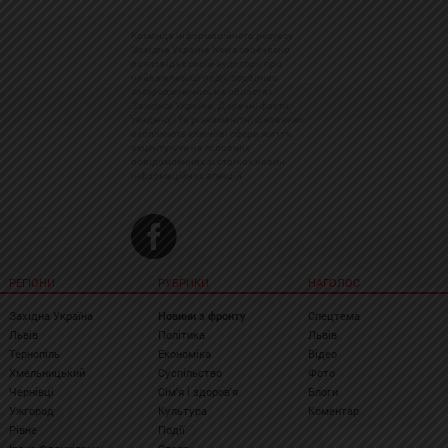
Команда інформаційного ресурсу
Західна Україна News своєчасно
розповідає своїй аудиторії про
найважливіші події, особливо
зосереджуючись на областях
Західної України. Доречні факти,
тенденції та різноманітні цікавинки
охоплюють ключові сфери життя,
акцентуючи на головних
повідомленнях зі стрічок новин
інформаційних агенцій
РЕГІОНИ
РУБРИКИ
НАГОЛОС
Західна Україна
Новини з фронту
Спецтема
Львів
Політика
Львів
Тернопіль
Економіка
Відео
Хмельницький
Суспільство
Фото
Чернівці
Сім'я і здоров'я
Блоги
Ужгород
Культура
Коментар
Рівне
Події