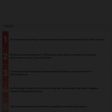
ТОП
1
На Львівщині внаслідок зіткнення двох легковиків загинув 23-річний чоловік
2
Штормове попередження: у Львові до кінця доби сьогодні та на завтра
прогнозують грозу і сильний вітер
3
У Львові ветеран відкрив безбар’єрний барбершоп у лікарні святого
Пантелеймона
4
На Львівщині енергетику вручили підозру через смерть дитини: її вдарив
струмом обірваний провід
5
Партизани знищили автомобіль окупаційної поліції в Донецьку