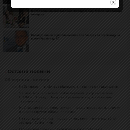
Віктор Ющенко став головою Наглядовї ради Музею Голодомору-
геноциду
Посол у Польщі відповів на заяви про Бандеру як перешкоду на
шляху України до ЄС
Останні новини
06 серпня , четвер
На Закарпатті пенсіонера підозрюють у ґвалтуванні двох дівчат
20:38
У Львові відкрили новий реабілітаційний центр екосистеми
19:52
UNBROKEN: на вул. Пекарській допомагатимуть військовим
та цивільним
На Львівщині енергетику вручили підозру через смерть дитини:
19:41
її вдарив струмом обірваний провід
На громадських слуханнях розкритикували плани масштабної
18:27
забудови Сокільників
СБУ уразили дронами два патрульні кораблі ФСБ РФ:
18:18