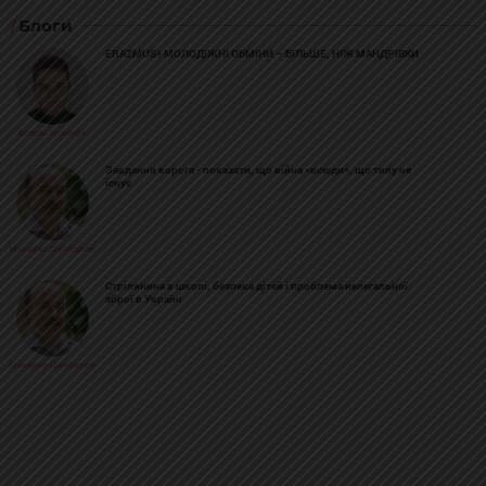
Блоги
ERAZMUS+ МОЛОДІЖНІ ОБМІНИ – БІЛЬШЕ, НІЖ МАНДРІВКИ
Богдан Козійчук
Завдання ворога - показати, що війна «всюди», що тилу не
існує
Михайло Цимбалюк
Стрілянина в школі, безпека дітей і проблема нелегальної
зброї в Україні
Михайло Цимбалюк