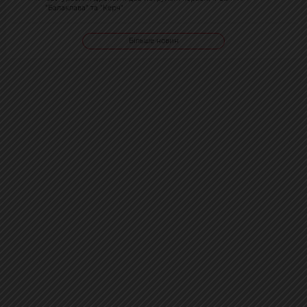
"Балаклава" та "Керч"
Більше новин