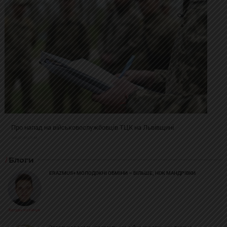
Про напад на військовослужбовців ТЦК на Львівщині
2025-02-19 11:31:54
Блоги
ERAZMUS+ МОЛОДІЖНІ ОБМІНИ – БІЛЬШЕ, НІЖ МАНДРІВКИ
Богдан Козійчук