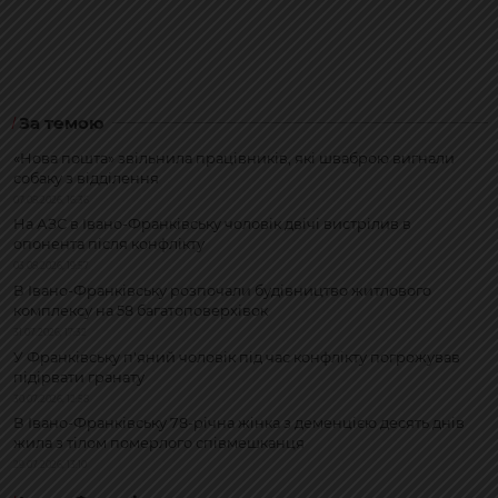
За темою
«Нова пошта» звільнила працівників, які шваброю вигнали
собаку з відділення
07.08.2026, 16:36
На АЗС в Івано-Франківську чоловік двічі вистрілив в
опонента після конфлікту
03.08.2026, 19:57
В Івано-Франківську розпочали будівництво житлового
комплексу на 58 багатоповерхівок
31.07.2026, 17:32
У Франківську п'яний чоловік під час конфлікту погрожував
підірвати гранату
30.07.2026, 12:58
В Івано-Франківську 78-річна жінка з деменцією десять днів
жила з тілом померлого співмешканця
29.07.2026, 13:10