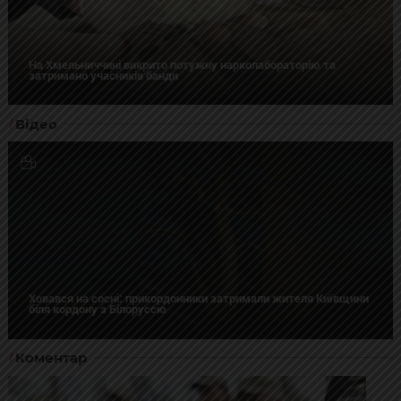
На Хмельниччині викрито потужну нарколабораторію та
затримано учасників банди
Відео
Ховався на сосні: прикордонники затримали жителя Київщини
біля кордону з Білоруссю
Коментар