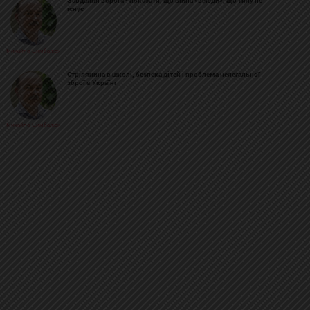
Завдання ворога - показати, що війна «всюди», що тилу не
існує
Михайло Цимбалюк
Стрілянина в школі, безпека дітей і проблема нелегальної
зброї в Україні
Михайло Цимбалюк