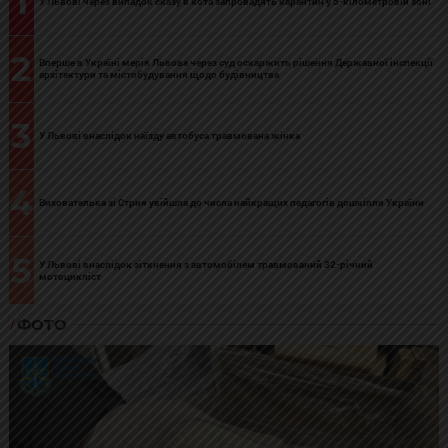
1
У Львові через випадок сказу в кота запровадять карантин у 5-кілометровій зоні
2
Вперше в Україні мерія Львова через суд оскаржить рішення Державної інспекції
архітектури та містобудування щодо будівництва
3
У Львові внаслідок наїзду автобуса травмована жінка
4
Вихователька зі Стрия увійшла до числа найкращих педагогів дошкілля України
5
У Львові внаслідок зіткнення з автомобілем травмований 32-річний
мотоцикліст
ФОТО