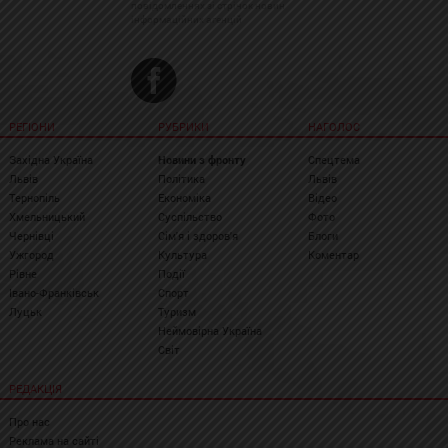
повідомленнях зі стрічок новин
інформаційних агенцій
РЕГІОНИ
РУБРИКИ
НАГОЛОС
Західна Україна
Новини з фронту
Спецтема
Львів
Політика
Львів
Тернопіль
Економіка
Відео
Хмельницький
Суспільство
Фото
Чернівці
Сім'я і здоров'я
Блоги
Ужгород
Культура
Коментар
Рівне
Події
Івано-Франківськ
Спорт
Луцьк
Туризм
Неймовірна Україна
Світ
РЕДАКЦІЯ
Про нас
Реклама на сайті