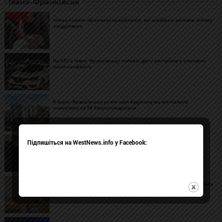
Івано-Франківськ
«Нова пошта» звільнила працівників, які шваброю вигнали собаку
з відділення
На АЗС в Івано-Франківську чоловік двічі вистрілив в опонента
після конфлікту
В Івано-Франківську розпочали будівництво житлового
комплексу на 58 багатоповерхівок
Підпишіться на WestNews.info у Facebook:
У Франківську п'яний чоловік під час конфлікту погрожував
підірвати гранату
В Івано-Франківську 78-річна жінка з деменцією десять днів жила
з тілом померлого співмешканця