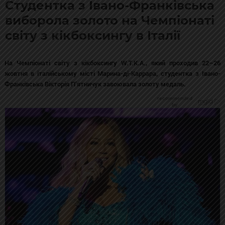
Студентка з Івано-Франківська
виборола золото на Чемпіонаті
світу з кікбоксингу в Італії
На Чемпіонаті світу з кікбоксингу W.T.K.A., який проходив 22–26
жовтня в італійському місті Марина-ді-Каррара, студентка з Івано-
Франківська Вікторія П’ятничук завоювала золоту медаль.