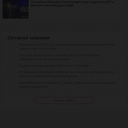
Поліцейські Прикарпаття розслідують дві смертельні ДТП у
Делятині: загинули двоє людей
Останні новини
Міська комісія ТЕБ і НС доручила власникам колишнього ЛАЗу
16:47
навести лад з укриттями
Чуканівська виграла історичне для України золото в
15:54
хайдайвінгу на ЧЄ з водних видів
Україна уразила ще два НПЗ у Росії – Генштаб
14:35
На Буковині затримали чоловіка, який 11 днів переховувався в
13:55
лісі після стрілянини по поліцейських
Правоохоронці затримали у Львові зловмисника, який поранив
12:55
ножем перехожого
Більше новин