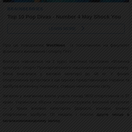
WestNews
Про це повідомляє
із посиланням на факультет
фізичного виховання і спорту ПНУ.
Вікторія навчається на 2 курсі освітньої програми «Фізична
культура і спорт» Прикарпатського національного університету.
Вона змагалася у ваговій категорії до 48 кг. У фіналі
спортсменка зустрілася з ще однією представницею України та
здобула впевнену перемогу, ставши чемпіонкою світу.
Загалом у змаганнях взяли участь понад 1800 спортсменів із 37
країн. Українська збірна продемонструвала високий результат
— у трьох вікових категоріях (дорослі, юніори, юнаки)
спортсмени здобули 131 медаль і посіли
друге місце в
загальнокомандному заліку
.