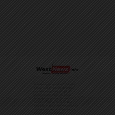
Команда інформаційного ресурсу
Західна Україна News своєчасно
розповідає своїй аудиторії про
найважливіші події, особливо
зосереджуючись на областях
Західної України. Доречні факти,
тенденції та різноманітні цікавинки
охоплюють ключові сфери життя,
акцентуючи на головних