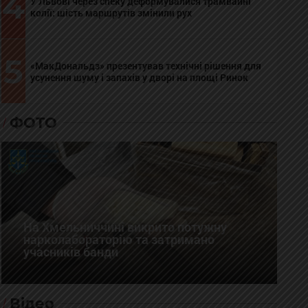
4
У Львові через спеку деформувалися трамвайні
колії: шість маршрутів змінили рух
5
«МакДональдз» презентував технічні рішення для
усунення шуму і запахів у дворі на площі Ринок
ФОТО
На Хмельниччині викрито потужну
нарколабораторію та затримано
учасників банди
Відео