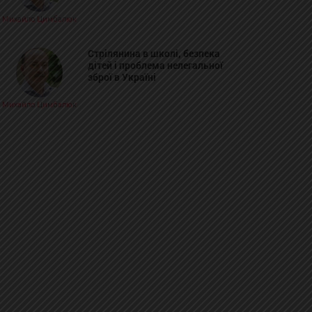
Михайло Цимбалюк
Стрілянина в школі, безпека
дітей і проблема нелегальної
зброї в Україні
Михайло Цимбалюк