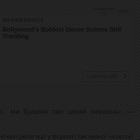
к… ми будемо там цілий тиждень», —
ької делегації у форматі так званої «коаліції