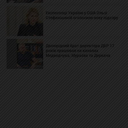
Експосолці України у США Ользі
Стефанішиній оголосили нову підозру
Двоюрідний брат директора ДБР 17
років працював на каналах
Медведчука, Мураєва та Деркача