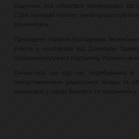
рішучих», яка зібралася напередодні. До
США: генерал Келлог, сенатор-республіка
Блументаль.
Президент України Володимир Зеленський
участь є «сигналом від Дональда Трамп
продемонструвати підтримку України на м
Очікується, що під час перебування в 
представниками української влади та о
взаємодію у сфері безпеки та підтримки у в