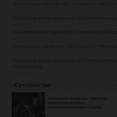
Зеленський заявив про трикратне скороче
05.08.2026, 20:07
Російська атака знищила логістичні склади
05.08.2026, 19:51
На Харківщині офіцер ВСП вимагав у бійця
05.08.2026, 16:38
Експосолці України у США Ользі Стефаніш
05.08.2026, 16:11
Російська атака знищила логістичні центр
працівників
05.08.2026, 15:50
Суспільство
Зеленський заявив про трикратне
скорочення поставок
антибалістичних ракет Україні