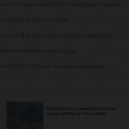
ння поставок антибалістичних ракет Україні
 Intertop та Puma у Києві
 із СЗЧ $10 тис. і радив продати квартиру
иній оголосили нову підозру
и NOVUS і «Сільпо»: загинули шестеро
Російська атака знищила логістичні
склади Intertop та Puma у Києві