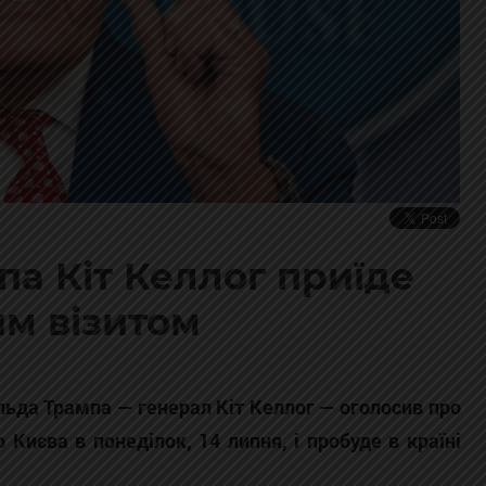
а Кіт Келлог приїде
им візитом
ьда Трампа — генерал Кіт Келлог — оголосив про
 Києва в понеділок, 14 липня, і пробуде в країні