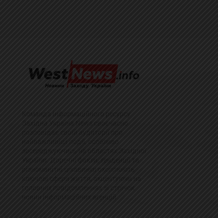
Команда інформаційного ресурсу
Західна Україна News своєчасно
розповідає своїй аудиторії про
найважливіші події, особливо
зосереджуючись на областях Західної
України. Доречні факти, тенденції та
різноманітні цікавинки охоплюють
ключові сфери життя, акцентуючи на
головних повідомленнях зі стрічок
новин інформаційних агенцій