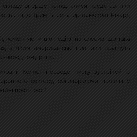
 її складу вперше приєдналися представники
нець Ліндсі Грем та сенатор-демократ Річард
, коментуючи цю подію, наголосив, що така
а», з яким американські політики прагнуть
іжнародному рівні.
Україні Келлог проведе низку зустрічей із
боронного сектору, обговорюючи подальшу
ійні проти росії.