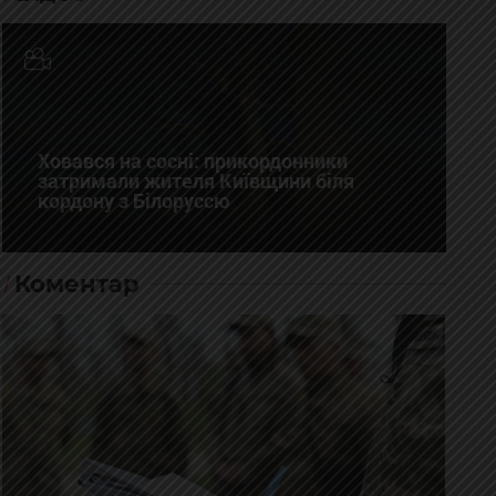
Ховався на сосні: прикордонники
затримали жителя Київщини біля
кордону з Білоруссю
Коментар