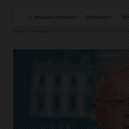
Західна Україна
Рубрики
Ві
Головна
Новини
Спецпосланець Трампа Кіт Келлог приї