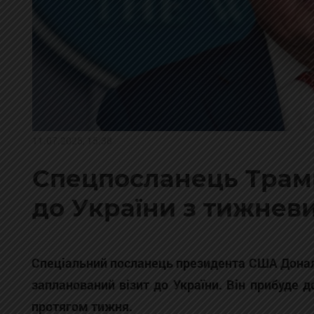
11.07.2025, 15:38
Спецпосланець Трамп
до України з тижнев
Спеціальний посланець президента США Донал
запланований візит до України. Він прибуде до
протягом тижня.