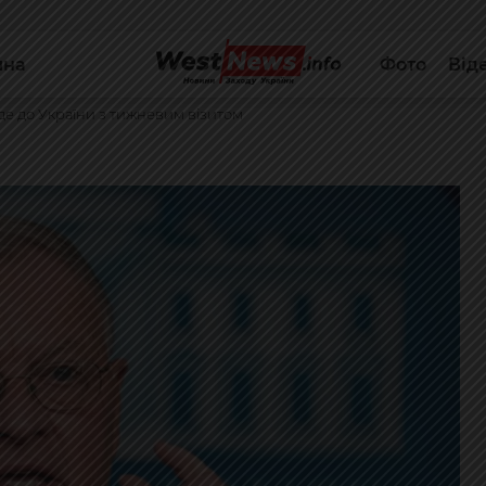
йна
Фото
Від
де до України з тижневим візитом