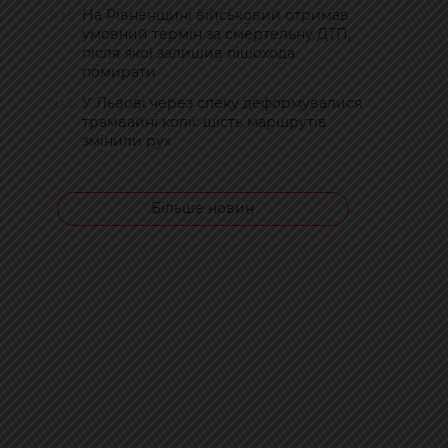
На Рівненщині військовий отримав
19:26
умовний термін за смертельну ДТП,
після якої залишив пішохода
помирати
У Львові через спеку деформувалися
18:54
трамвайні колії: шість маршрутів
змінили рух
Більше новин