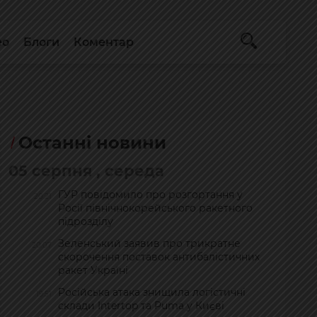
ео
Блоги
Коментар
Останні новини
05 серпня , середа
ГУР повідомило про розгортання у
20:21
Росії північнокорейського ракетного
підрозділу
Зеленський заявив про трикратне
20:07
скорочення поставок антибалістичних
ракет Україні
Російська атака знищила логістичні
19:51
склади Intertop та Puma у Києві