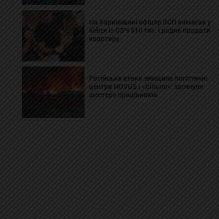
На Харківщині офіцер ВСП вимагав у
бійця із СЗЧ $10 тис. і радив продати
квартиру
Російська атака знищила логістичні
центри NOVUS і «Сільпо»: загинули
шестеро працівників