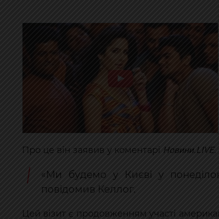
Новини.LIVE
Про це він заявив у коментарі
.
«Ми будемо у Києві у понеділо
повідомив Келлог.
Цей візит є продовженням участі американс