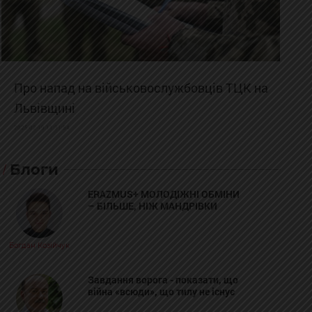
Про напад на військовослужбовців ТЦК на
Львівщині
2025-02-19 11:31:54
Блоги
ERAZMUS+ МОЛОДІЖНІ ОБМІНИ
– БІЛЬШЕ, НІЖ МАНДРІВКИ
Богдан Козійчук
Завдання ворога - показати, що
війна «всюди», що тилу не існує