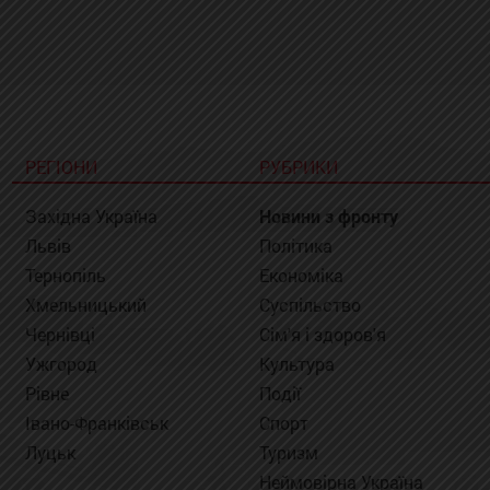
РЕГІОНИ
РУБРИКИ
Західна Україна
Новини з фронту
Львів
Політика
Тернопіль
Економіка
Хмельницький
Суспільство
Чернівці
Сім'я і здоров'я
Ужгород
Культура
Рівне
Події
Івано-Франківськ
Спорт
Луцьк
Туризм
Неймовірна Україна