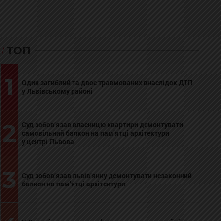
ТОП
1
Один загиблий та двоє травмованих внаслідок ДТП
у Львівському районі
2
Суд зобов’язав власницю квартири демонтувати
самовільний балкон на пам’ятці архітектури
у центрі Львова
3
Суд зобов’язав львів’янку демонтувати незаконний
балкон на пам’ятці архітектури